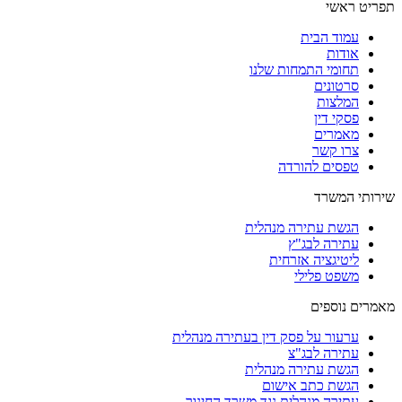
תפריט ראשי
עמוד הבית
אודות
תחומי התמחות שלנו
סרטונים
המלצות
פסקי דין
מאמרים
צרו קשר
טפסים להורדה
שירותי המשרד
הגשת עתירה מנהלית
עתירה לבג"ץ
ליטיגציה אזרחית
משפט פלילי
מאמרים נוספים
ערעור על פסק דין בעתירה מנהלית
עתירה לבג"צ
הגשת עתירה מנהלית
הגשת כתב אישום
עתירה מנהלית נגד משרד החינוך