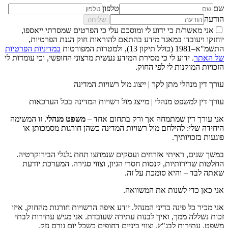
שם
טלפון
הודעה
שליחה
אני מאשר/ת כי ידוע לי ומוסכם עלי כי הפרטים שמסרתי ייאספו,
יוחזקו ויעובדו במאגר מידע בהתאם להוראות חוק הגנת הפרטיות,
התשמ"א–1981 (כולל תיקון 13), ולמטרות המפורטות
במדיניות הפרטיות
של האתר
. ידוע לי כי מסירת המידע נעשית מרצוני החופשי, וכי עומדות לי
הזכויות המוקנות לי לפי החוק.
עורך דין מנהלי מתן לקר | ייצוג מול רשויות המדינה
עורך דין למשפט מנהלי | מייצג מול רשויות המדינה בכל הערכאות
אני עורך דין שמתמחה אך ורק בתחום אחד –
משפט מנהלי
. זו המשימה
היחידה שלי: להילחם מול רשויות המדינה כשהן חורגות מסמכותן או
פוגעות בזכויותיך.
במשך שנים, ראיתי אזרחים ועסקים שנמחצו תחת גלגלי הבירוקרטיה.
החלטות שרירותיות, קנסות חסרי הגיון, וצווי סגירה. המערכת יודעת
שאתה לבד – והיא סומכת על זה.
אני כאן כדי לשנות את המשוואה.
אני מכיר כל פינה בדיני המנהל. יודע איפה הרשויות חורגות מהחוק, איזו
זכות נשללה ממך, ואיך לבנות עתירה שעובדת. אני מגיש עתירות לבתי
משפט, עתירות לבג"ץ, וצווי ביניים דחופים כשכל יום גורם נזק.