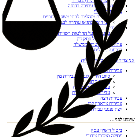
לכל הרשימה (
21
) ←
אני רוצה להגיש עתירה דחופה
צו הריסה מנהלי
עתירות מנהליות לבתי משפט מחוזיים
אני רוצה להגיש עתירה לבג"ץ
ערעורים
ערעורים על החלטות רשויות מקומיות
ערעור על פסק דין
עתירות נגד משרדי ממשלה
תובענה מנהלית
אני צריך סיוע בעבירה פלילית
עבירות מין
סיוע חירום לנפגעי עבירות מין
מעשה סדום
עבירות מין במשפחה
עבירות מין דיגיטליות
עבירות רצח
עבירות צווארון לבן
ייצוג נפגעי עבירה
שימוע לפני…
ביטול רישיון עסק
פסילה ממכרז ציבורי