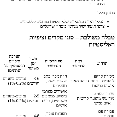
מידע כוזב
פתרון חלקי:
הביאו ראיות עצמאיות שלא תלויות בגורמים פלסטיניים
צרפו תיעוד ישיר מגורמי ביטחון ישראליים
טבלה משולבת – סוגי מקרים וציפיות
ראליסטיות
הערכת
משך
רמת
סוג הראיות
סיכויים
תרחיש
זמן
הדחיפות
הנדרשות
(בהסתמך על
משוער
הנתונים)
מכירת קרקע
חוזה מכר, כתב
3-6
נמוכים-בינוניים
ליהודים + כתב
גבוהה מאוד
אישום רשמי,
חודשים
(0.2%-1%)
אישום ברשות
תצהירים
אישורים מגורמי
שיתוף פעולה
ביטחון, מסמכים
2-5
נמוכים-בינוניים
מודיעיני מתועד
קריטית
משפטיים, תיעוד
חודשים
(0.2%-1%)
+ איום ממשי
איומים
עבודה עם
תעודות עובד,
גורמים
4-8
נמוכים