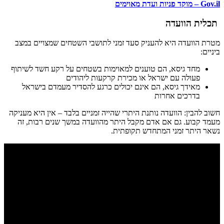
Gov.il – מוקד פניות ועדת מאוימים
תכלית הוועדה
מטרת הוועדה היא להעניק סעד זמני לתושבי השטחים שמצויים במצב
ביניים:
מחד גיסא, הם טוענים למאוימות בשטחים על רקע חשד לשיתוף
פעולה עם ישראל או מכירת קרקעות ליהודים
מאידך גיסא, הם אינם יכולים כרגע להסדיר מעמדם בישראל
בדרכים אחרות
חשוב להבין: הוועדה נותנת היתרי שהייה זמניים בלבד – אין היא מעניקה
מעמד קבוע. גם אם אדם מקבל היתר מהוועדה במשך שנים רבות, זה
נשאר היתר זמני המתחדש תקופתית.