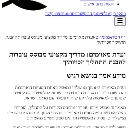
הגשת כתב אישום
פסקי דין
ממליצים
מן התקשורת
סרטונים
צרו קשר
דף הבית
›
מאמרים
›
ועדת מאוימים: מדריך מקצועי מבוסס עובדות להבנת
התהליך וזכויותיך
ועדת מאוימים: מדריך מקצועי מבוסס עובדות
להבנת התהליך וזכויותיך
מידע אמין בנושא רגיש
ועדת מאוימים היא גוף ממשלתי המטפל באחת הסוגיות המורכבות
והרגישות ביותר במערכת היחסים בין ישראל לפלסטינים – פלסטינים
שטוענים למאוימות על רקע שיתוף פעולה עם מדינת ישראל.
מאמר זה מספק מידע עובדתי ומבוסס מקורות על התהליך, הזכויות
והמציאות של פנייה לוועדת מאוימים. המידע נשען על מסמכים רשמיים
ממשלתיים, פסיקה משפטית ונתונים סטטיסטיים מאומתים.
חשוב לדעת מראש: זהו תהליך מורכב עם שיעור הצלחה נמוך מאוד.