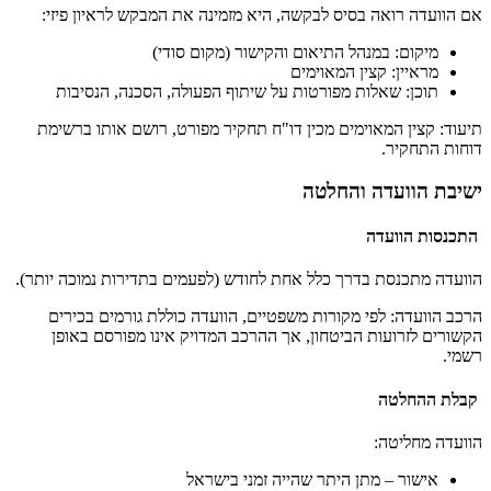
אם הוועדה רואה בסיס לבקשה, היא מזמינה את המבקש לראיון פיזי:
מיקום: במנהל התיאום והקישור (מקום סודי)
מראיין: קצין המאוימים
תוכן: שאלות מפורטות על שיתוף הפעולה, הסכנה, הנסיבות
תיעוד: קצין המאוימים מכין דו"ח תחקיר מפורט, רושם אותו ברשימת
דוחות התחקיר.
ישיבת הוועדה והחלטה
התכנסות הוועדה
הוועדה מתכנסת בדרך כלל אחת לחודש (לפעמים בתדירות נמוכה יותר).
הרכב הוועדה: לפי מקורות משפטיים, הוועדה כוללת גורמים בכירים
הקשורים לזרועות הביטחון, אך ההרכב המדויק אינו מפורסם באופן
רשמי.
קבלת ההחלטה
הוועדה מחליטה:
אישור – מתן היתר שהייה זמני בישראל