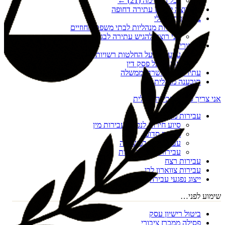
לכל הרשימה (
21
) ←
אני רוצה להגיש עתירה דחופה
צו הריסה מנהלי
עתירות מנהליות לבתי משפט מחוזיים
אני רוצה להגיש עתירה לבג"ץ
ערעורים
ערעורים על החלטות רשויות מקומיות
ערעור על פסק דין
עתירות נגד משרדי ממשלה
תובענה מנהלית
אני צריך סיוע בעבירה פלילית
עבירות מין
סיוע חירום לנפגעי עבירות מין
מעשה סדום
עבירות מין במשפחה
עבירות מין דיגיטליות
עבירות רצח
עבירות צווארון לבן
ייצוג נפגעי עבירה
שימוע לפני…
ביטול רישיון עסק
פסילה ממכרז ציבורי