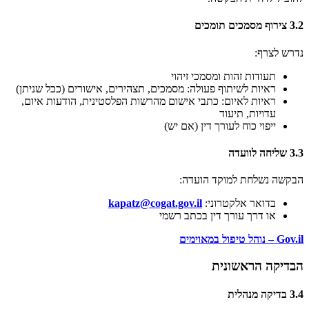
3.2 צירוף מסמכים תומכים
נדרש לצרף:
תעודות זהות ומסמכי זיהוי
ראיות לשיתוף פעולה: מסמכים, תצהירים, אישורים (ככל שניתן)
ראיות לאיום: כתבי אישום מהרשות הפלסטינית, הודעות איום,
עדויות, תיעוד
ייפוי כוח לעורך דין (אם יש)
3.3 שליחה לוועדה
הבקשה נשלחת למוקד הועדה:
בדואר אלקטרוני:
kapatz@cogat.gov.il
או דרך עורך דין בכתב רשמי
Gov.il – נוהל טיפול במאוימים
הבדיקה הראשונית
3.4 בדיקה מנהלית