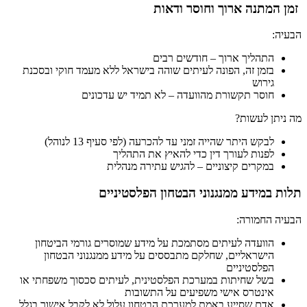
זמן המתנה ארוך וחוסר ודאות
הבעיה:
התהליך ארוך – חודשים רבים
בזמן זה, הפונה לעיתים שוהה בישראל ללא מעמד חוקי ובסכנת
גירוש
חוסר תקשורת מהוועדה – לא תמיד יש עדכונים
מה ניתן לעשות?
לבקש היתר שהייה זמני עד להכרעה (לפי סעיף 13 לנוהל)
לפנות לעורך דין כדי להאיץ את התהליך
במקרים קיצוניים – להגיש עתירה מנהלית
תלות במידע ממנגנוני הבטחון הפלסטיניים
הבעיה החמורה:
הוועדה לעיתים מסתמכת על מידע שמוסרים גורמי הביטחון
הישראליים, שחלקם מתבססים על מידע ממנגנוני הבטחון
הפלסטיניים
בשל שחיתות במערכת הפלסטינית, לעיתים סכסוך משפחתי או
אינטרס אישי משפיעים על התשובות
אדם שסייע באמת למערכת הבטחון עלול לא לקבל אישור בגלל