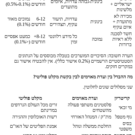
בינונית-גבוהה
עדויות, איומים
ישראליים +
חודשים
(0.1%-0.5%)
מתועדים
מלשינות
מכירה לא
עדויות, תיעוד
6-12
נמוכים מאוד
מתועדת +
בינונית
עקיף, תצהירים
חודשים
(0.1%)
איום עקיף
חשד לסכנה
כל מידע רלוונטי
8-12+
כמעט אפסיים
ללא ראיות
נמוכה
זמין
חודשים
(<0.1%)
ברורות
הערה חשובה: הסיכויים המוערכים בטבלה מבוססים על הנתונים
הסטטיסטיים הרשמיים (0.2% אישור כללי). אין להבטיח אישור גם
במקרים חזקים.
מה ההבדל בין ועדת מאוימים לבין בקשת מקלט פוליטי?
שני מסלולים שונים לחלוטין.
קריטריון
ועדת מאוימים
מקלט פוליטי
פלסטינים משתפי פעולה
זרים מכל העולם הנרדפים
מי זכאי
מהשטחים
במדינתם
גוף מטפל
מת"ק / המנהל האזרחי
רשות האוכלוסין וההגירה
בסיס
החלטת ממשלה ונוהל
אמנת הפליטים של האו"ם
משפטי