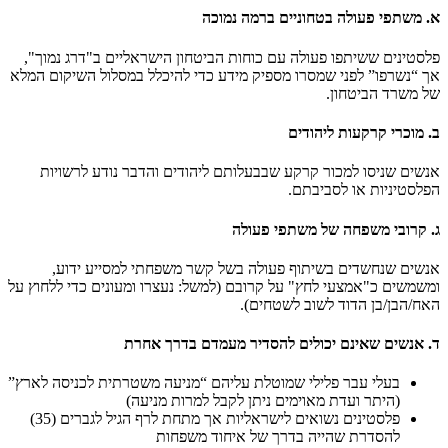
א. משתפי פעולה בטחוניים ברמה נמוכה
פלסטינים ששיתפו פעולה עם כוחות הביטחון הישראליים ב"דרג נמוך",
אך “נשרפו” לפני שמסרו מספיק מידע כדי להיכלל במסלול השיקום המלא
של משרד הביטחון.
ב. מוכרי קרקעות ליהודים
אנשים שניסו למכור קרקע שבבעלותם ליהודים והדבר נודע לרשויות
הפלסטיניות או לסביבתם.
ג. קרובי משפחה של משתפי פעולה
אנשים שנחשדים בשיתוף פעולה בשל קשר משפחתי למסייע ידוע,
ומשמשים כ"אמצעי לחץ" על קרובם (למשל: נעצרו ומעונים כדי ללחוץ על
האח/הבן/בן הדוד לשוב לשטחים).
ד. אנשים שאינם יכולים להסדיר מעמדם בדרך אחרת
בעלי עבר פלילי שמוטלת עליהם “מניעה משטרתית לכניסה לארץ”
(היתר ועדת מאוימים ניתן לקבל למרות מניעה)
פלסטינים נשואים לישראליות אך מתחת לרף הגיל לגברים (35)
להסדרת שהייה בדרך של איחוד משפחות