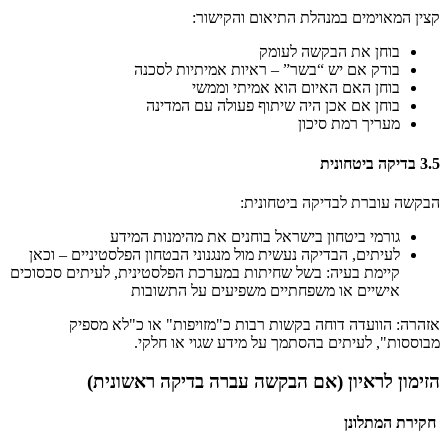
קצין המאוימים במנהלת התיאום והקישור:
בוחן את הבקשה לעומק
בודק אם יש “בשר” – ראיות אמיתיות לסכנה
בוחן האם האיום הוא אמיתי וממשי
בוחן אם אכן היה שיתוף פעולה עם המדינה
מעריך רמת סיכון
3.5 בדיקה ביטחונית
הבקשה עוברת לבדיקה ביטחונית:
גורמי ביטחון בישראל בוחנים את מהימנות המידע
לעיתים, הבדיקה נעשית מול מנגנוני הבטחון הפלסטיניים – וכאן
קיימת בעיה: בשל שחיתות במערכת הפלסטינית, לעיתים סכסוכים
אישיים או משפחתיים משפיעים על התשובות
אזהרה: הוועדה דוחה בקשות רבות כ"מזויפות" או כ"לא מספיק
מבוססות", לעיתים בהסתמך על מידע שגוי או חלקי.
הזימון לראיון (אם הבקשה עברה בדיקה ראשונית)
חקירת המתלונן