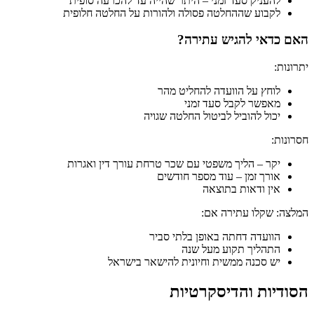
להעניק סעד זמני – היתר שהייה עד להכרעה סופית
לקבוע שההחלטה פסולה ולהורות על החלטה חלופית
האם כדאי להגיש עתירה?
יתרונות:
לוחץ על הוועדה להחליט מהר
מאפשר לקבל סעד זמני
יכול להוביל לביטול החלטה שגויה
חסרונות:
יקר – הליך משפטי עם שכר טרחת עורך דין ואגרות
אורך זמן – עוד מספר חודשים
אין ודאות בתוצאה
המלצה: שקלו עתירה אם:
הוועדה דחתה באופן בלתי סביר
התהליך תקוע מעל שנה
יש סכנה ממשית וחיונית להישאר בישראל
הסודיות והדיסקרטיות