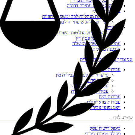
לכל הרשימה (
21
) ←
אני רוצה להגיש עתירה דחופה
צו הריסה מנהלי
עתירות מנהליות לבתי משפט מחוזיים
אני רוצה להגיש עתירה לבג"ץ
ערעורים
ערעורים על החלטות רשויות מקומיות
ערעור על פסק דין
עתירות נגד משרדי ממשלה
תובענה מנהלית
אני צריך סיוע בעבירה פלילית
עבירות מין
סיוע חירום לנפגעי עבירות מין
מעשה סדום
עבירות מין במשפחה
עבירות מין דיגיטליות
עבירות רצח
עבירות צווארון לבן
ייצוג נפגעי עבירה
שימוע לפני…
ביטול רישיון עסק
פסילה ממכרז ציבורי