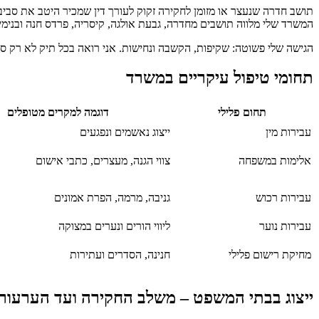
תושב חדרה שנעצר או מזומן לחקירה זקוק לעורך דין שמכיר היטב את סב
המשרד שלי מלווה תושבים מחדרה, גבעת אולגה, קיסריה, פרדס חנה ובנימינה
הגישה שלי פשוטה: שקיפות, הקשבה ונחישות. אני רואה בכל תיק לא רק סו
תחומי טיפול עיקריים במשרד
תחום פלילי
דוגמה למקרים מטופלים
עבירות מין
ייצוג נאשמים ונפגעים
אלימות במשפחה
צווי הגנה, מעצרים, כתבי אישום
עבירות רכוש
גניבה, מרמה, הפרת אמונים
עבירות נוער
ליווי הורים ונערים במצוקה
מחיקת רישום פלילי
חנינה, הסדרים ועתירות
ייצוג בבתי המשפט – משלב החקירה ועד הערעור