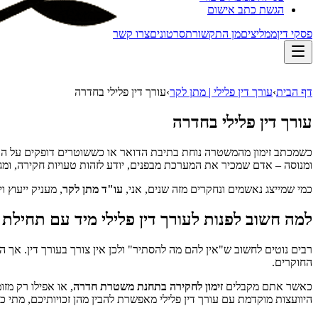
הגשת כתב אישום
פסקי דין
ממליצים
מן התקשורת
סרטונים
צרו קשר
דף הבית
›
עורך דין פלילי | מתן לקר
›
עורך דין פלילי בחדרה
עורך דין פלילי בחדרה
כשמכתב זימון מהמשטרה נוחת בתיבת הדואר או כששוטרים דופקים על הדלת
ומנוסה – אדם שמכיר את המערכת מבפנים, יודע לזהות טעויות חקירה, ומגן
כמי שמייצג נאשמים ונחקרים מזה שנים, אני,
עו"ד מתן לקר
, מעניק ייעוץ ו
למה חשוב לפנות לעורך דין פלילי מיד עם תחילת
רבים נוטים לחשוב ש"אין להם מה להסתיר" ולכן אין צורך בעורך דין. א
החוקרים.
כאשר אתם מקבלים
זימון לחקירה בתחנת משטרת חדרה
, או אפילו רק מז
היוועצות מוקדמת עם עורך דין פלילי מאפשרת להבין מהן זכויותיכם, מתי 