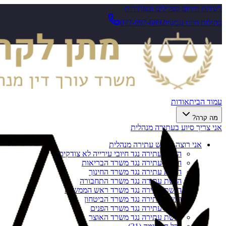
לשיחת חירום בפלילים ובעתירות
בהולות חייגו עכשיו
077-997-6892
עמוד הבית
אודות
מה קרה?
אני צריך סיוע בעתירה מנהלית
אני רוצה להגיש עתירה מנהלית
הגשת עתירה נגד חיובי עירייה לא צודקים
הגשת עתירה נגד משרד הבריאות
הגשת עתירה נגד משרד החינוך
הגשת עתירה נגד משרד התחבורה
הגשת עתירה נגד משרד ראש הממשלה
הגשת עתירה נגד משרד הביטחון
הגשת עתירה נגד משרד הפנים
הגשת עתירה נגד משרד האוצר