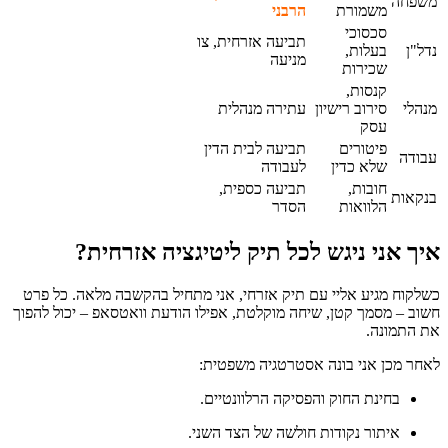
משפחה
משמורת
הרבני
סכסוכי
תביעה אזרחית, צו
נדל"ן
בעלות,
מניעה
שכירות
קנסות,
מנהלי
סירוב רישיון
עתירה מנהלית
עסק
פיטורים
תביעה לבית הדין
עבודה
שלא כדין
לעבודה
חובות,
תביעה כספית,
בנקאות
הלוואות
הסדר
איך אני ניגש לכל תיק ליטיגציה אזרחית?
כשלקוח מגיע אליי עם תיק אזרחי, אני מתחיל בהקשבה מלאה. כל פרט
חשוב – מסמך קטן, שיחה מוקלטת, אפילו הודעת וואטסאפ – יכול להפוך
את התמונה.
לאחר מכן אני בונה אסטרטגיה משפטית:
בחינת החוק והפסיקה הרלוונטיים.
איתור נקודות חולשה של הצד השני.