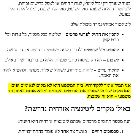
בעוד שעורך דין יכול לייעץ, לערוך חוזים או לטפל ברישום זכויות,
ליטיגטור הוא זה שעומד מול השופט, מול הצד שכנגד, ומנהל את ההליך
בפועל.
ליטיגטור אמיתי נמדד ביכולת שלו:
להכין את התיק לפרטי פרטים
– שליטה בכל מסמך, כל עדות וכל
פרט קטן.
להופיע מול שופטים
ולדבר בשפה משפטית רהוטה אך גם נגישה.
לשכנע
– לא רק בניסוח כתבי טענות, אלא גם בדיבור ישיר באולם.
לחקור עדים
– לזהות סתירות, לשאול שאלות מפתח, ולהוציא לאור
את האמת.
אני תמיד אומר ללקוחותיי: בית המשפט הוא לא מקום לנאומים יפים –
הוא מקום שבו מי שמכיר את הפרטים הקטנים ומביא אותם באופן חד
משמעי – הוא זה שמנצח.
באילו מקרים ליטיגציה אזרחית נדרשת?
הנה מספר תחומים מרכזיים שבהם ליטיגציה אזרחית היא חיונית:
סכסוכים חוזיים
– כאשר צד אחד לא עומד בהתחייבויותיו.