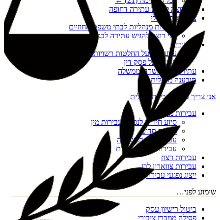
לכל הרשימה (
21
) ←
אני רוצה להגיש עתירה דחופה
צו הריסה מנהלי
עתירות מנהליות לבתי משפט מחוזיים
אני רוצה להגיש עתירה לבג"ץ
ערעורים
ערעורים על החלטות רשויות מקומיות
ערעור על פסק דין
עתירות נגד משרדי ממשלה
תובענה מנהלית
אני צריך סיוע בעבירה פלילית
עבירות מין
סיוע חירום לנפגעי עבירות מין
מעשה סדום
עבירות מין במשפחה
עבירות מין דיגיטליות
עבירות רצח
עבירות צווארון לבן
ייצוג נפגעי עבירה
שימוע לפני…
ביטול רישיון עסק
פסילה ממכרז ציבורי