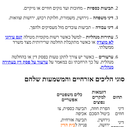
תביעות כספיות
– מחובות ועד נזקים חוזיים או נזיקיים.
דיני משפחה
– גירושין, משמורת, חלוקת רכוש, ירושות וצוואות.
דיני עבודה
– תביעות עובדים מול מעסיקים ולהפך.
עתירות מנהליות
– למשל כאשר רשות מקומית מטילה
קנס עירוני
לא מוצדק
או כאשר מתקבלת החלטה שרירותית מצד משרד
ממשלתי.
ערעורים
– כאשר יש צורך לתקן טעות בפסק דין או בהחלטה
מנהלית. על כך הרחבתי גם במאמר על
ערעור על פסק דין בעתירה
מנהלית
.
סוגי הליכים אזרחיים והמשמעות שלהם
דוגמאות
כלים משפטיים
תחום
למקרים
אפשריים
נפוצים
דיני
הפרת חוזה,
תביעה כספית, צו
חוזים
ביטול הסכם
אכיפה
גירושין,
תביעה אזרחית,
דיני
ירושה,
פנייה ל
בית הדין