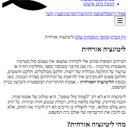
הגשת כתב אישום
פסקי דין
ממליצים
מן התקשורת
סרטונים
צרו קשר
דף הבית
›
תחומי התמחות שלנו
›
ליטיגציה אזרחית
ליטיגציה אזרחית
לעיתים תכופות פונים אלי לקוחות שמצאו את עצמם מול מערכת
משפטית מורכבת – בין אם מדובר בסכסוך כספי, מחלוקת חוזית או
ערעור על החלטה מנהלית של רשות. חלקם מבולבלים, חלקם חוששים,
וחלקם פשוט לא מבינים איך להיאבק על זכויותיהם בצורה הנכונה. כאן
נכנסת
הליטיגציה האזרחית
– אמנות ההתדיינות המשפטית והטיעון בבית
המשפט.
ליטיגציה היא לא רק "לעמוד מול שופט". היא שילוב של אסטרטגיה,
הכנה מדויקת, שליטה מלאה בתיק, ויכולת שכנוע חדה וברורה. כל תיק
הוא עולם ומלואו, וכדי להצליח בו חייבים לא רק להכיר את החוק, אלא
גם להבין את הדינמיקה של אולם בית המשפט.
מהי ליטיגציה אזרחית?