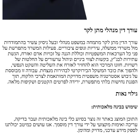
עורך דין מנהלי מתן לקר
עורך הדין מתן לקר מתמחה במשפט מנהלי ובעל ניסיון עשיר בהתמודדות
מול משרדי ממשלה, עיריות וגופים ציבוריים. פעילות המשרד מתפרשת על
פני כל הערכאות המשפטיות וכוללת הגנה על זכויות אדם ואזרח, הגשת
עתירות לבג"ץ, בקשות לצווי ביניים וניהול ערעורים על החלטות של
רשויות. חזונו המרכזי הוא להחזיר לאזרח את השליטה והשקט הנפשי,
ולהפוך את כובד המשקל הבירוקרטי לבהירות מנצחת. עבודה זו מבוססת
על גיבוש אסטרטגיה משפטית מדויקת המותאמת לצרכי הלקוח, תוך
הפגנת נחישות בלתי מתפשרת, ירידה לפרטים הקטנים ושקיפות מלאה.
גילוי נאות
שימוש בבינה מלאכותית
:
התוכן המוצג באתר זה נוצר בסיוע כלי בינה מלאכותית ועבר בדיקה,
עריכה ואימות מקצועי על ידי עורך דין מוסמך. אנו עושים כמיטב יכולתנו
לספק מידע עדכני, מדויק ומהימן.