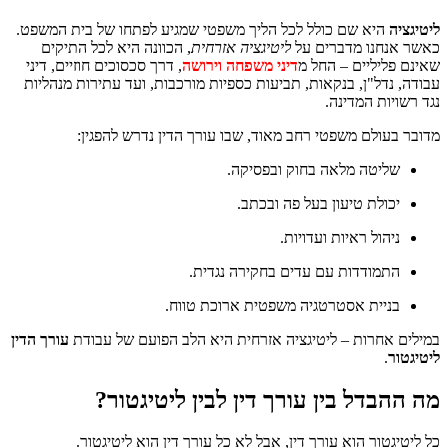
ליטיגציה
היא שם כולל לכל הליך משפטי שמגיע לפתחו של בית המשפט.
כאשר אנחנו מדברים על
ליטיגציה אזרחית
, הכוונה היא לכל התיקים
שאינם פליליים – החל מ
דיני משפחה וירושה
, דרך סכסוכים חוזיים, דיני
עבודה, נדל"ן, בנקאות, תביעות כספיות מורכבות, ועד עתירות מנהליות
נגד רשויות המדינה.
מדובר בעולם משפטי רחב מאוד, שבו עורך הדין נדרש להפגין:
שליטה מלאה בחוק ובפסיקה.
יכולת טיעון בעל פה ובכתב.
ניהול ראיות ועדויות.
התמודדות עם עדים בחקירה נגדית.
בניית אסטרטגיה משפטית ארוכת טווח.
במילים אחרות – ליטיגציה אזרחית היא הלב הפועם של עבודת
עורך הדין
ליטיגטור
.
מה ההבדל בין עורך דין לבין ליטיגטור?
כל ליטיגטור הוא עורך דין, אבל לא כל עורך דין הוא ליטיגטור.