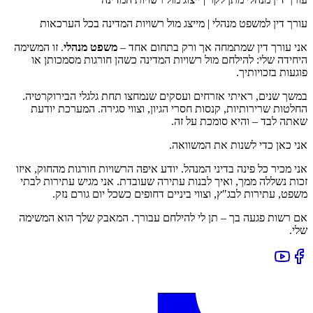
עורך דין למשפט מנהלי | מייצג מול רשויות המדינה בכל הערכאות
אני עורך דין שמתמחה אך ורק בתחום אחד –
משפט מנהלי
. זו המשימה
היחידה שלי: להילחם מול רשויות המדינה כשהן חורגות מסמכותן או
פוגעות בזכויותיך.
במשך שנים, ראיתי אזרחים ועסקים שנמחצו תחת גלגלי הבירוקרטיה.
החלטות שרירותיות, קנסות חסרי הגיון, וצווי סגירה. המערכת יודעת
שאתה לבד – והיא סומכת על זה.
אני כאן כדי לשנות את המשוואה.
אני מכיר כל פינה בדיני המנהל. יודע איפה הרשויות חורגות מהחוק, איזו
זכות נשללה ממך, ואיך לבנות עתירה שעובדת. אני מגיש עתירות לבתי
משפט, עתירות לבג"ץ, וצווי ביניים דחופים כשכל יום גורם נזק.
אם רשות פגעה בך – תן לי להילחם עבורך. המאבק שלך הוא המשימה
שלי.