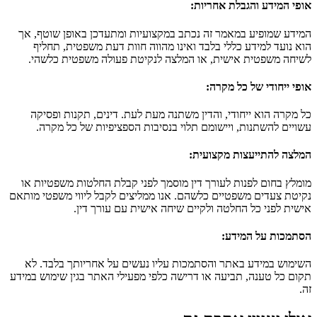
אופי המידע והגבלת אחריות
:
המידע שמופיע במאמר זה נכתב במקצועיות ומתעדכן באופן שוטף, אך
הוא נועד למידע כללי בלבד ואינו מהווה חוות דעת משפטית, תחליף
לשיחה משפטית אישית, או המלצה לנקיטת פעולה משפטית כלשהי.
אופי ייחודי של כל מקרה
:
כל מקרה הוא ייחודי, והדין משתנה מעת לעת. דינים, תקנות ופסיקה
עשויים להשתנות, ויישומם תלוי בנסיבות הספציפיות של כל מקרה.
המלצה להתייעצות מקצועית
:
מומלץ בחום לפנות לעורך דין מוסמך לפני קבלת החלטות משפטיות או
נקיטת צעדים משפטיים כלשהם. אנו ממליצים לקבל ליווי משפטי מותאם
אישית לפני כל החלטה ולקיים שיחה אישית עם עורך דין.
הסתמכות על המידע
:
השימוש במידע באתר והסתמכות עליו נעשים על אחריותך בלבד. לא
תקום כל טענה, תביעה או דרישה כלפי מפעילי האתר בגין שימוש במידע
זה.