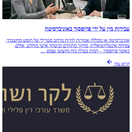
עבירות מין על ידי פרופסור באוניברסיטה
אוניברסיטה או מכללה אמורות להיות מרחב סטרילי של חופש מחשבתי,
צמיחה אינטלקטואלית, מחקר מתקדם וביטחון אישי מוחלט. אולם,
כאשר פרופסור – דמות בעלת כוח מקצועי עצום,…
קרא עוד