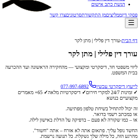
הגשת כתב אישום
פסקי דין
ממליצים
מן התקשורת
סרטונים
צרו קשר
דף הבית
›
עורך דין פלילי | מתן לקר
עורך דין פלילי | מתן לקר
ליווי משפטי חד, דיסקרטי ומקצועי — מהחקירה הראשונה ועד ההכרעה
בבית המשפט.
לייעוץ דיסקרטי עכשיו
077-997-6892
✓
זמינות 24/7 למקרי חירום
✓
דיסקרטיות מלאה
✓
65
+ מאמרים
מקצועיים בנושא
זה יכול להתחיל בשיחת טלפון מפתיעה.
או במכתב רשמי בדואר.
או – כמו שקורה לא פעם – בדפיקה על הדלת באישון לילה.
החשד נופל עליך. פתאום אתה לא אזרח – אתה "חשוד".
מהרגע הזה, כל מילה שלך נשקלת. כל תנועה נרשמת.