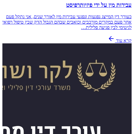
עבירות מין על ידי פיזיותרפיסט
כעורך דין המייצג נפגעות ונפגעי עבירות מין לאורך שנים, אני נתקל פעם
אחר פעם במקרים מורכבים וכואבים שבהם הגבול הדק שבין טיפול רפואי
לגיטימי לבין פגיעה פלילית…
קרא עוד