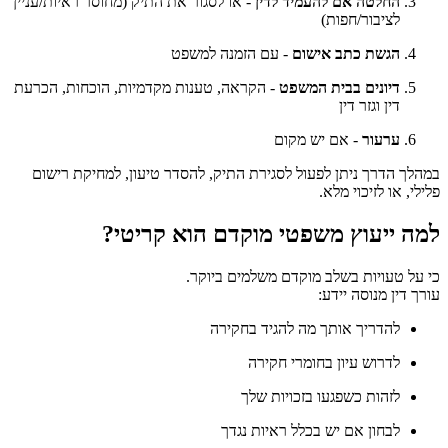
החלטה אם להעמיד לדין
- או לסגור את התיק (מחוסר ראיות/עניין
לציבור/חפות)
הגשת כתב אישום
- עם הזמנה למשפט
דיונים בבית המשפט
- הקראה, טענות מקדמיות, הוכחות, הכרעת
דין וגזר דין
ערעור
- אם יש מקום
במהלך הדרך ניתן לפעול לסגירת התיק, להסדר טיעון, למחיקת רישום
פלילי, או לזיכוי מלא.
למה ייעוץ משפטי מוקדם הוא קריטי?
כי על טעויות בשלב מוקדם משלמים ביוקר.
עורך דין מנוסה יידע:
להדריך אותך מה להגיד בחקירה
לדרוש עיון בחומרי חקירה
לזהות כשפגעו בזכויות שלך
לבחון אם יש בכלל ראיות נגדך