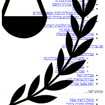
לכל הרשימה (
21
) ←
אני רוצה להגיש עתירה דחופה
צו הריסה מנהלי
עתירות מנהליות לבתי משפט מחוזיים
אני רוצה להגיש עתירה לבג"ץ
ערעורים
ערעורים על החלטות רשויות מקומיות
ערעור על פסק דין
עתירות נגד משרדי ממשלה
תובענה מנהלית
אני צריך סיוע בעבירה פלילית
עבירות מין
סיוע חירום לנפגעי עבירות מין
מעשה סדום
עבירות מין במשפחה
עבירות מין דיגיטליות
עבירות רצח
עבירות צווארון לבן
ייצוג נפגעי עבירה
שימוע לפני…
ביטול רישיון עסק
פסילה ממכרז ציבורי