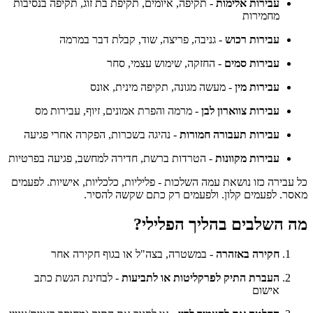
עבירות אלימות
- תקיפה, איומים, תקיפת בת זוג, תקיפה בנסיבות
מחמירות
עבירות רכוש
- גניבה, פריצה, שוד, קבלת דבר במרמה
עבירות סמים
- החזקה, שימוש עצמי, סחר
עבירות מין
- מעשה מגונה, תקיפה מינית, אונס
עבירות צווארון לבן
- מרמה והפרת אמונים, זיוף, עבירות מס
עבירות תעבורה חמורות
- נהיגה בשכרות, הפקרה אחרי פגיעה
עבירות מקוונות
- הטרדות ברשת, חדירה למחשב, פגיעה בפרטיות
כל עבירה כזו נושאת עמה השלכות - פליליות, כלכליות, אישיות. לפעמים
מאסר. לפעמים קלון. ולפעמים רק כתם שקשה להסיר.
מה השלבים בהליך הפלילי?
חקירה באזהרה
- במשטרה, בצה"ל או בגוף חקירה אחר
העברת התיק לפרקליטות או לתביעות
- לבחינת הגשת כתב
אישום