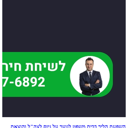
השפעת הליך בבית משפט לנוער על גיוס לצה"ל והוצאת