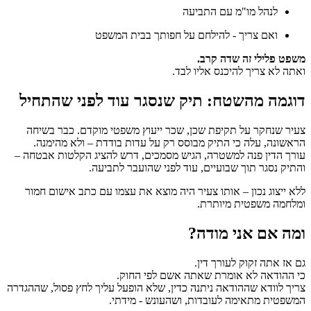
לנהל מו"מ עם התביעה
ואם צריך - להילחם על חפותך בבית המשפט
משפט פלילי זה שדה קרב.
ואתה לא צריך להיכנס אליו לבד.
דוגמה מהשטח: תיק שנסגר עוד לפני שהתחיל
צעיר שנחקר על תקיפת שכן, שכר ייעוץ משפטי מוקדם. כבר בשיחה
הראשונה, עלה כי התיק מבוסס רק על עדות בודדת – ולא מהימנה.
עורך הדין פנה למשטרה, הגיש מסמכים, דרש להציג הקלטות אבטחה –
והתיק נסגר תוך שבועיים, עוד לפני שהועבר לתביעה.
ללא ייצוג נכון – אותו צעיר היה מוצא את עצמו עם כתב אישום חמור
ומלחמה משפטית מיותרת.
ומה אם אני מודה?
גם אז אתה זקוק לעורך דין.
כי ההודאה לא אומרת שאתה אשם לפי החוק.
צריך לוודא שההודאה ניתנה כדין, שלא הופעל עליך לחץ פסול, שההגדרה
המשפטית מתאימה לעובדות, ושהעונש - מידתי.