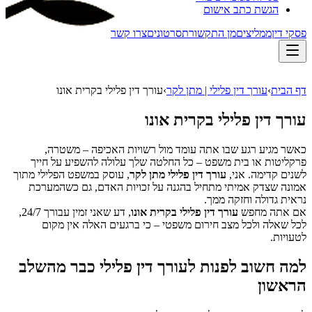
הגשת כתב אישום
פסקי דין
ממליצים
מן התקשורת
סרטונים
צרו קשר
דף הבית
›
עורך דין פלילי | מתן לקר
›
עורך דין פלילי בקרית אונו
עורך דין פלילי בקרית אונו
כאשר מגיע רגע שבו אתה עומד מול רשויות האכיפה – משטרה,
פרקליטות או בית משפט – כל החלטה שלך עלולה להשפיע על חייך
לשנים קדימה. אני,
עורך דין פלילי מתן לקר
, עוסק במשפט הפלילי מתוך
אמונה שצדק אמיתי מתחיל בהגנה על זכויות האדם, גם כשהמערכת
נראית גדולה וחזקה ממך.
אם אתה מחפש
עורך דין פלילי בקרית אונו
, דע שאני זמין עבורך 24/7,
לכל שאלה ולכל מצב חירום משפטי – כי ברגעים האלה אין מקום
לטעויות.
למה חשוב לפנות לעורך דין פלילי כבר מהשלב
הראשון