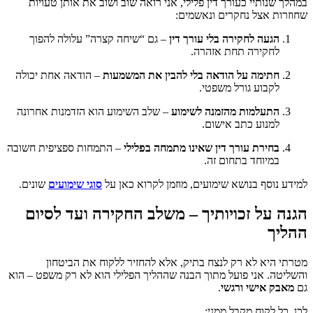
במהלך שנותיי כעורך דין פלילי, אני רואה שוב ושוב את אותן טעויות
שחוזרות אצל נחקרים ונאשמים:
הגעה לחקירה בלי עורך דין
– גם “שיחה קצרה” עלולה להפוך
לחקירה תחת אזהרה.
חתימה על הודאה בלי להבין את המשמעות
– הודאה אחת יכולה
לקבוע גורל משפטי.
התעלמות מהזמנה לשימוע
– שלב השימוע הוא הזדמנות אחרונה
למנוע כתב אישום.
בחירת עורך דין שאינו מתמחה בפלילי
– התמחות ספציפית חשובה
במיוחד בתחום זה.
למידע נוסף בנושא שימועים, מוזמן לקרוא כאן על
סוגי שימועים
שונים.
הגנה על זכויותיך – משלב החקירה ועד לסיום
ההליך
מטרתי היא לא רק לנצח בתיק, אלא להחזיר ללקוח את הביטחון
והשליטה. אני פועל מתוך הבנה שההליך הפלילי הוא לא רק משפט – הוא
גם
מאבק אישי ורגשי
.
לכן, כל לקוח מקבל ממני: