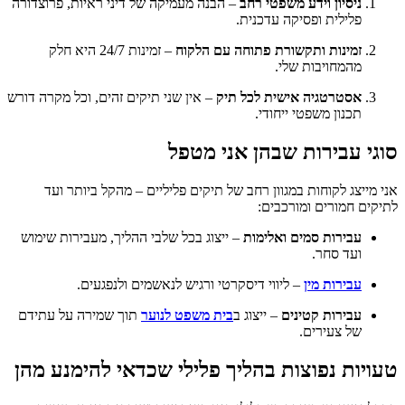
ניסיון וידע משפטי רחב
– הבנה מעמיקה של דיני ראיות, פרוצדורה
פלילית ופסיקה עדכנית.
זמינות ותקשורת פתוחה עם הלקוח
– זמינות 24/7 היא חלק
מהמחויבות שלי.
אסטרטגיה אישית לכל תיק
– אין שני תיקים זהים, וכל מקרה דורש
תכנון משפטי ייחודי.
סוגי עבירות שבהן אני מטפל
אני מייצג לקוחות במגוון רחב של תיקים פליליים – מהקל ביותר ועד
לתיקים חמורים ומורכבים:
עבירות סמים ואלימות
– ייצוג בכל שלבי ההליך, מעבירות שימוש
ועד סחר.
עבירות מין
– ליווי דיסקרטי ורגיש לנאשמים ולנפגעים.
עבירות קטינים
– ייצוג ב
בית משפט לנוער
תוך שמירה על עתידם
של צעירים.
טעויות נפוצות בהליך פלילי שכדאי להימנע מהן