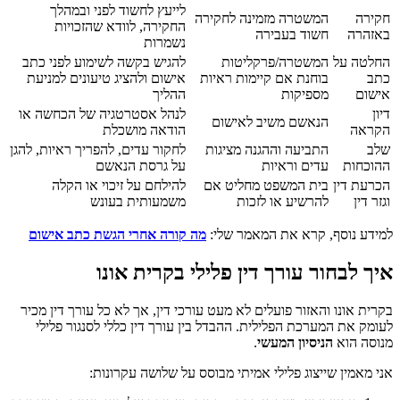
לייעץ לחשוד לפני ובמהלך
חקירה
המשטרה מזמינה לחקירה
החקירה, לוודא שהזכויות
באזהרה
חשוד בעבירה
נשמרות
החלטה על
המשטרה/פרקליטות
להגיש בקשה לשימוע לפני כתב
כתב
בוחנת אם קיימות ראיות
אישום ולהציג טיעונים למניעת
אישום
מספיקות
ההליך
דיון
לנהל אסטרטגיה של הכחשה או
הנאשם משיב לאישום
הקראה
הודאה מושכלת
שלב
התביעה וההגנה מציגות
לחקור עדים, להפריך ראיות, להגן
ההוכחות
עדים וראיות
על גרסת הנאשם
הכרעת דין
בית המשפט מחליט אם
להילחם על זיכוי או הקלה
וגזר דין
להרשיע או לזכות
משמעותית בעונש
למידע נוסף, קרא את המאמר שלי:
מה קורה אחרי הגשת כתב אישום
איך לבחור עורך דין פלילי בקרית אונו
בקרית אונו והאזור פועלים לא מעט עורכי דין, אך לא כל עורך דין מכיר
לעומק את המערכת הפלילית. ההבדל בין עורך דין כללי לסנגור פלילי
מנוסה הוא
הניסיון המעשי
.
אני מאמין שייצוג פלילי אמיתי מבוסס על שלושה עקרונות: