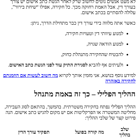
לא מעט אנשים נוטים לחשוב שרק לאחר הגשת כתב אישום יש צורך
בעורך דין, אבל האמת רחוקה מכך. כל חקירה, אפילו “שיחת בירור”,
עלולה להסתיים בכתב אישום.
כאשר אתה מלווה בידי עורך דין כבר מתחילת הדרך, ניתן:
למנוע עיוותי דין וטעויות חקירה,
למנוע הודאה שגויה,
להבטיח שהחקירה מתנהלת כחוק,
ולעיתים אף להביא
לסגירת התיק עוד לפני הגשת כתב האישום
.
למידע נוסף בנושא, אני מזמין אותך לקרוא
מה חשוב לעשות אם הוזמנתם
לחקירה באזהרה
ההליך הפלילי – כך זה באמת מתנהל
ההליך הפלילי נפתח בחקירה משטרתית. בהמשך, בהתאם לסוג העבירה,
מחליטה המשטרה או הפרקליטות אם יש מקום להגיש כתב אישום. הנה
פירוט קצר של שלבי ההליך:
שלב
מה קורה בפועל
תפקיד עורך הדין
בהליך