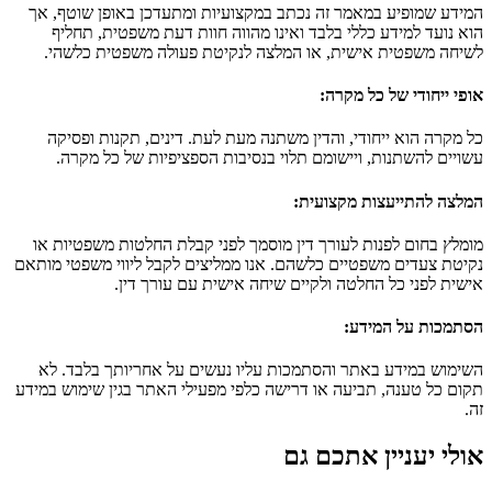
המידע שמופיע במאמר זה נכתב במקצועיות ומתעדכן באופן שוטף, אך
הוא נועד למידע כללי בלבד ואינו מהווה חוות דעת משפטית, תחליף
לשיחה משפטית אישית, או המלצה לנקיטת פעולה משפטית כלשהי.
אופי ייחודי של כל מקרה
:
כל מקרה הוא ייחודי, והדין משתנה מעת לעת. דינים, תקנות ופסיקה
עשויים להשתנות, ויישומם תלוי בנסיבות הספציפיות של כל מקרה.
המלצה להתייעצות מקצועית
:
מומלץ בחום לפנות לעורך דין מוסמך לפני קבלת החלטות משפטיות או
נקיטת צעדים משפטיים כלשהם. אנו ממליצים לקבל ליווי משפטי מותאם
אישית לפני כל החלטה ולקיים שיחה אישית עם עורך דין.
הסתמכות על המידע
:
השימוש במידע באתר והסתמכות עליו נעשים על אחריותך בלבד. לא
תקום כל טענה, תביעה או דרישה כלפי מפעילי האתר בגין שימוש במידע
זה.
אולי יעניין אתכם גם