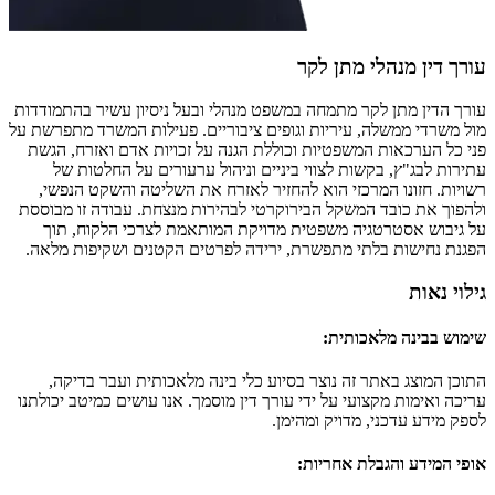
עורך דין מנהלי מתן לקר
עורך הדין מתן לקר מתמחה במשפט מנהלי ובעל ניסיון עשיר בהתמודדות
מול משרדי ממשלה, עיריות וגופים ציבוריים. פעילות המשרד מתפרשת על
פני כל הערכאות המשפטיות וכוללת הגנה על זכויות אדם ואזרח, הגשת
עתירות לבג"ץ, בקשות לצווי ביניים וניהול ערעורים על החלטות של
רשויות. חזונו המרכזי הוא להחזיר לאזרח את השליטה והשקט הנפשי,
ולהפוך את כובד המשקל הבירוקרטי לבהירות מנצחת. עבודה זו מבוססת
על גיבוש אסטרטגיה משפטית מדויקת המותאמת לצרכי הלקוח, תוך
הפגנת נחישות בלתי מתפשרת, ירידה לפרטים הקטנים ושקיפות מלאה.
גילוי נאות
שימוש בבינה מלאכותית
:
התוכן המוצג באתר זה נוצר בסיוע כלי בינה מלאכותית ועבר בדיקה,
עריכה ואימות מקצועי על ידי עורך דין מוסמך. אנו עושים כמיטב יכולתנו
לספק מידע עדכני, מדויק ומהימן.
אופי המידע והגבלת אחריות
: