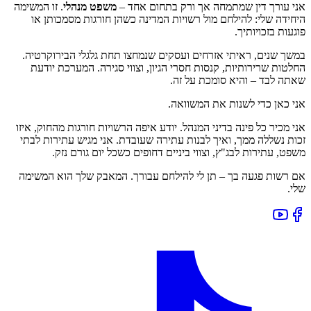
אני עורך דין שמתמחה אך ורק בתחום אחד –
משפט מנהלי
. זו המשימה
היחידה שלי: להילחם מול רשויות המדינה כשהן חורגות מסמכותן או
פוגעות בזכויותיך.
במשך שנים, ראיתי אזרחים ועסקים שנמחצו תחת גלגלי הבירוקרטיה.
החלטות שרירותיות, קנסות חסרי הגיון, וצווי סגירה. המערכת יודעת
שאתה לבד – והיא סומכת על זה.
אני כאן כדי לשנות את המשוואה.
אני מכיר כל פינה בדיני המנהל. יודע איפה הרשויות חורגות מהחוק, איזו
זכות נשללה ממך, ואיך לבנות עתירה שעובדת. אני מגיש עתירות לבתי
משפט, עתירות לבג"ץ, וצווי ביניים דחופים כשכל יום גורם נזק.
אם רשות פגעה בך – תן לי להילחם עבורך. המאבק שלך הוא המשימה
שלי.