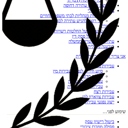
לכל הרשימה (
21
) ←
אני רוצה להגיש עתירה דחופה
צו הריסה מנהלי
עתירות מנהליות לבתי משפט מחוזיים
אני רוצה להגיש עתירה לבג"ץ
ערעורים
ערעורים על החלטות רשויות מקומיות
ערעור על פסק דין
עתירות נגד משרדי ממשלה
תובענה מנהלית
אני צריך סיוע בעבירה פלילית
עבירות מין
סיוע חירום לנפגעי עבירות מין
מעשה סדום
עבירות מין במשפחה
עבירות מין דיגיטליות
עבירות רצח
עבירות צווארון לבן
ייצוג נפגעי עבירה
שימוע לפני…
ביטול רישיון עסק
פסילה ממכרז ציבורי