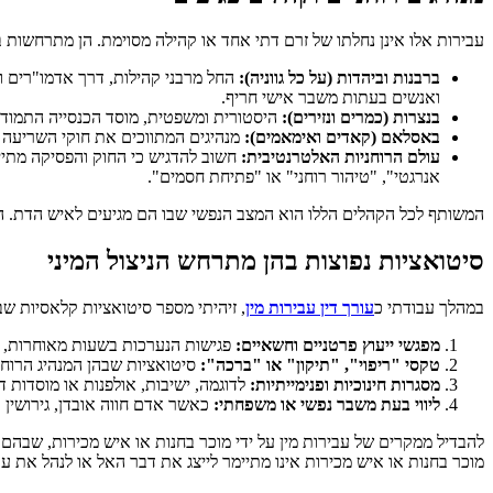
עבירות אלו אינן נחלתו של זרם דתי אחד או קהילה מסוימת. הן מתרחשות ב
ברבנות וביהדות (על כל גווניה):
החל מרבני קהילות, דרך אדמו"רים ור
ואנשים בעתות משבר אישי חריף.
בנצרות (כמרים ונזירים):
היסטורית ומשפטית, מוסד הכנסייה התמודד
באסלאם (קאדים ואימאמים):
מנהיגים המתווכים את חוקי השריעה ו
עולם הרוחניות האלטרנטיבית:
חשוב להדגיש כי החוק והפסיקה מתייחס
אנרגטי", "טיהור רוחני" או "פתיחת חסמים".
המשותף לכל הקהלים הללו הוא המצב הנפשי שבו הם מגיעים לאיש הדת. הם
סיטואציות נפוצות בהן מתרחש הניצול המיני
במהלך עבודתי כ
עורך דין עבירות מין
, זיהיתי מספר סיטואציות קלאסיות ש
מפגשי ייעוץ פרטניים וחשאיים
:
פגישות הנערכות בשעות מאוחרות, בח
טקסי "ריפוי", "תיקון" או "ברכה":
סיטואציות שבהן המנהיג הרוחני
מסגרות חינוכיות ופנימייתיות
:
לדוגמה, ישיבות, אולפנות או מוסדות 
ליווי בעת משבר נפשי או משפחתי
:
כאשר אדם חווה אובדן, גירושין 
להבדיל ממקרים של עבירות מין על ידי מוכר בחנות או איש מכירות, שבהם 
מוכר בחנות או איש מכירות אינו מתיימר לייצג את דבר האל או לנהל את ע