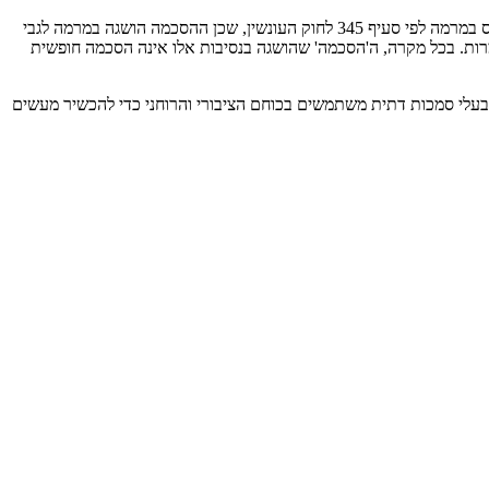
מצב זה עשוי להיכנס תחת מספר עבירות פליליות חמורות: כאשר המנהיג הרוחני הציג את המעשה כטקס דתי, ריפוי או ברכה – עשויה לקום עבירת אינוס במרמה לפי סעיף 345 לחוק העונשין, שכן ההסכמה הושגה במרמה לגבי
מרות. בכל מקרה, ה'הסכמה' שהושגה בנסיבות אלו אינה הסכמה חופשית
 בעלי סמכות דתית משתמשים בכוחם הציבורי והרוחני כדי להכשיר מעשים