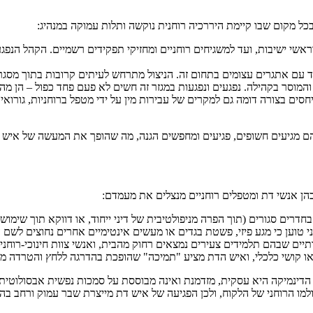
כל מקום שבו קיימת היררכיה רוחנית נוקשה ותלות עמוקה במנהיג:
אשי ישיבות, ועד למשגיחים רוחניים ומחזיקי תפקידים רשמיים. הקהל הנפגע כ
 עם אתגרים עצומים בתחום זה. הניצול מתרחש לעיתים קרובות בתוך מסגר
המוסר בקהילה. נפגעים ונפגעות במגזר זה חשים לא פעם פחד כפול – הן 
ים בצורה דומה גם למקרים של עבירות מין על ידי מטפל ברוחניות, גורואים
 מגיעים חשופים, פגיעים ומחפשים הגנה, מה שהופך את המעשה של איש הדת
בהן אנשי דת ומטפלים רוחניים מנצלים את מעמדם:
דרים סגורים (תוך הפרה מניפולטיבית של דיני ייחוד, או דווקא תוך שימוש
 טוען כי מגע פיזי, פשטת בגדים או מעשים אינטימיים אחרים נחוצים לשם ה
דתיים שבהם תלמידים צעירים נמצאים רחוק מהבית, ואנשי צוות חינוכי-רוחני
או קושי כלכלי, ואיש הדת מציע "תמיכה" שהופכת בהדרגה ללחץ והטרדה מינ
הדינמיקה היא עסקית, מזדמנת ואינה מבוססת על סמכות נפשית אבסולוטית, 
ולמו הרוחני של הלקוח, ולכן הפגיעה של איש דת מייצרת שבר עמוק ורחב בה