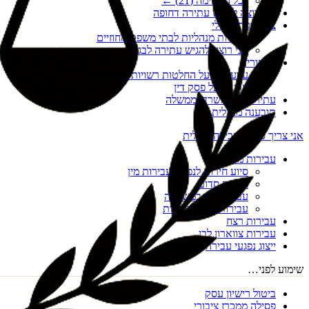
לכל הרשימה (
21
) ←
אני רוצה להגיש עתירה דחופה
צו הריסה מנהלי
עתירות מנהליות לבתי משפט מחוזיים
אני רוצה להגיש עתירה לבג"ץ
ערעורים
ערעורים על החלטות רשויות מקומיות
ערעור על פסק דין
עתירות נגד משרדי ממשלה
תובענה מנהלית
אני צריך סיוע בעבירה פלילית
עבירות מין
סיוע חירום לנפגעי עבירות מין
מעשה סדום
עבירות מין במשפחה
עבירות מין דיגיטליות
עבירות רצח
עבירות צווארון לבן
ייצוג נפגעי עבירה
שימוע לפני…
ביטול רישיון עסק
פסילה ממכרז ציבורי