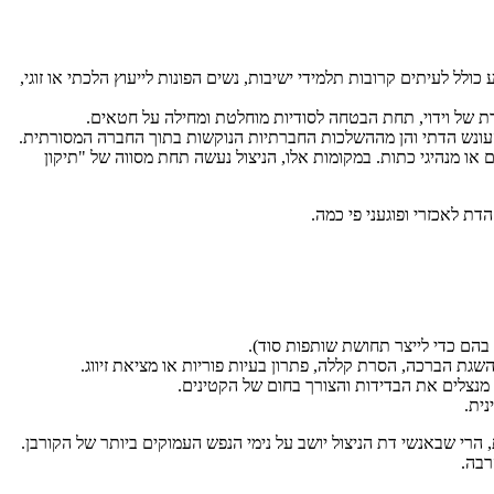
ולל לעיתים קרובות תלמידי ישיבות, נשים הפונות לייעוץ הלכתי או זוגי,
ת של וידוי, תחת הבטחה לסודיות מוחלטת ומחילה על חטאים.
מהעונש הדתי והן מההשלכות החברתיות הנוקשות בתוך החברה המסורתית.
 או מנהיגי כתות. במקומות אלו, הניצול נעשה תחת מסווה של "תיקון
 לאכזרי ופוגעני פי כמה.
 בהם כדי לייצר תחושת שותפות סוד).
שגת הברכה, הסרת קללה, פתרון בעיות פוריות או מציאת זיווג.
 מנצלים את הבדידות והצורך בחום של הקטינים.
ית.
הרי שבאנשי דת הניצול יושב על נימי הנפש העמוקים ביותר של הקורבן.
רבה.