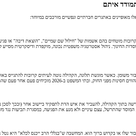
תמודד איתם
לו מאופיינים באתגרים חברתיים ונפשיים מורכבים במיוחד:
בות מוטחים בהם אשמות של "חילול שם שמיים", "הוצאת דיבה" או פגיעה ב
סדות החינוך. ניהול אסטרטגיה משפטית נכונה, מוקפדת ודיסקרטית מסייע לנ
יבור משומן. כאשר מוגשת תלונה, הקהילה נוטה לעיתים קרובות להתגייס באו
עם אחר פעם שהם אינם מתרשמים ממעמד ציבורי כאשר הראיות מוצגות כהלכה.
פרשה בתוך הקהילה, להעביר את איש הדת לתפקיד ביישוב אחר (ובכך לסכן 
 המוסד שהתרשל, עצם עיניים ולא מנע את הפגיעה, במסגרת תביעות נגד משר
 שלו או בקדוש ברוך הוא. המחשבה ש"בגללי הרב ייכנס לכלא" היא נטל נפשי