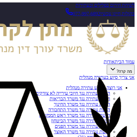
לשיחת חירום בפלילים ובעתירות
בהולות חייגו עכשיו
077-997-6892
עמוד הבית
אודות
מה קרה?
אני צריך סיוע בעתירה מנהלית
אני רוצה להגיש עתירה מנהלית
הגשת עתירה נגד חיובי עירייה לא צודקים
הגשת עתירה נגד משרד הבריאות
הגשת עתירה נגד משרד החינוך
הגשת עתירה נגד משרד התחבורה
הגשת עתירה נגד משרד ראש הממשלה
הגשת עתירה נגד משרד הביטחון
הגשת עתירה נגד משרד הפנים
הגשת עתירה נגד משרד האוצר