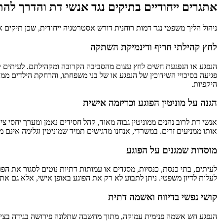
אתגרים ייחודיים בתיקים נגד אנשי דת והדרך לה
ניהול הליך משפטי נגד דמות רוחנית דורש אסטרטגיה ייחודית, שכן תיקים א
לחץ קהילתי חריף ודינמיקת השתקה
הנפגע או הנפגעת חשים לחץ עצום מהסביבה הקרובה ומקהילתם. לעיתים קרו
פגיעה בסיכויי השידוכין של הנפגע או של בני משפחתו, והרחקת הילדים ממו
היקפיות.
הגנה על מוניטין הפוגע וכריזמה אישית
אנשי דת לרוב נהנים ממוניטין גבוה מאוד, קהל חסידים נאמן ומערך יחסי צ
אותו ממניעים זרים. במשרדי, אנחנו מדגישים תמיד שמוניטין וגלימה אינם מהווים חסינות מפני החוק, ובתי המשפט ב-2026 מוכיחים פ
מוסדות שמגנים על הפוגע
לעיתים, בתי כנסת, כנסיות, מסגדים או עמותות דתיות נוטים לסגור את ה
לעלות לדיון משפטי. ניתן לתבוע לא רק את הפוגע באופן אישי, אלא גם את
קושי נפשי בדיווח ואשמה דתית
הנפגע חש אשמה פנימית עמוקה, מתוך מחשבה שתלונה פירושה בגידה בציבור