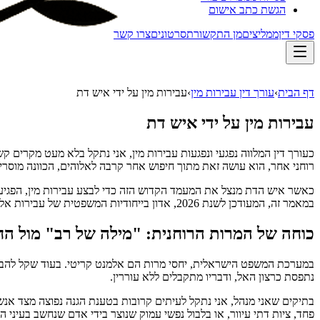
הגשת כתב אישום
פסקי דין
ממליצים
מן התקשורת
סרטונים
צרו קשר
דף הבית
›
עורך דין עבירות מין
›
עבירות מין על ידי איש דת
עבירות מין על ידי איש דת
כעורך דין המלווה נפגעי ונפגעות עבירות מין, אני נתקל בלא מעט מקרים 
רוחני אחר, הוא עושה זאת מתוך חיפוש אחר קרבה לאלוהים, הכוונה מוסר
כאשר איש הדת מנצל את המעמד הקדוש הזה כדי לבצע עבירות מין, הפגיעה ה
במאמר זה, המעודכן לשנת 2026, אדון בייחודיות המשפטית של עבירות אלו, בכוחה של המרות הדתית, בסיטואציות המורכבות ובדרכים שבהן ניתן למצות את הדין עם הפוגע מבלי לאבד את הזכות לצדק.
כוחה של המרות הרוחנית: "מילה של רב" מול הח
במערכת המשפט הישראלית, יחסי מרות הם אלמנט קריטי. בעוד שקל להבין
נתפסת כרצון האל, ודבריו מתקבלים ללא עוררין.
בתיקים שאני מנהל, אני נתקל לעיתים קרובות בטענת הגנה נפוצה מצד אנ
פחד, ציות דתי עיוור, או בלבול נפשי עמוק שנוצר בידי אדם שנחשב בעיני