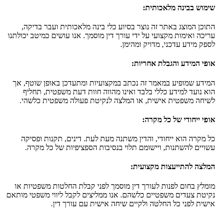
שימוש בבינה מלאכותית
:
התוכן המוצג באתר זה נוצר בסיוע כלי בינה מלאכותית ועבר בדיקה,
עריכה ואימות מקצועי על ידי עורך דין מוסמך. אנו עושים כמיטב יכולתנו
לספק מידע עדכני, מדויק ומהימן.
אופי המידע והגבלת אחריות
:
המידע שמופיע במאמר זה נכתב במקצועיות ומתעדכן באופן שוטף, אך
הוא נועד למידע כללי בלבד ואינו מהווה חוות דעת משפטית, תחליף
לשיחה משפטית אישית, או המלצה לנקיטת פעולה משפטית כלשהי.
אופי ייחודי של כל מקרה
:
כל מקרה הוא ייחודי, והדין משתנה מעת לעת. דינים, תקנות ופסיקה
עשויים להשתנות, ויישומם תלוי בנסיבות הספציפיות של כל מקרה.
המלצה להתייעצות מקצועית
:
מומלץ בחום לפנות לעורך דין מוסמך לפני קבלת החלטות משפטיות או
נקיטת צעדים משפטיים כלשהם. אנו ממליצים לקבל ליווי משפטי מותאם
אישית לפני כל החלטה ולקיים שיחה אישית עם עורך דין.