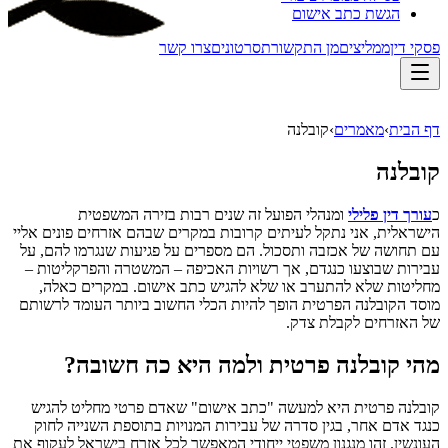
הגשת כתב אישום
פסקי דין
ממליצים
מן התקשורת
סרטונים
צרו קשר
דף הבית
›
מאמרים
›
קובלנה
קובלנה
כ
עורך דין פלילי
ומנהלי הפועל זה שנים רבות בזירה המשפטית
הישראלית, אני נתקל לעיתים קרובות במקרים שבהם אזרחים פונים אליי
עם תחושה של אכזבה ותסכול. הם מספרים על פגיעות שנגרמו להם, על
עבירות שבוצעו כנגדם, אך רשויות האכיפה – המשטרה והפרקליטות –
מחליטות שלא להתערב או שלא להגיש כתב אישום. במקרים כאלה,
מוסד הקובלנה הפרטית הופך להיות הכלי החשוב ביותר העומד לרשותם
של האזרחים לקבלת צדק.
מהי קובלנה פרטית ולמה היא כה חשובה?
קובלנה פרטית היא למעשה "כתב אישום" שאדם פרטי מחליט להגיש
כנגד אדם אחר, בגין סדרה של עבירות המנויות בתוספת השנייה לחוק
העונשין. זהו מנגנון משפטי ייחודי המאפשר לכל אזרח בישראל לעקוף את