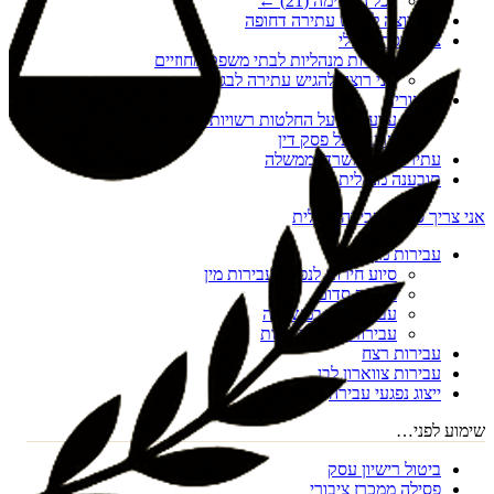
לכל הרשימה (
21
) ←
אני רוצה להגיש עתירה דחופה
צו הריסה מנהלי
עתירות מנהליות לבתי משפט מחוזיים
אני רוצה להגיש עתירה לבג"ץ
ערעורים
ערעורים על החלטות רשויות מקומיות
ערעור על פסק דין
עתירות נגד משרדי ממשלה
תובענה מנהלית
אני צריך סיוע בעבירה פלילית
עבירות מין
סיוע חירום לנפגעי עבירות מין
מעשה סדום
עבירות מין במשפחה
עבירות מין דיגיטליות
עבירות רצח
עבירות צווארון לבן
ייצוג נפגעי עבירה
שימוע לפני…
ביטול רישיון עסק
פסילה ממכרז ציבורי