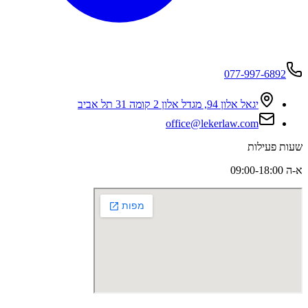
077-997-6892
יגאל אלון 94, מגדל אלון 2 קומה 31 תל אביב
office@lekerlaw.com
שעות פעילות
א-ה 09:00-18:00