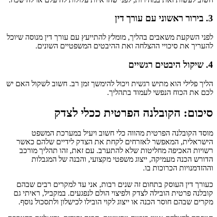
3. בירור ראשוני עם עורך דין
לפני השקעת משאבים בהליך, מומלץ להתייעץ עם עורך דין מנוסה שיוכל
להעריך את סיכויי ההצלחה ואת ההיבטים המשפטיים השונים.
4. שיקול היבטים רגשיים
הליך פלילי הוא מתיש רגשית ויכול להימשך זמן רב. חשוב לשקול האם יש
לכם את הכוח הנפשי לעמוד בתהליך.
סיכום: הקובלנה הפרטית ככלי לצדק
מוסד הקובלנה הפרטית מהווה כלי חשוב ויעיל במערכת המשפט
הישראלית, המאפשר לאזרחים לקחת את הצדק לידיים שלהם כאשר
רשויות האכיפה מחליטות שלא להתערב. עם זאת, זהו תהליך מורכב
הדורש הכנה מעמיקה, ייצוג משפטי מקצועי, והבנה של המגבלות
וההזדמנויות הכרוכות בו.
כעורך דין העוסק בתחום זה שנים רבות, אני עד למקרים רבים שבהם
קובלנה פרטית הובילה לצדק ולפיצוי הולם לנפגעים. במקביל, ראיתי גם
מקרים שבהם חוסר הכנה או ייצוג לקוי הובילו לכישלון ולתסכול נוסף.