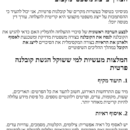
מניסיוני בטיפול בעשרות מקרים של קובלנות פרטיות, אני יכול להעיד כי
ההסתמכות על ייצוג משפטי מקצועי היא קריטית להצלחה. עורך דין
מנוסה יוכל:
לבצע הערכה ראשונית
של סיכויי ההצלחה ולהמליץ האם כדאי להגיש את
הקובלנה
לנסח את הקובלנה
בצורה משפטית מדויקת ומשכנעת
לאסוף
ולארגן את הראיות
בצורה המקסימלית את הסיכויים
לייצג את
הקובל
במהלך ההליכים השיפוטיים
המלצות מעשיות למי ששוקל הגשת קובלנה
פרטית
1. תיעוד מקיף
מיד עם התרחשות האירוע, חשוב לתעד את כל הפרטים: תאריכים,
שעות, מקומות, עדים, ופרטים רלוונטיים נוספים. כל פיסת מידע עלולה
להיות קריטית מאוחר יותר.
2. איסוף ראיות
יש לאסוף כל ראיה אפשרית: צילומים, הקלטות, מסמכים, עדויות עדים.
חשוב לעשות זאת במהירות, לפני שהראיות עלולות להיעלם או להישכח.