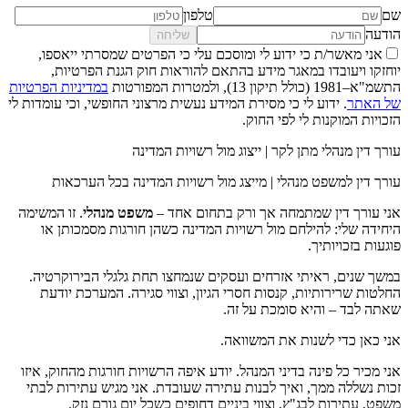
שם
טלפון
הודעה
שליחה
אני מאשר/ת כי ידוע לי ומוסכם עלי כי הפרטים שמסרתי ייאספו,
יוחזקו ויעובדו במאגר מידע בהתאם להוראות חוק הגנת הפרטיות,
התשמ"א–1981 (כולל תיקון 13), ולמטרות המפורטות
במדיניות הפרטיות
של האתר
. ידוע לי כי מסירת המידע נעשית מרצוני החופשי, וכי עומדות לי
הזכויות המוקנות לי לפי החוק.
עורך דין מנהלי מתן לקר | ייצוג מול רשויות המדינה
עורך דין למשפט מנהלי | מייצג מול רשויות המדינה בכל הערכאות
אני עורך דין שמתמחה אך ורק בתחום אחד –
משפט מנהלי
. זו המשימה
היחידה שלי: להילחם מול רשויות המדינה כשהן חורגות מסמכותן או
פוגעות בזכויותיך.
במשך שנים, ראיתי אזרחים ועסקים שנמחצו תחת גלגלי הבירוקרטיה.
החלטות שרירותיות, קנסות חסרי הגיון, וצווי סגירה. המערכת יודעת
שאתה לבד – והיא סומכת על זה.
אני כאן כדי לשנות את המשוואה.
אני מכיר כל פינה בדיני המנהל. יודע איפה הרשויות חורגות מהחוק, איזו
זכות נשללה ממך, ואיך לבנות עתירה שעובדת. אני מגיש עתירות לבתי
משפט, עתירות לבג"ץ, וצווי ביניים דחופים כשכל יום גורם נזק.