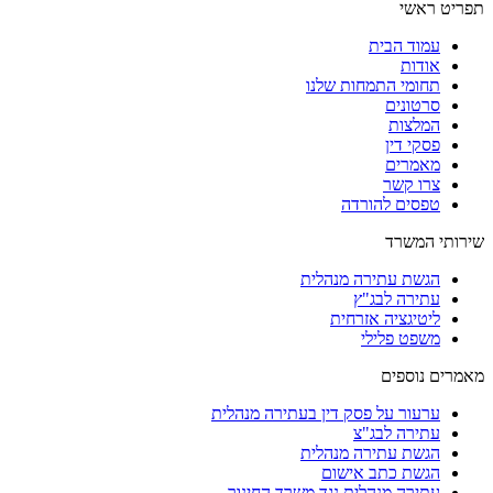
תפריט ראשי
עמוד הבית
אודות
תחומי התמחות שלנו
סרטונים
המלצות
פסקי דין
מאמרים
צרו קשר
טפסים להורדה
שירותי המשרד
הגשת עתירה מנהלית
עתירה לבג"ץ
ליטיגציה אזרחית
משפט פלילי
מאמרים נוספים
ערעור על פסק דין בעתירה מנהלית
עתירה לבג"צ
הגשת עתירה מנהלית
הגשת כתב אישום
עתירה מנהלית נגד משרד החינוך