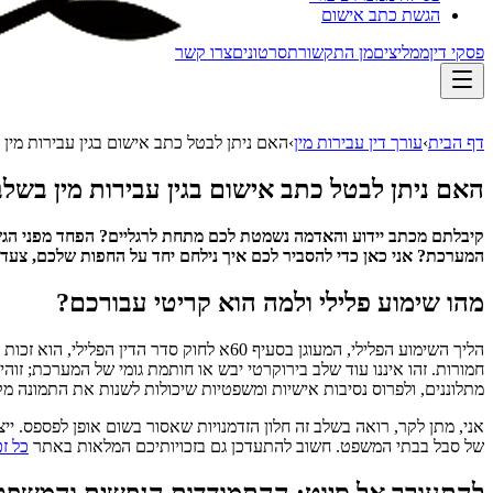
הגשת כתב אישום
פסקי דין
ממליצים
מן התקשורת
סרטונים
צרו קשר
דף הבית
›
עורך דין עבירות מין
›
האם ניתן לבטל כתב אישום בגין עבירות מין
האם ניתן לבטל כתב אישום בגין עבירות מין בשל
קיבלתם מכתב יידוע והאדמה נשמטת לכם מתחת לרגליים? הפחד מפני הגשת
המערכת? אני כאן כדי להסביר לכם איך נילחם יחד על החפות שלכם, צעד 
מהו שימוע פלילי ולמה הוא קריטי עבורכם?
הליך השימוע הפלילי, המעוגן בסעיף 60א ל
חמורות. זהו איננו עוד שלב בירוקרטי יבש או חותמת גומי של המערכת; ז
מתלוננים, ולפרוס נסיבות אישיות ומשפטיות שיכולות לשנות את התמונה מ
אני, מתן לקר, רואה בשלב זה חלון הזדמנויות שאסור בשום אופן לפספס. ייצו
של סבל בבתי המשפט. חשוב להתעדכן גם בזכויותיכם המלאות באתר
כל זכ
להתעורר אל סיוט: ההתמודדות הנפשית והמשפט