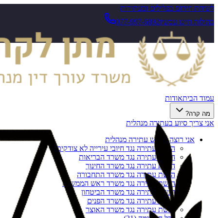
לשיחת חירום בפלילים ובעתירות
בהולות חייגו עכשיו
077-997-6892
עמוד הבית
אודות
מה קרה?
אני צריך סיוע בעתירה מנהלית
אני רוצה להגיש עתירה מנהלית
הגשת עתירה נגד חיובי עירייה לא צודקים
הגשת עתירה נגד משרד הבריאות
הגשת עתירה נגד משרד החינוך
הגשת עתירה נגד משרד התחבורה
הגשת עתירה נגד משרד ראש הממשלה
הגשת עתירה נגד משרד הביטחון
הגשת עתירה נגד משרד הפנים
הגשת עתירה נגד משרד האוצר