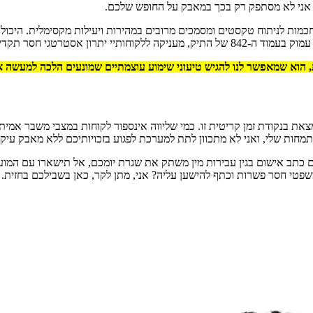
ך אני לא מסתפק רק בכך במאבק על החופש שלכם.
כמות לניתוח טקסטים ומסמכים מרובים במהירות ויעילות מקסימלית. היכול
י האכיפה והתביעה, כמו גם מול
ית, הוא שמאפשר לנו להגיש טיעוני שימוע עוצמתיים שמונעים הלכה למעשה א
 בנקודת זמן קריטית זו. כמי שליווה אינספור לקוחות במצבי משבר אמיתיים
חות שלי, ואני לא מתכוון לתת למערכת לפגוע בזכויותיכם ללא מאבק עיק
ם כתב אישום בגין עבירות מין משתק את שגרת יומכם, אל תישארו עם המוע
פטי חסר פשרות וכתף להישען עליה? אני, מתן לקר, כאן בשבילכם בחזית.