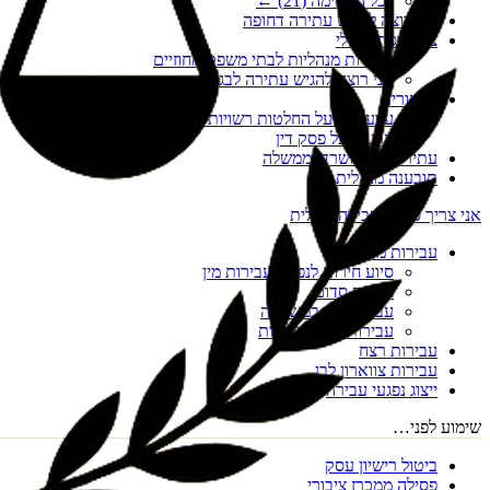
לכל הרשימה (
21
) ←
אני רוצה להגיש עתירה דחופה
צו הריסה מנהלי
עתירות מנהליות לבתי משפט מחוזיים
אני רוצה להגיש עתירה לבג"ץ
ערעורים
ערעורים על החלטות רשויות מקומיות
ערעור על פסק דין
עתירות נגד משרדי ממשלה
תובענה מנהלית
אני צריך סיוע בעבירה פלילית
עבירות מין
סיוע חירום לנפגעי עבירות מין
מעשה סדום
עבירות מין במשפחה
עבירות מין דיגיטליות
עבירות רצח
עבירות צווארון לבן
ייצוג נפגעי עבירה
שימוע לפני…
ביטול רישיון עסק
פסילה ממכרז ציבורי