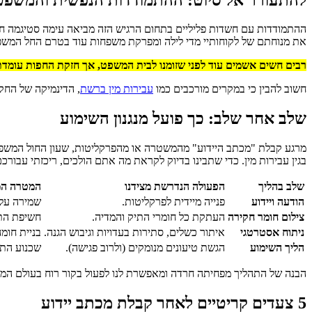
ההתמודדות עם חשדות פליליים בתחום הרגיש הזה מביאה עימה סטיגמה ח
את מנוחתם של לקוחותיי מדי לילה ומפרקת משפחות עוד בטרם החל המשפט
רבים חשים אשמים עוד לפני שזומנו לבית המשפט, אך חזקת החפות עומדת 
חשוב להבין כי במקרים מורכבים כמו
עבירות מין ברשת
, הדינמיקה של החקי
שלב אחר שלב: כך פועל מנגנון השימוע
בגין עבירות מין. כדי שתבינו בדיוק לקראת מה אתם הולכים, ריכזתי עבור
שלב בהליך
הפעולה הנדרשת מצידנו
המטרה המ
הודעה ויידוע
פנייה מיידית לפרקליטות.
שמירה על 
צילום חומר חקירה
העתקת כל חומרי התיק והמדיה.
חשיפת התש
ניתוח אסטרטגי
איתור כשלים, סתירות בעדויות וגיבוש הגנה.
בניית חומ
הליך השימוע
הגשת טיעונים מנומקים (ולרוב פגישה).
שכנוע התב
הבנה של התהליך מפחיתה חרדה ומאפשרת לנו לפעול בקור רוח בעולם המ
5 צעדים קריטיים לאחר קבלת מכתב יידוע