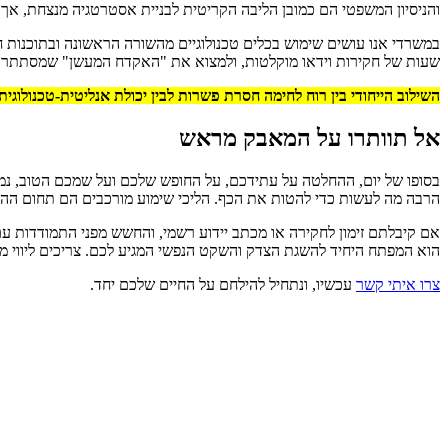
והניסיון המשפטי הם כמובן הליבה הקריטית לבניית אסטרטגיה מנצחת, א
במשרדי אנו עושים שימוש בכלים טכנולוגיים מהשורה הראשונה ובתוכנות ח
שעות של חקירות וידאו מוקלטות, ולמצוא את "האקדח המעשן" שמסתתר עמוק בעמוד ה-842 של התיק, מעניקה ללקוחותיי יתרון אסטרטגי חסר תקדים מול גורמ
השילוב הייחודי בין רוח לחימה חסרת פשרות לבין יכולת אנליטית-טכנולוג
אל תוותרו על המאבק מראש
בסופו של יום, ההחלטה על עתידכם, על החופש שלכם ועל שמכם הטוב, נמצאת
הרבה מה לעשות כדי להטות את הכף. הליכי שימוע מורכבים הם תחום ההתמ
אם קיבלתם זימון לחקירה או מכתב יידוע רשמי, והחשש מפני התמודדות ע
הוא המפתח היחיד להשגת הצדק והשקט הנפשי המגיע לכם. צריכים ליווי מש
צרו איתי קשר
עכשיו, ונתחיל להילחם על החיים שלכם יחד.