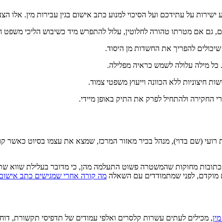
ירות על עתידכם ועל הסיכוי למנוע כתב אישום בגין עבירות מין. אלו הצע
ם, גם אם מטרתו טהורה לחלוטין, עלול להתפרש מיד כשיבוש הליכי משפט חמ
יכולים להפריך את החשדות מן היסוד.
 כל מילה עלולה לשמש כראיה מפלילה.
ת חיצוניות ללא הכוונה וייעוץ משפטי צמוד.
י החקירה ולהתחיל לפרק את התיק באופן מיידי.
 את רועי (שם בדוי), מנהל בכיר מאזור המרכז, שמצא את עצמו בסיוט כאשר 
 ותכתובות מחוקות שהמשטרה פשוט התעלמה מהן, כי מדובר בעלילת שווא שתוכ
ם מוקדם, לפני שמתמודדים עם השאלה
מה קורה אחרי שמגישים כתב אישום
ין
, מכילים לעתים עשרות קלסרים ואלפי עמודים של תדפיסי תקשורת, דוחות 