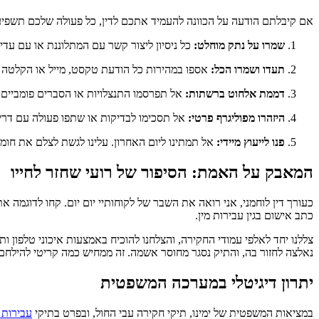
אם קיבלתם הודעה על הכוונה להעמיד אתכם לדין, כל פעולה שלכם תשפיע יש
שמרו על נתק מוחלט:
כל ניסיון ליצור קשר עם המתלוננת או עם עדי
תעדו ושמרו הכל:
אספו במהירות כל הודעת טקסט, מייל או הקלטה ש
דממת אלחוט ברשתות:
אל תפרסמו התנצלויות או הסברים פומביים.
היזהרו מפוליגרף פרטי:
אל תסכימו לבדיקות או שתפו פעולה עם דרישו
פנו לייעוץ מיידי:
אל תמתינו ליום האחרון. עלינו לגשת לצלם את חומר
המאבק על האמת: הסיפור של רועי שחזר לחייו
כעורך דין לוחמני, אני רואה את השבר של לקוחותיי יום יום. קחו לדוגמה
כתב אישום בגין עבירות מין.
צללנו יחד לאלפי עמודי החקירה, והצלחנו להוכיח באמצעות איכוני טלפון
נאלצה לחזור בה, והתיק נסגר מחוסר אשמה. זה ממחיש כמה קריטי להילח
יתרון דיגיטלי במערכה המשפטית
במציאות המשפטית של ימינו, תיקי חקירה עבי החול, ובפרט בתיקי
עבירות מ