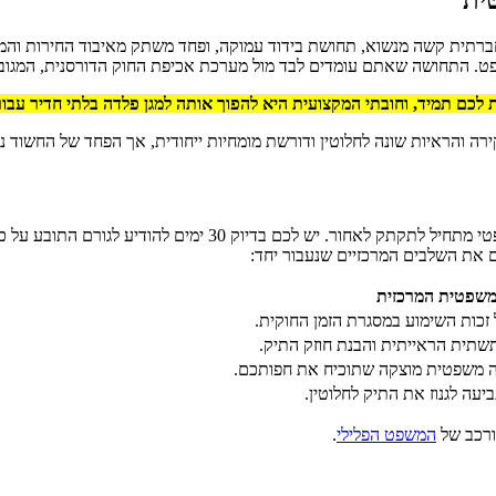
ברתית קשה מנשוא, תחושת בידוד עמוקה, ופחד משתק מאיבוד החירות והמ
. התחושה שאתם עומדים לבד מול מערכת אכיפת החוק הדורסנית, המגובה 
לכם תמיד, וחובתי המקצועית היא להפוך אותה למגן פלדה בלתי חדיר עבו
רה והראיות שונה לחלוטין ודורשת מומחיות ייחודית, אך הפחד של החשוד נות
מרגע קבלת "מכתב היידוע" מהמשטרה או מהפרקליטות, שעון החול המ
כם את השלבים המרכזיים שנעבור יחד:
שפטית המרכזית
זכות השימוע במסגרת הזמן החוקית.
תית הראייתית והבנת חוזק התיק.
ה משפטית מוצקה שתוכיח את חפותכם.
יעה לגנוז את התיק לחלוטין.
ורכב של
המשפט הפלילי
.