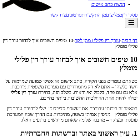
הגשת כתב אישום
פסקי דין
ממליצים
מן התקשורת
סרטונים
צרו קשר
דף הבית
›
עורך דין פלילי | מתן לקר
›
10 טיפים חשובים איך לבחור עורך דין
פלילי מומלץ
10 טיפים חשובים איך לבחור עורך דין פלילי
מומלץ
כשאתם עומדים בפני חקירה, כתב אישום או אפילו שמועה שמרמזת על
חשד כלשהו – אתם לא רק מתמודדים עם מערכת משפטית מורכבת,
אלא גם עם פחד, בלבול ואי-ודאות. בשלב הזה, בחירת
עורך דין פלילי
יכולה להיות אחת ההחלטות החשובות ביותר בחייכם.
במאמר זה ריכזתי עבורכם את
"עשרת הדיברות"
שלי לבחירת עורך דין
פלילי מומלץ – מניסיון אמיתי בשטח, מהיכרות עם הדרך שבה המערכת
פועלת, ובעיקר – מהבנה של מה שאתם מרגישים ברגעים האלו.
1. עיון ראשוני באתר וברשתות החברתיות