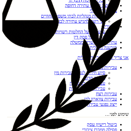
לכל הרשימה (
21
) ←
אני רוצה להגיש עתירה דחופה
צו הריסה מנהלי
עתירות מנהליות לבתי משפט מחוזיים
אני רוצה להגיש עתירה לבג"ץ
ערעורים
ערעורים על החלטות רשויות מקומיות
ערעור על פסק דין
עתירות נגד משרדי ממשלה
תובענה מנהלית
אני צריך סיוע בעבירה פלילית
עבירות מין
סיוע חירום לנפגעי עבירות מין
מעשה סדום
עבירות מין במשפחה
עבירות מין דיגיטליות
עבירות רצח
עבירות צווארון לבן
ייצוג נפגעי עבירה
שימוע לפני…
ביטול רישיון עסק
פסילה ממכרז ציבורי