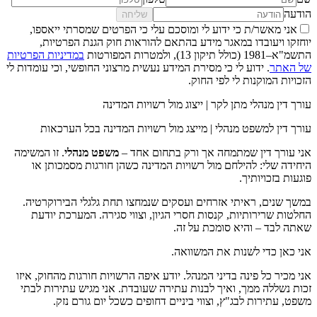
הודעה
שליחה
אני מאשר/ת כי ידוע לי ומוסכם עלי כי הפרטים שמסרתי ייאספו,
יוחזקו ויעובדו במאגר מידע בהתאם להוראות חוק הגנת הפרטיות,
התשמ"א–1981 (כולל תיקון 13), ולמטרות המפורטות
במדיניות הפרטיות
של האתר
. ידוע לי כי מסירת המידע נעשית מרצוני החופשי, וכי עומדות לי
הזכויות המוקנות לי לפי החוק.
עורך דין מנהלי מתן לקר | ייצוג מול רשויות המדינה
עורך דין למשפט מנהלי | מייצג מול רשויות המדינה בכל הערכאות
אני עורך דין שמתמחה אך ורק בתחום אחד –
משפט מנהלי
. זו המשימה
היחידה שלי: להילחם מול רשויות המדינה כשהן חורגות מסמכותן או
פוגעות בזכויותיך.
במשך שנים, ראיתי אזרחים ועסקים שנמחצו תחת גלגלי הבירוקרטיה.
החלטות שרירותיות, קנסות חסרי הגיון, וצווי סגירה. המערכת יודעת
שאתה לבד – והיא סומכת על זה.
אני כאן כדי לשנות את המשוואה.
אני מכיר כל פינה בדיני המנהל. יודע איפה הרשויות חורגות מהחוק, איזו
זכות נשללה ממך, ואיך לבנות עתירה שעובדת. אני מגיש עתירות לבתי
משפט, עתירות לבג"ץ, וצווי ביניים דחופים כשכל יום גורם נזק.