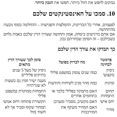
במקום לחפש את הזול ביותר, חפשו את
הנכון ביותר
.
10. סמכו על האינסטינקטים שלכם
לפעמים, אחרי כל הבדיקות, ההמלצות והפגישות – ההחלטה בסוף נובעת
מהתחושה.
אם אתם מרגישים ביטחון, אמון ותחושה שעורך הדין שלכם באמת נלחם
בשבילכם – זה הסימן שבחרתם נכון.
כך תבדקו את עורך הדין שלכם
פרמטר
סימן לכך שעורך הדין
מה לבדוק בפועל
לבחינה
מתאים
ניסיון
ניסיון של מעל 5 שנים
כמה שנים עוסק במשפט פלילי
מקצועי
בתיקים פליליים
מענה ישיר וזמין גם בשעות
זמינות
כמה מהר מגיב לשיחות והודעות
לא שגרתיות
תחום
האם מתמקד בפלילי בלבד או
התמחות ממוקדת במשפט
התמחות
בתחומים אחרים
פלילי
יחס אישי
האם מקשיב, מסביר ומעדכן
תקשורת פתוחה ויחס אנושי
האם המחיר משקף את
תמחור שקוף וסביר אך לא
מחיר
המורכבות
חשוד בזול