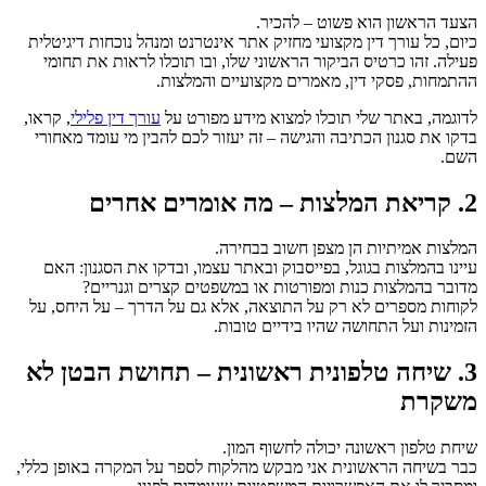
הצעד הראשון הוא פשוט – להכיר.
כיום, כל עורך דין מקצועי מחזיק אתר אינטרנט ומנהל נוכחות דיגיטלית
פעילה. זהו כרטיס הביקור הראשוני שלו, ובו תוכלו לראות את תחומי
ההתמחות, פסקי דין, מאמרים מקצועיים והמלצות.
לדוגמה, באתר שלי תוכלו למצוא מידע מפורט על
עורך דין פלילי
, קראו,
בדקו את סגנון הכתיבה והגישה – זה יעזור לכם להבין מי עומד מאחורי
השם.
2. קריאת המלצות – מה אומרים אחרים
המלצות אמיתיות הן מצפן חשוב בבחירה.
עיינו בהמלצות בגוגל, בפייסבוק ובאתר עצמו, ובדקו את הסגנון: האם
מדובר בהמלצות כנות ומפורטות או במשפטים קצרים וגנריים?
לקוחות מספרים לא רק על התוצאה, אלא גם על הדרך – על היחס, על
הזמינות ועל התחושה שהיו בידיים טובות.
3. שיחה טלפונית ראשונית – תחושת הבטן לא
משקרת
שיחת טלפון ראשונה יכולה לחשוף המון.
כבר בשיחה הראשונית אני מבקש מהלקוח לספר על המקרה באופן כללי,