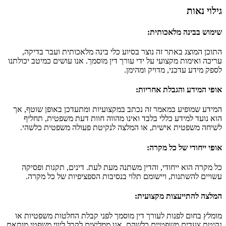
גילוי נאות
שימוש בבינה מלאכותית
:
התוכן המוצג באתר זה נוצר בסיוע כלי בינה מלאכותית ועבר בדיקה,
עריכה ואימות מקצועי על ידי עורך דין מוסמך. אנו עושים כמיטב יכולתנו
לספק מידע עדכני, מדויק ומהימן.
אופי המידע והגבלת אחריות
:
המידע שמופיע במאמר זה נכתב במקצועיות ומתעדכן באופן שוטף, אך
הוא נועד למידע כללי בלבד ואינו מהווה חוות דעת משפטית, תחליף
לשיחה משפטית אישית, או המלצה לנקיטת פעולה משפטית כלשהי.
אופי ייחודי של כל מקרה
:
כל מקרה הוא ייחודי, והדין משתנה מעת לעת. דינים, תקנות ופסיקה
עשויים להשתנות, ויישומם תלוי בנסיבות הספציפיות של כל מקרה.
המלצה להתייעצות מקצועית
:
מומלץ בחום לפנות לעורך דין מוסמך לפני קבלת החלטות משפטיות או
נקיטת צעדים משפטיים כלשהם. אנו ממליצים לקבל ליווי משפטי מותאם