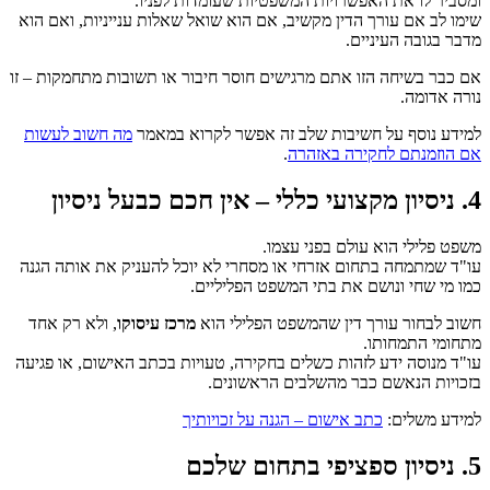
ומסביר לו את האפשרויות המשפטיות שעומדות לפניו.
שימו לב אם עורך הדין מקשיב, אם הוא שואל שאלות ענייניות, ואם הוא
מדבר בגובה העיניים.
אם כבר בשיחה הזו אתם מרגישים חוסר חיבור או תשובות מתחמקות – זו
נורה אדומה.
למידע נוסף על חשיבות שלב זה אפשר לקרוא במאמר
מה חשוב לעשות
אם הוזמנתם לחקירה באזהרה
.
4. ניסיון מקצועי כללי – אין חכם כבעל ניסיון
משפט פלילי הוא עולם בפני עצמו.
עו"ד שמתמחה בתחום אזרחי או מסחרי לא יוכל להעניק את אותה הגנה
כמו מי שחי ונושם את בתי המשפט הפליליים.
חשוב לבחור עורך דין שהמשפט הפלילי הוא
מרכז עיסוקו
, ולא רק אחד
מתחומי התמחותו.
עו"ד מנוסה ידע לזהות כשלים בחקירה, טעויות בכתב האישום, או פגיעה
בזכויות הנאשם כבר מהשלבים הראשונים.
למידע משלים:
כתב אישום – הגנה על זכויותיך
5. ניסיון ספציפי בתחום שלכם