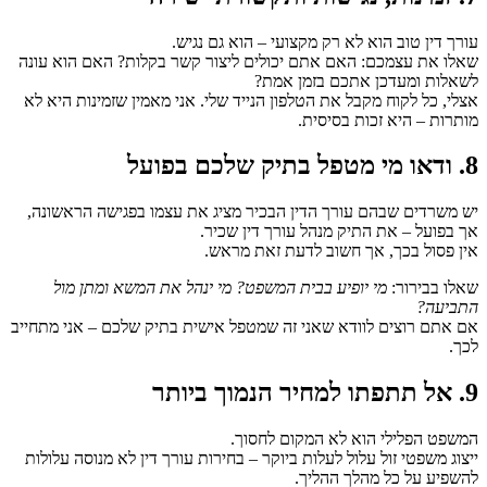
עורך דין טוב הוא לא רק מקצועי – הוא גם נגיש.
שאלו את עצמכם: האם אתם יכולים ליצור קשר בקלות? האם הוא עונה
לשאלות ומעדכן אתכם בזמן אמת?
אצלי, כל לקוח מקבל את הטלפון הנייד שלי. אני מאמין שזמינות היא לא
מותרות – היא זכות בסיסית.
8. ודאו מי מטפל בתיק שלכם בפועל
יש משרדים שבהם עורך הדין הבכיר מציג את עצמו בפגישה הראשונה,
אך בפועל – את התיק מנהל עורך דין שכיר.
אין פסול בכך, אך חשוב לדעת זאת מראש.
שאלו בבירור:
מי יופיע בבית המשפט? מי ינהל את המשא ומתן מול
התביעה?
אם אתם רוצים לוודא שאני זה שמטפל אישית בתיק שלכם – אני מתחייב
לכך.
9. אל תתפתו למחיר הנמוך ביותר
המשפט הפלילי הוא לא המקום לחסוך.
ייצוג משפטי זול עלול לעלות ביוקר – בחירות עורך דין לא מנוסה עלולות
להשפיע על כל מהלך ההליך.