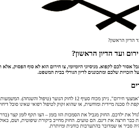
על הזכויות שלכם ומתכוננים לדיון הגורלי בבית המשפט.
כדי להילחם באויב, צריך להכיר אותו. צו חירום, המכונה בשפה המשפטית "אמצע
ת לו סכנה מיידית ומוחשית, או שהוא זקוק לטיפול רפואי שאינו סובל דיחוי.
כבר חרצה את דינם. הם טועים. החוק מחייב ביקורת שיפוטית, ושם, באול
יה סביר או שמדובר בהתערבות כוחנית ומיותרת.