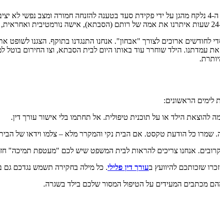
אני זוכר את המקרה של רותם (שם בדוי), אם חד-הורית מתל אביב. בנה בן ה-4 נלקח מהגן על ידי פקידת סעד
די לחודשים ארוכים לצורך "אבחון". אנחנו התנגדנו בתוקף. הצגנו לשופט 
את עמדתנו. הילד שוחרר עוד באותו היום לבית הסבתא, וצו החירום בוטל 
יותרת.
ת לימים הראשונים:
להוצאת הילד או על תוכנית טיפולית. אל תחתמו בלי אישור עורך דין.
ה. שמרו כל הודעת טקסט. אם הבית נקי והמקרר מלא – צלמו וידאו של הבית 
קרובים. אנחנו צריכים להראות לבית המשפט שיש לכם "מעטפת תמיכה" חז
רו שזכותכם להיוועץ ב
עורך דין פלילי
. כל מילה בחקירה תשמש נגדכם גם ב
הם מכתבים המעידים על הטיפול המסור שלכם בילד בשגרה.