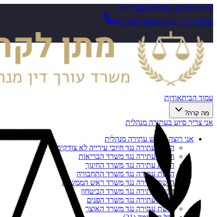
לשיחת חירום בפלילים ובעתירות
בהולות חייגו עכשיו
077-997-6892
עמוד הבית
אודות
מה קרה?
אני צריך סיוע בעתירה מנהלית
אני רוצה להגיש עתירה מנהלית
הגשת עתירה נגד חיובי עירייה לא צודקים
הגשת עתירה נגד משרד הבריאות
הגשת עתירה נגד משרד החינוך
הגשת עתירה נגד משרד התחבורה
הגשת עתירה נגד משרד ראש הממשלה
הגשת עתירה נגד משרד הביטחון
הגשת עתירה נגד משרד הפנים
הגשת עתירה נגד משרד האוצר