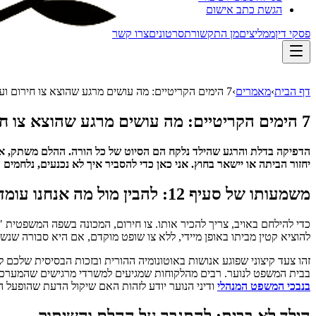
הגשת כתב אישום
פסקי דין
ממליצים
מן התקשורת
סרטונים
צרו קשר
דף הבית
›
מאמרים
›
7 הימים הקריטיים: מה עושים מרגע שהוצא צו חירום ועד הדיון הראשון?
7 הימים הקריטיים: מה עושים מרגע שהוצא צו חירום ועד הדיון הראשון?
יחזור הביתה או יישאר בחוץ. אני כאן כדי להסביר איך לא נכנעים, נלחמים 
משמעותו של סעיף 12: להבין מול מה אנחנו עומדים
להוציא קטין מביתו באופן מיידי, ללא צו שופט מוקדם, אם היא סבורה שנשקפ
בבית המשפט לנוער. רבים מהלקוחות שמגיעים למשרדי מרגישים שהמערכת 
בנבכי
המשפט המנהלי
ודיני הנוער יודע לזהות האם שיקול הדעת שהופעל ה
הילד לא בבית: להתגבר על ההלם והשיתוק