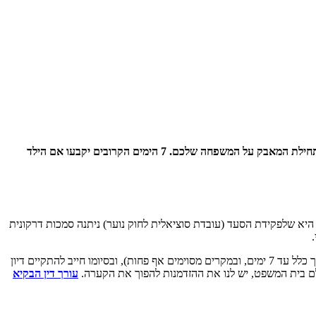
הדפיקה בדלת והרגע שהילד נלקח הם הסיוט של כל הורה. ההלם משתק, אבל אסור לכם לקפוא. מניסיוני היומיומי, צו חירום הוא לא סוף הפסוק, אלא תחילת המאבק על המשפחה שלכם. 7 הימים הקרובים יקבעו אם הילד
י חירום", ניתן מכוח סעיף 12 לחוק הנוער (טיפול והשגחה). המשמעות היא שלפקידת הסעד (עובדת סוציאלית לחוק נוער) ניתנה סמכות דרקונית
זהו צעד קיצוני שפוגע אנושות באוטונומיה ההורית ובזכות הבסיסית שלכם לגדל את ילדכם. החוק מגביל את הסמכות הזו בזמן – הצו תקף לזמן קצר (בדרך כלל עד 7 ימים, ובמקרים מסוימים אף פחות), ובסיומו חייב להתקיים דיון
ם בית המשפט, יש לנו את ההזדמנות להפוך את הקערה.
עורך דין הבקיא