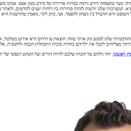
יקי נוער ומשפחה דורש ניתוח כמויות אדירות של מידע בזמן אפס. אנחנו 
יא. המערכות שלנו יודעות לזהות סתירות בין דוחות ישנים לחדשים, ולאתר 
מול השופט היא ההבדל בין ניצחון להפסד. אני, מתן לקר, מאמין שחדשנות ה
נויות שלנו למנוע נזק ארוך טווח. הוצאת צו חירום היא אירוע מטלטל, אך
יותר מצליחים לקבל את ילדיהם בחזרה בזכות התנהלות חכמה ולוחמנית. אל
וץ ראשוני
. יחד נילחם על הזכות שלכם להיות הורים ועל השקט הנפשי של יל