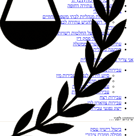
לכל הרשימה (
21
) ←
אני רוצה להגיש עתירה דחופה
צו הריסה מנהלי
עתירות מנהליות לבתי משפט מחוזיים
אני רוצה להגיש עתירה לבג"ץ
ערעורים
ערעורים על החלטות רשויות מקומיות
ערעור על פסק דין
עתירות נגד משרדי ממשלה
תובענה מנהלית
אני צריך סיוע בעבירה פלילית
עבירות מין
סיוע חירום לנפגעי עבירות מין
מעשה סדום
עבירות מין במשפחה
עבירות מין דיגיטליות
עבירות רצח
עבירות צווארון לבן
ייצוג נפגעי עבירה
שימוע לפני…
ביטול רישיון עסק
פסילה ממכרז ציבורי