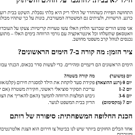
התחושה הפיזית כשהחדר של הילד ריק היא בלתי נסבלת. השקט בבית רועם, 
כרגע. הרשויות, ולעיתים גם המשטרה המעורבת, בונות על כך שתהיו מבולבל
אני פוגש הורים שברגעי הלחץ האלו עשו טעויות קריטיות: צעקו על העובדת
וואטסאפ שתשלחו וכל אינטראקציה עם גורמי הרווחה בימים האלו – מתועדת
נכנסים לנוהל קרב משפטי מחושב.
ציר הזמן: מה קורה ב-7 הימים הראשונים?
הימים הראשונים הם דינמיים ומהירים. כדי לעשות סדר בכאוס, הכנתי עב
יום (משוער)
מה קורה בשטח?
יום 0 (רגע ההוצאה)
פקידת סעד לוקחת את הילד למסגרת חירום (קלט/אומנ
יום 1-2
עריכת תסקיר סוציאלי ראשוני, חקירת משטרה (אם יש
יום 3-6
גיבוש המלצות הרווחה להמשך (האם להאריך את הצו?
יום 7 (מקסימום)
הדיון בבית המשפט לנוער.
הכנת החלופה המשפחתית: סיפורה של רותם
אחד הכלים החזקים ביותר שיש לנו בביטול צו חירום הוא הצגת אלטרנטיבה
ומנוכרות.