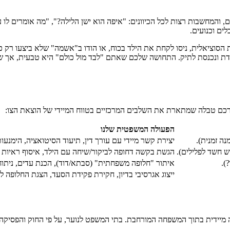
והמחשבות רצות לכל הכיוונים: "איפה הוא ישן הלילה?", "מה אומרים לו על
ים וכנועים.
 הסוציאלית, ניסו לקחת את הילד בכוח, או הודו ב"אשמה" שלא ביצעו רק כ
 ונכנסת לתיק. התחושה שלכם שאתם "לבד מול כולם" היא טבעית, אך שגויה.
ורכם טבלה שמתארת את השלבים המרכזיים בטווח המיידי של הוצאת הצו:
הפעולה המשפטית שלנו
ה זמנית).
יצירת קשר מיידי עם עורך דין, תיעוד הסיטואציה, הימנעות
 חשד לפלילים).
הגשת בקשה דחופה לביקור/שיחה עם הילד, איסוף ראיות ס
).
איתור "חלופה משפחתית" (סבתא/דוד), הכנת עדים, ניתוח
ייצוג אגרסיבי בדיון, חקירת פקידת הסעד, הצגת החלופה ל
 מיידית בתוך המשפחה המורחבת. בתי המשפט לנוער, על פי החוק והפסיקה,