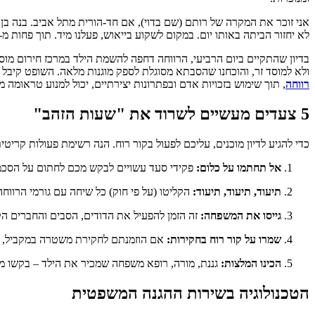
לא יחזור הביתה באותו יום. במקום לשקוע בייאוש, פעלנו מיד. תוך פחות מ-24 שעות איתרנו את אמה של רותם (הסבתא), אישה נורמטיבית ואחראית, והכנו אותה לקחת אחריות.
בדיון שהתקיים ביום הרביעי, הרווחה דחפה להשמת הילד במרכז חירום מוס
ולא למוסד זר, והוכחנו שהסבתא מסוגלת לספק מוגנות מלאה. השופט קיבל 
רווחה
, תוך שימוש בזכויות אדם ובפתרונות יצירתיים, יכול למנוע טראומה מ
5 צעדים מעשיים לשרוד את "שעות הזהב"
כדי להגיע לדיון מוכנים, עליכם לפעול בקור רוח. הנה רשימת פעולות קריטי
אל תחתמו על כלום:
פקידי סעד עשויים לבקש מכם לחתום על הסכמה 
תיעוד, תיעוד, תיעוד:
הקליטו (על פי חוק) כל שיחה עם גורמי הרווח
גייסו את המשפחה:
זה הזמן להפעיל את הדודים, הסבים והחברים ה
שמרו על קור רוח בחקירות:
אם הוזמנתם לחקירת משטרה במקביל, זכ
הכינו המלצות:
גננת, מורה, רופא משפחה שמכיר את הילד – בקשו מ
הטכנולוגיה בשירות ההגנה המשפטית