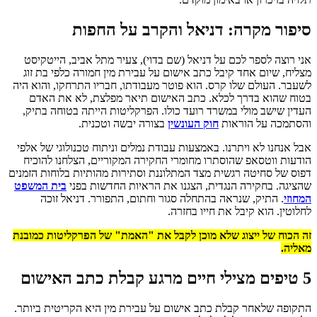
סיפור מקרה: דניאל והקרב על החפות
אני רוצה לספר לכם על דניאל (שם בדוי), צעיר מתל אביב, הייטקיסט
מצליח, שיום אחד קיבל כתב אישום על עבירת מין חמורה כלפי בת זוג
לשעבר. העולם שלו קרס. הוא פוטר מעבודתו, חבריו התרחקו, והוא היה
בטוח שהוא בדרך לכלא. כתב האישום תיאר מפלצת, לא את האדם
העדין שישב מולי במשרד רועד כולו. הפרקליטות הייתה בטוחה בתיק,
והסתמכה על הוראות
חוק העונשין
בצורה יבשה וטכנית.
אבל אנחנו לא ויתרנו. באמצעות עבודת נמלים וניתוח טכנולוגי של אלפי
הודעות ווטסאפ שהוסתרו מחומרי החקירה המקוריים, הצלחנו להוכיח
דפוס של סחיטה רגשית מצד המתלוננת וסתירות מהותיות בלוחות הזמנים
שהציגה. בחקירה הנגדית, הצגנו את הראיות החדשות בפני
בית המשפט
המחוזי
. התיק, שנראה בהתחלה סגור וחתום, התפורר. דניאל זוכה
לחלוטין. הוא קיבל את חייו בחזרה.
זה הכוח של ייצוג שלא מוכן לקבל את "האמת" של הפרקליטות כמובנת
מאליה.
5 טיפים מצילי חיים מרגע קבלת כתב האישום
התקופה שלאחר קבלת כתב אישום על עבירת מין היא הקריטית ביותר.