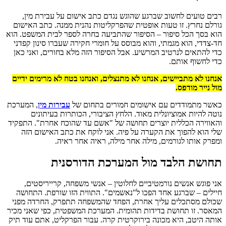
רבים טועים לחשוב שברגע שהוגש נגדם כתב אישום על עבירת מין,
גורלם נחרץ. זו טעות אופטית שהפרקליטות נהנית ממנה. כתב האישום
הוא בסך הכל סיפור – הסיפור שהתביעה בחרה לספר לבית המשפט. הוא
חד-צדדי, הוא מגמתי, והוא מבוסס על חומרי חקירה שעברו סינון קפדני
כדי להתאים לנרטיב המרשיע. אבל הסיפור הזה מלא בחורים, ואני כאן
כדי לחשוף אותם.
אנחנו לא מתביישים, אנחנו לא מתנצלים, ואנחנו בטח לא מרימים ידיים
מול נייר מודפס.
כאשר מתמודדים עם אישומים חמורים בתחום של
עבירות מין
, המערכת
נוטה להיות אמוציונלית מאוד. הלחץ הציבורי, הכותרות בעיתונים
והאווירה הכללית יוצרים תחושה של "אשם עד שהוכח אחרת". התפקיד
שלי הוא להפוך את הקערה על פיה. אני לוקח את כתב האישום הזה
ומפרק אותו לגורמים, מילה אחר מילה, ראיה אחר ראיה.
תחושת הלבד מול המערכת הדורסנית
אני פוגש אנשים נורמטיביים לחלוטין – אנשי משפחה, קרייריסטים,
חיילים – שברגע אחד הפכו ל"נאשמים". התווית הזו שורפת. התחושה
שכולם מסתכלים עליך אחרת, הפחד שהמשפחה תתפרק, החרדה מפני
המאסר. זו תחושת בדידות תהומית. המערכת המשפטית, כפי שאני מכיר
אותה היטב, היא מכונה בירוקרטית קרה. עבור הפרקליט, אתם עוד תיק