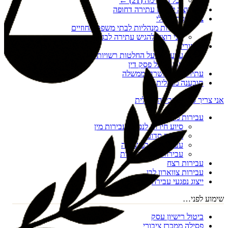
לכל הרשימה (
21
) ←
אני רוצה להגיש עתירה דחופה
צו הריסה מנהלי
עתירות מנהליות לבתי משפט מחוזיים
אני רוצה להגיש עתירה לבג"ץ
ערעורים
ערעורים על החלטות רשויות מקומיות
ערעור על פסק דין
עתירות נגד משרדי ממשלה
תובענה מנהלית
אני צריך סיוע בעבירה פלילית
עבירות מין
סיוע חירום לנפגעי עבירות מין
מעשה סדום
עבירות מין במשפחה
עבירות מין דיגיטליות
עבירות רצח
עבירות צווארון לבן
ייצוג נפגעי עבירה
שימוע לפני…
ביטול רישיון עסק
פסילה ממכרז ציבורי