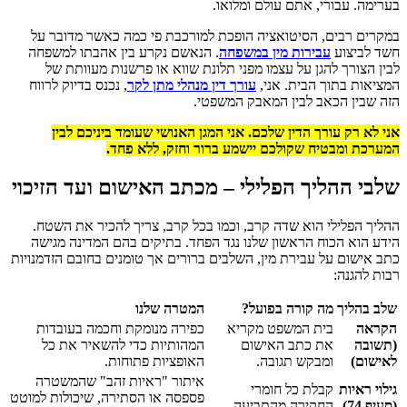
בערימה. עבורי, אתם עולם ומלואו.
במקרים רבים, הסיטואציה הופכת למורכבת פי כמה כאשר מדובר על
חשד לביצוע
עבירות מין במשפחה
. הנאשם נקרע בין אהבתו למשפחה
לבין הצורך להגן על עצמו מפני תלונת שווא או פרשנות מעוותת של
המציאות בתוך הבית. אני,
עורך דין מנהלי מתן לקר
, נכנס בדיוק לרווח
הזה שבין הכאב לבין המאבק המשפטי.
אני לא רק עורך הדין שלכם. אני המגן האנושי שעומד ביניכם לבין
המערכת ומבטיח שקולכם יישמע ברור וחזק, ללא פחד.
שלבי ההליך הפלילי – מכתב האישום ועד הזיכוי
ההליך הפלילי הוא שדה קרב, וכמו בכל קרב, צריך להכיר את השטח.
הידע הוא הכוח הראשון שלנו נגד הפחד. בתיקים בהם המדינה מגישה
כתב אישום על עבירת מין, השלבים ברורים אך טומנים בחובם הזדמנויות
רבות להגנה:
שלב בהליך
מה קורה בפועל?
המטרה שלנו
הקראה
בית המשפט מקריא
כפירה מנומקת וחכמה בעובדות
(תשובה
את כתב האישום
המהותיות כדי להשאיר את כל
לאישום)
ומבקש תגובה.
האופציות פתוחות.
איתור "ראיות זהב" שהמשטרה
גילוי ראיות
קבלת כל חומרי
פספסה או הסתירה, שיכולות למוטט
(סעיף 74)
החקירה מהתביעה.