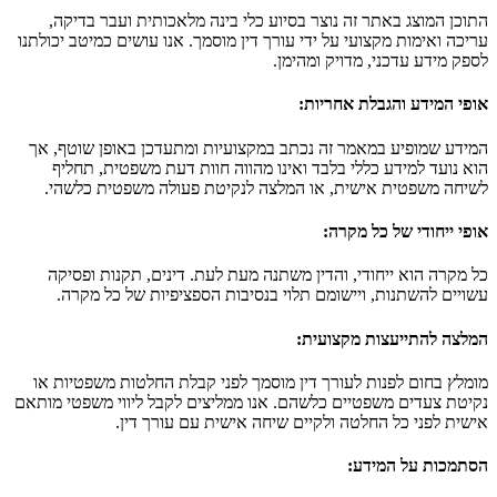
התוכן המוצג באתר זה נוצר בסיוע כלי בינה מלאכותית ועבר בדיקה,
עריכה ואימות מקצועי על ידי עורך דין מוסמך. אנו עושים כמיטב יכולתנו
לספק מידע עדכני, מדויק ומהימן.
אופי המידע והגבלת אחריות
:
המידע שמופיע במאמר זה נכתב במקצועיות ומתעדכן באופן שוטף, אך
הוא נועד למידע כללי בלבד ואינו מהווה חוות דעת משפטית, תחליף
לשיחה משפטית אישית, או המלצה לנקיטת פעולה משפטית כלשהי.
אופי ייחודי של כל מקרה
:
כל מקרה הוא ייחודי, והדין משתנה מעת לעת. דינים, תקנות ופסיקה
עשויים להשתנות, ויישומם תלוי בנסיבות הספציפיות של כל מקרה.
המלצה להתייעצות מקצועית
:
מומלץ בחום לפנות לעורך דין מוסמך לפני קבלת החלטות משפטיות או
נקיטת צעדים משפטיים כלשהם. אנו ממליצים לקבל ליווי משפטי מותאם
אישית לפני כל החלטה ולקיים שיחה אישית עם עורך דין.
הסתמכות על המידע
: