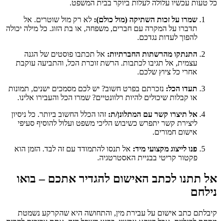
כל טעות עכשיו עלולה לעלות ביוקר בבית המשפט.
שמרו על זכות השתיקה (מול כולם):
לא רק מול שוטרים. אל
תדברו על המקרה עם חברים, משפחה, או בת הזוג. כל מילה יכולה
להפוך לעדות נגדכם.
התנתקו מהרשתות החברתיות:
אל תכתבו פוסטים של הגנה
עצמית, אל תגיבו לכתבות. הרשת זוכרת הכל, והתביעה עוקבת
אחרי כל ציוץ שלכם.
תעדו הכל:
נזכרתם בפרט חשוב? יש לכם מסמכים ישנים, תמונות
או קבלות שיכולים להיות רלוונטיים? שמרו הכל והעבירו אלינו.
אל תיצרו קשר עם המתלונן/ת:
זהו הכלל החשוב ביותר. כל ניסיון
ליצירת קשר יתפרש כשיבוש הליכי משפט ועלול להוסיף סעיפי
אישום חמורים.
פנו לייצוג מקצועי מיד:
אל תנסו להתמודד עם זה לבד. הזמן הוא
פקטור קריטי בבניית האסטרטגיה.
אל תתנו לכתב האישום להגדיר אתכם – בואו
נילחם
קיבלתם כתב אישום על עבירת מין, והתחושה היא שהקרקע נשמטת