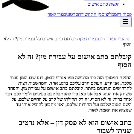
הגשת כתב אישום
פסקי דין
ממליצים
מן התקשורת
סרטונים
צרו קשר
דף הבית
›
עורך דין עבירות מין
›
קיבלתם כתב אישום על עבירת מין? זה לא
הסוף
קיבלתם כתב אישום על עבירת מין? זה לא
הסוף
החזקת המסמך הזה ביד מרגישה כמו אגרוף בבטן, רגע שבו הזמן עוצר
מלכת. אני יודע, העולם חרב עליכם ברגע אחד, והמחשבות רצות
לתרחישים הגרועים ביותר. קיבלתם כתב אישום על עבירת מין, והפחד
משתק את הגוף. אבל אני כאן כדי להסתכל לכם בעיניים ולומר לכם דבר
אחד ברור: זה לא הסוף. זה רק תחילתו של קרב על החיים שלכם, על
השם הטוב שלכם ועל החירות שלכם, ואני מתכוון להוביל אותו עד
שנוציא את האמת לאור.
כתב אישום הוא לא פסק דין – אלא נרטיב
שניתן לשבור