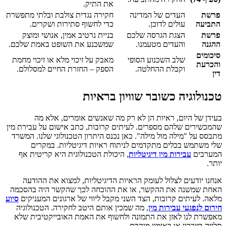
את התיק.
פרשת
העדים של המדינה
חקירה נגדית צולבת ובלתי מתפשרת
התביעה
עולים לדוכן.
כדי לחשוף סתירות ושקרים.
פרשת
הצגת הגרסה שלכם
בניית נרטיב אמין, אנושי ומוצק
ההגנה
והעדים מטעמנו.
שמשכנע את השופט באמת שלכם.
סיכומים
שלב השכנוע הסופי
מאבק על זיכוי מלא או זיכוי מחמת
והכרעת
וקבלת ההחלטה.
הספק – החזרת החיים למסלולם.
דין
טכנולוגיה כשובר שוויון בראיות
בעידן של היום, ראיות הן לא רק מה שאנשים אומרים, אלא מה
שהמכשירים שלהם מספרים. לעיתים קרובות, כתב אישום על עבירת מין
מתבסס על "מילה מול מילה". כאן נכנס היתרון הטכנולוגי שלנו. המשרד
שלי משתמש בכלים מתקדמים לניתוח ראיות דיגיטליות. במקרים
המערבים
עבירות מין דיגיטליות
, היכולת הטכנולוגית היא קריטית אף
יותר.
אנחנו יודעים לצלול לעומק הראיות הדיגיטליות, למצוא את ההודעה
האחת שמשנה את ההקשר, או את ההוכחה לכך שהקשר היה בהסכמה
מלאה. לעיתים קרובות, הצד השני מקבל ליווי של ארגונים המעניקים
סיוע
חירום לנפגעי עבירות מין
, מה שמכין אותם היטב לחקירה. הטכנולוגיה
מאפשרת לנו לאזן את התמונה ולחשוף את האמת האובייקטיבית שלא
תלויה בזיכרון או באימון מוקדם.