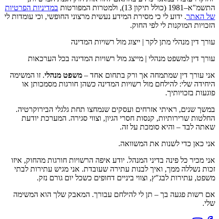
התשמ"א–1981 (כולל תיקון 13), ולמטרות המפורטות
במדיניות הפרטיות
של האתר
. ידוע לי כי מסירת המידע נעשית מרצוני החופשי, וכי עומדות לי
הזכויות המוקנות לי לפי החוק.
עורך דין מנהלי מתן לקר | ייצוג מול רשויות המדינה
עורך דין למשפט מנהלי | מייצג מול רשויות המדינה בכל הערכאות
אני עורך דין שמתמחה אך ורק בתחום אחד –
משפט מנהלי
. זו המשימה
היחידה שלי: להילחם מול רשויות המדינה כשהן חורגות מסמכותן או
פוגעות בזכויותיך.
במשך שנים, ראיתי אזרחים ועסקים שנמחצו תחת גלגלי הבירוקרטיה.
החלטות שרירותיות, קנסות חסרי הגיון, וצווי סגירה. המערכת יודעת
שאתה לבד – והיא סומכת על זה.
אני כאן כדי לשנות את המשוואה.
אני מכיר כל פינה בדיני המנהל. יודע איפה הרשויות חורגות מהחוק, איזו
זכות נשללה ממך, ואיך לבנות עתירה שעובדת. אני מגיש עתירות לבתי
משפט, עתירות לבג"ץ, וצווי ביניים דחופים כשכל יום גורם נזק.
אם רשות פגעה בך – תן לי להילחם עבורך. המאבק שלך הוא המשימה
שלי.