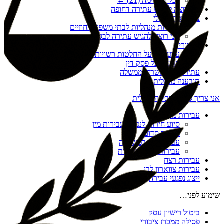
לכל הרשימה (
21
) ←
אני רוצה להגיש עתירה דחופה
צו הריסה מנהלי
עתירות מנהליות לבתי משפט מחוזיים
אני רוצה להגיש עתירה לבג"ץ
ערעורים
ערעורים על החלטות רשויות מקומיות
ערעור על פסק דין
עתירות נגד משרדי ממשלה
תובענה מנהלית
אני צריך סיוע בעבירה פלילית
עבירות מין
סיוע חירום לנפגעי עבירות מין
מעשה סדום
עבירות מין במשפחה
עבירות מין דיגיטליות
עבירות רצח
עבירות צווארון לבן
ייצוג נפגעי עבירה
שימוע לפני…
ביטול רישיון עסק
פסילה ממכרז ציבורי