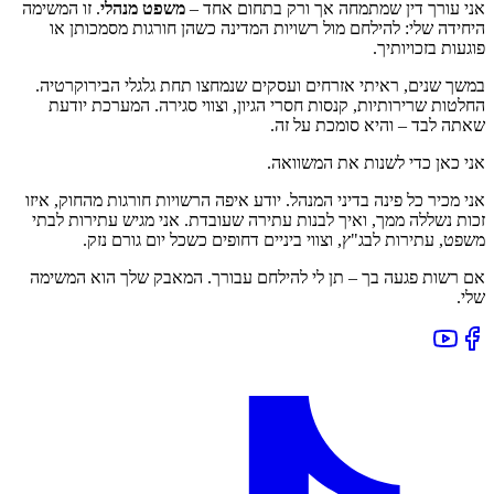
אני עורך דין שמתמחה אך ורק בתחום אחד –
משפט מנהלי
. זו המשימה
היחידה שלי: להילחם מול רשויות המדינה כשהן חורגות מסמכותן או
פוגעות בזכויותיך.
במשך שנים, ראיתי אזרחים ועסקים שנמחצו תחת גלגלי הבירוקרטיה.
החלטות שרירותיות, קנסות חסרי הגיון, וצווי סגירה. המערכת יודעת
שאתה לבד – והיא סומכת על זה.
אני כאן כדי לשנות את המשוואה.
אני מכיר כל פינה בדיני המנהל. יודע איפה הרשויות חורגות מהחוק, איזו
זכות נשללה ממך, ואיך לבנות עתירה שעובדת. אני מגיש עתירות לבתי
משפט, עתירות לבג"ץ, וצווי ביניים דחופים כשכל יום גורם נזק.
אם רשות פגעה בך – תן לי להילחם עבורך. המאבק שלך הוא המשימה
שלי.