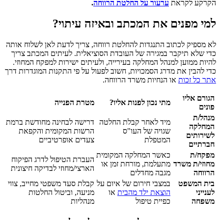
הקרקע לקראת
ערעור על החלטת הרווחה
.
למי מפנים את המכתב ובאיזה עיתוי?
לא מספיק לכתוב התנגדות להחלטת רווחה, צריך לדעת לאן לשלוח אותה
כדי שלא תיקבר במגירה של העובדת הסוציאלית. לעיתים המכתב צריך
להיות ממוען למנהל המחלקה בעירייה, ולעיתים ישירות למפקח המחוזי.
כדי להבין את מדרג הסמכויות, חשוב לפעול על פי התקנות המוגדרות דרך
אתר כל זכות
או הנחיות משרד הרווחה.
הגורם אליו
מתי נכון לפנות אליו?
מטרת הפנייה
פונים
מנהל/ת
מיד לאחר קבלת החלטה
דרישה לבחינה מחודשת ברמת
המחלקה
שגויה של העו"ס
הרשות המקומית והקפאת
לשירותים
המטפלת
צעדים אופרטיביים
חברתיים
מפקח/ת
כאשר המחלקה המקומית
העברת הטיפול לדרג הפיקוח
מחוזי/ת משרד
מתעלמת, מורחת זמן או
הארצי/מחוזי לבדיקה חיצונית
הרווחה
מגבה מחדלים
בית המשפט
במצבי חירום של איום על
קבלת סעד משפטי מחייב, צווי
לענייני
הוצאת ילד מהבית
או
מניעה, וביטול החלטות
משפחה
כפיית טיפול
מנהליות