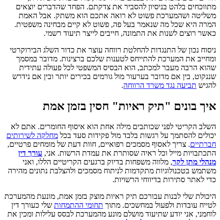
מתווכחים בלהט בניסיון להסביר את צדקתם. הפחד שהדברים יוצאים
משליטה ושהמערכת פשוט לא רואה אתכם הוא משתק. אבל האמת
המרה היא שכל מה שנאמר בעל פה, פשוט לא קיים מבחינה משפטית.
כאשר רוצים לשנות את התמונה, חייבים לייצר תיעוד רשמי.
ניסוח נכון של התנגדות להחלטת רווחה עוצר את כדור השלג הבירוקרטי
ומחייב את המערכת להתייחס לטענות שלכם ברצינות. מדובר במסמך
שהוא הרבה מעבר למכתב, הוא הבסיס המשפטי לכל פעולה עתידית
שננקוט, בין אם מדובר בערעור מול גורמים בכירים יותר ובין אם נידרש
להגיש
תביעה נגד משרד הרווחה
.
איך בונים "תיק ראיות" חסין בזמן אמת
השלב הקריטי לפני שכותבים מילה אחת הוא איסוף החומרים. אתם לא
יכולים להסתמך על רגשות בלבד מול פקידות סעד בכל
מחלקה לשירותים
חברתיים
. צריך לאסוף מסמכים רפואיים, חוות דעת של מומחים פרטיים,
התכתבויות מייל וכל ראיה שסותרת את עמדת הרשות. אני,
עורך דין
מנהלי מתן לקר
, מלווה משפחות בדיוק ברגעים הקריטיים הללו, ואני
משתמש בטכנולוגיות מתקדמות לניתוח מסמכים ולהצלבת נתונים מהירה
כדי לאתר סתירות בדיווחי הרשויות.
היכולת שלי לבנות עבורכם תיק ראיות מוצק בזמן אמת, מונעת מהמערכת
לטייח עובדות ולפעול במחשכים. מתוך
תחומי ההתמחות
שלי כעורך דין
לוחמני, אני יודע שתיעוד מושלם מונע מהמערכת לבסס עלילות ומכין את