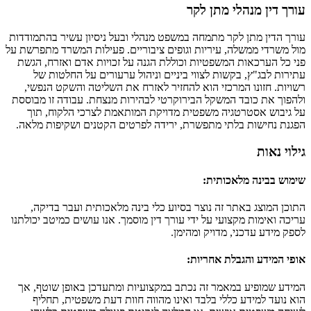
עורך דין מנהלי מתן לקר
עורך הדין מתן לקר מתמחה במשפט מנהלי ובעל ניסיון עשיר בהתמודדות
מול משרדי ממשלה, עיריות וגופים ציבוריים. פעילות המשרד מתפרשת על
פני כל הערכאות המשפטיות וכוללת הגנה על זכויות אדם ואזרח, הגשת
עתירות לבג"ץ, בקשות לצווי ביניים וניהול ערעורים על החלטות של
רשויות. חזונו המרכזי הוא להחזיר לאזרח את השליטה והשקט הנפשי,
ולהפוך את כובד המשקל הבירוקרטי לבהירות מנצחת. עבודה זו מבוססת
על גיבוש אסטרטגיה משפטית מדויקת המותאמת לצרכי הלקוח, תוך
הפגנת נחישות בלתי מתפשרת, ירידה לפרטים הקטנים ושקיפות מלאה.
גילוי נאות
שימוש בבינה מלאכותית
:
התוכן המוצג באתר זה נוצר בסיוע כלי בינה מלאכותית ועבר בדיקה,
עריכה ואימות מקצועי על ידי עורך דין מוסמך. אנו עושים כמיטב יכולתנו
לספק מידע עדכני, מדויק ומהימן.
אופי המידע והגבלת אחריות
:
המידע שמופיע במאמר זה נכתב במקצועיות ומתעדכן באופן שוטף, אך
הוא נועד למידע כללי בלבד ואינו מהווה חוות דעת משפטית, תחליף