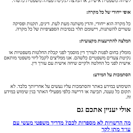
לשיחה משפטית אישית, או המלצה לנקיטת פעולה משפטית כלשהי.
אופי ייחודי של כל מקרה
:
כל מקרה הוא ייחודי, והדין משתנה מעת לעת. דינים, תקנות ופסיקה
עשויים להשתנות, ויישומם תלוי בנסיבות הספציפיות של כל מקרה.
המלצה להתייעצות מקצועית
:
מומלץ בחום לפנות לעורך דין מוסמך לפני קבלת החלטות משפטיות או
נקיטת צעדים משפטיים כלשהם. אנו ממליצים לקבל ליווי משפטי מותאם
אישית לפני כל החלטה ולקיים שיחה אישית עם עורך דין.
הסתמכות על המידע
:
השימוש במידע באתר והסתמכות עליו נעשים על אחריותך בלבד. לא
תקום כל טענה, תביעה או דרישה כלפי מפעילי האתר בגין שימוש במידע
זה.
אולי יעניין אתכם גם
מה הרשויות לא מספרות לכם? מדריך משפטי מעשי עם
עו״ד מתן לקר