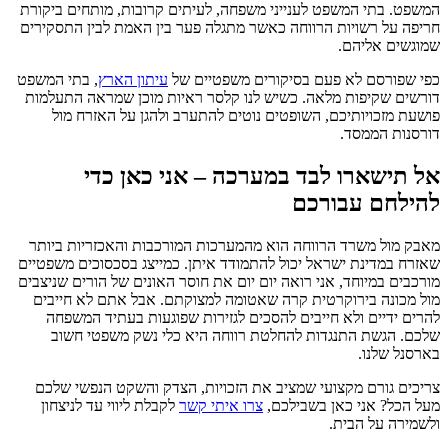
המשפט. בתי המשפט לענייני משפחה, לעיתים קרובות, מותחים ביקורת
חריפה על רשויות הרווחה כאשר מתגלה פער בין האמת לבין התסקירים
שמוגשים אליהם.
כפי שפורסם לא פעם בסיקורים משפטיים של
עיתון הארץ
, בתי המשפט
דורשים שקיפות מלאה. כשיש לנו קלסר ראיות מוכן שמראה התעלמות
פושעת מזכויותיכם, השופטים נוטים להתערב ולהגן על האזרח מול
דורסנות הממסד.
אל תישארו לבד במערכה – אני כאן כדי
להילחם עבורכם
מאבק מול משרד הרווחה הוא מהמערכות המורכבות והאכזריות ביותר
שאזרח במדינת ישראל יכול להתמודד איתן. כמייצג בסכסוכים משפטיים
מורכבים במיוחד, אני רואה יום יום את חוסר האונים של הורים שניצבים
מול מכונה בירוקרטית קרה שאטומה למצוקתם. אבל אתם לא חייבים
להרים ידיים ולא חייבים להסכים לגזירות שפוגעות בעתיד המשפחה
שלכם. הגשת התנגדות להחלטת רווחה היא כלי נשק משפטי חשוב
בארסנל שלנו.
צריכים גורם מקצועי שמציב את הזכויות, הצדק והשקט הנפשי שלכם
מעל הכל? אני כאן בשבילכם,
צרו איתי קשר
לקבלת ליווי עד לניצחון
ולשמירה על הבית.