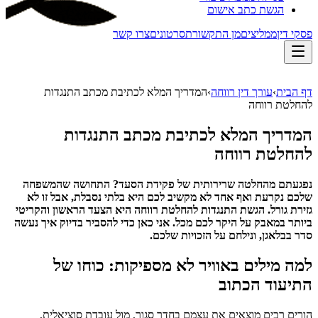
הגשת כתב אישום
פסקי דין
ממליצים
מן התקשורת
סרטונים
צרו קשר
דף הבית
›
עורך דין רווחה
›
המדריך המלא לכתיבת מכתב התנגדות
להחלטת רווחה
המדריך המלא לכתיבת מכתב התנגדות
להחלטת רווחה
נפגעתם מהחלטה שרירותית של פקידת הסעד? התחושה שהמשפחה
שלכם נקרעת ואף אחד לא מקשיב לכם היא בלתי נסבלת, אבל זו לא
גזירת גורל. הגשת התנגדות להחלטת רווחה היא הצעד הראשון והקריטי
ביותר במאבק על היקר לכם מכל. אני כאן כדי להסביר בדיוק איך נעשה
סדר בבלאגן, ונילחם על הזכויות שלכם.
למה מילים באוויר לא מספיקות: כוחו של
התיעוד הכתוב
הורים רבים מוצאים את עצמם בחדר סגור, מול עובדת סוציאלית,