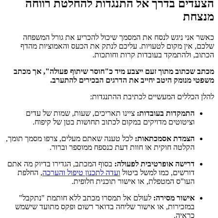
הצעדים בדרך אל התנגדות להחלטת רווחה
מנצחת
כאשר אני ניגש לנסח את המסמך שיכול להכריע את גורל המשפחה
שלכם, אין מקום לטעויות. עליכם לנתק את הכעס והאמוציות מהדף
הכתוב, ולהתמקד בעובדות קרות וחותכות.
מכתב שכתוב מתוך זעם ייצבע מיד כ"חוסר שיתוף פעולה", אך מכתב
משפטי מנומק היטב יחייב את הדרגים הבכירים להתערב.
להלן הכללים המעשיים לכתיבת ההתנגדות:
התמקדות בעובדות:
ציינו תאריכים, שעות, שמות של עדים
וציטוטים מדויקים במקום לכתוב תחושות בטן של קיפוח.
הצמדת אסמכתאות:
לכל טענה שאתם מעלים, צרפו מסמך תומך,
הקלטה חוקית או חוות דעת כנספח ממוספר וברור.
דרישה אופרטיבית לפעולה:
בסוף המכתב, הגדירו בדיוק מה אתם
דורשים, כמו למשל ביטול
ועדה לתכנון טיפול והערכה
, החלפת
העו"ס המטפלת, או אישור תוכנית חלופית.
אישור מסירה:
לעולם אל תמסרו מכתב ללא חותמת "נתקבל"
במזכירות, או אישור שליחה בדואר רשום ופקס מתועד שישמש
כראיה.