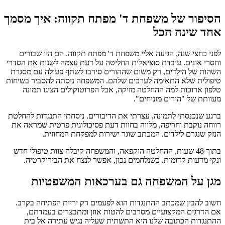
הסיפור של משפחת ד' מפתח תקווה: איך מסמך
אחד שינה הכל
לפני כחצי שנה, הגיעה אליי משפחת ד' מפתח תקווה. הם היו שבורים
וחסרי אונים. עובדת סוציאלית החליטה על דעת עצמה לשנות את הסדרי
השהות של הילדים, רק משום שההורים סירבו לשתף פעולה עם מסגרת
טיפולית שלא התאימה לערכים שלהם. המשפחה ניסתה להסביר בשיחות
טלפון ארוכות למה ההחלטה מזיקה, אבל הפרוטוקולים הציגו תמונה
מעוותת של "הורים מזניחים".
ברגע שנכנסתי לתמונה, עצרתי את הדיבורים. ניסחתי התנגדות להחלטת
רווחה נוקבת וחריפה, מלווה בחוות דעת פסיכולוגית פרטית שמראה את
הנזק שנגרם לילדים. המכתב שוגר ישירות למפקחת המחוזית.
בתוך 48 שעות, ההחלטה הוקפאה, והמשפחה קיבלה צוות טיפולי חדש
ונקי מדעות קדומות. כשנלחמים נכון, אפשר לנצח את הבירוקרטיה.
מגן על המשפחה גם בערכאות המשפטיות
חשוב להבין שמכתב ההתנגדות הוא לפעמים רק יריית הפתיחה בקרב.
אם הדרגים המקצועיים מסרבים להטות אוזן ומתבצרים בעמדתם,
ההתנגדות הכתובה שלנו היא התשתית שעליה נגיש עתירה אל בית