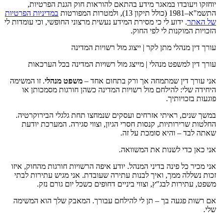
יוחזקו ויעובדו במאגר מידע בהתאם להוראות חוק הגנת הפרטיות,
התשמ"א–1981 (כולל תיקון 13), ולמטרות המפורטות
במדיניות הפרטיות
של האתר
. ידוע לי כי מסירת המידע נעשית מרצוני החופשי, וכי עומדות לי
הזכויות המוקנות לי לפי החוק.
עורך דין מנהלי מתן לקר | ייצוג מול רשויות המדינה
עורך דין למשפט מנהלי | מייצג מול רשויות המדינה בכל הערכאות
אני עורך דין שמתמחה אך ורק בתחום אחד –
משפט מנהלי
. זו המשימה
היחידה שלי: להילחם מול רשויות המדינה כשהן חורגות מסמכותן או
פוגעות בזכויותיך.
במשך שנים, ראיתי אזרחים ועסקים שנמחצו תחת גלגלי הבירוקרטיה.
החלטות שרירותיות, קנסות חסרי הגיון, וצווי סגירה. המערכת יודעת
שאתה לבד – והיא סומכת על זה.
אני כאן כדי לשנות את המשוואה.
אני מכיר כל פינה בדיני המנהל. יודע איפה הרשויות חורגות מהחוק, איזו
זכות נשללה ממך, ואיך לבנות עתירה שעובדת. אני מגיש עתירות לבתי
משפט, עתירות לבג"ץ, וצווי ביניים דחופים כשכל יום גורם נזק.
אם רשות פגעה בך – תן לי להילחם עבורך. המאבק שלך הוא המשימה
שלי.