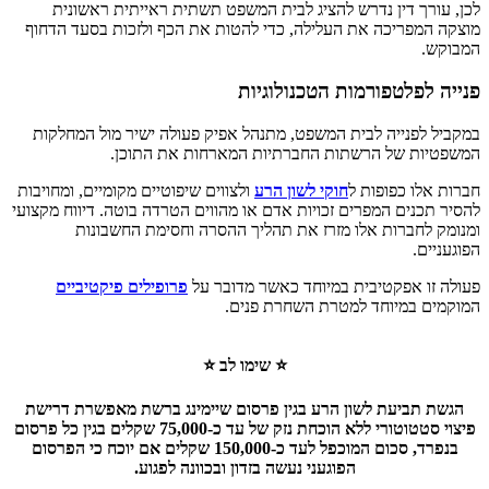
לכן, עורך דין נדרש להציג לבית המשפט תשתית ראייתית ראשונית
מוצקה המפריכה את העלילה, כדי להטות את הכף ולזכות בסעד הדחוף
המבוקש.
פנייה לפלטפורמות הטכנולוגיות
במקביל לפנייה לבית המשפט, מתנהל אפיק פעולה ישיר מול המחלקות
המשפטיות של הרשתות החברתיות המארחות את התוכן.
חברות אלו כפופות ל
חוקי לשון הרע
ולצווים שיפוטיים מקומיים, ומחויבות
להסיר תכנים המפרים זכויות אדם או מהווים הטרדה בוטה. דיווח מקצועי
ומנומק לחברות אלו מזרז את תהליך ההסרה וחסימת החשבונות
הפוגעניים.
פעולה זו אפקטיבית במיוחד כאשר מדובר על
פרופילים פיקטיביים
המוקמים במיוחד למטרת השחרת פנים.
⭐ שימו לב ⭐
הגשת תביעת לשון הרע בגין פרסום שיימינג ברשת מאפשרת דרישת
פיצוי סטטוטורי ללא הוכחת נזק של עד כ-75,000 שקלים בגין כל פרסום
בנפרד, סכום המוכפל לעד כ-150,000 שקלים אם יוכח כי הפרסום
הפוגעני נעשה בזדון ובכוונה לפגוע.