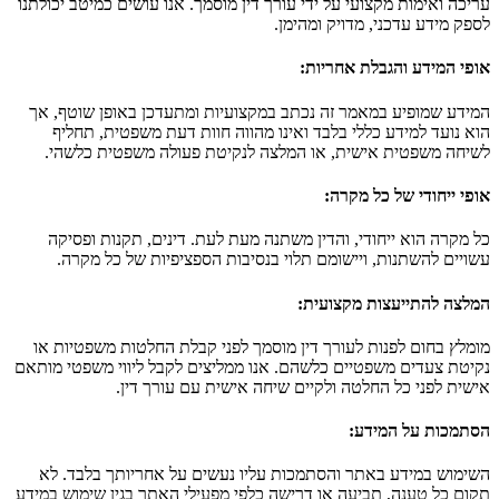
עריכה ואימות מקצועי על ידי עורך דין מוסמך. אנו עושים כמיטב יכולתנו
לספק מידע עדכני, מדויק ומהימן.
אופי המידע והגבלת אחריות
:
המידע שמופיע במאמר זה נכתב במקצועיות ומתעדכן באופן שוטף, אך
הוא נועד למידע כללי בלבד ואינו מהווה חוות דעת משפטית, תחליף
לשיחה משפטית אישית, או המלצה לנקיטת פעולה משפטית כלשהי.
אופי ייחודי של כל מקרה
:
כל מקרה הוא ייחודי, והדין משתנה מעת לעת. דינים, תקנות ופסיקה
עשויים להשתנות, ויישומם תלוי בנסיבות הספציפיות של כל מקרה.
המלצה להתייעצות מקצועית
:
מומלץ בחום לפנות לעורך דין מוסמך לפני קבלת החלטות משפטיות או
נקיטת צעדים משפטיים כלשהם. אנו ממליצים לקבל ליווי משפטי מותאם
אישית לפני כל החלטה ולקיים שיחה אישית עם עורך דין.
הסתמכות על המידע
:
השימוש במידע באתר והסתמכות עליו נעשים על אחריותך בלבד. לא
תקום כל טענה, תביעה או דרישה כלפי מפעילי האתר בגין שימוש במידע