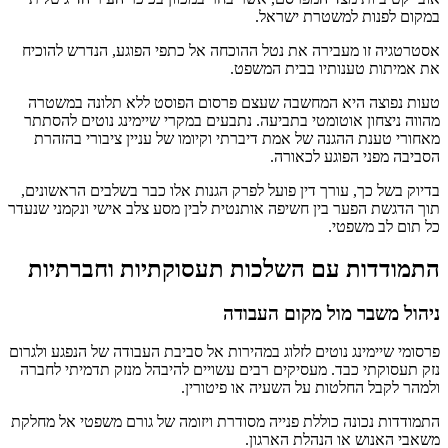
במקום לפנות למשטרת ישראל.
אסטרטגיה זו מעבירה את נטל ההוכחה אל כתפי הפוגע, הנדרש להוכיח
את אמיתות טענותיו בבית המשפט.
טעות נפוצה היא המחשבה שעצם פרסום הפוסט ללא תלונה במשטרה
מהווה ניצחון אוטומטי בתביעה. נתבעים במקרי שיימינג נוטים להסתתר
מאחורי טענת ההגנה של אמת דיברתי וקיומו של עניין ציבורי בהזהרת
הסביבה מפני הפוגע לכאורה.
בדיוק בשל כך, עורך דין פועל לפרק הגנות אלו כבר בשלבים הראשונים,
תוך הדגשת הפער בין חשיפה אותנטית לבין מסע צלב אישי ונקמני שנעדר
כל תום לב משפטי.
התמודדות עם השלכות תעסוקתיות וחברתיות
ניהול משבר מול מקום העבודה
פרסומי שיימינג נוטים לזלוג במהירות אל סביבת העבודה של הנפגע ולגרום
נזק תעסוקתי כבד. מעסיקים רבים עשויים להיבהל מנזק תדמיתי לחברה
ולמהר לקבל החלטות על השעיה או פיטורין.
התמודדות נכונה כוללת פנייה מסודרת ויזומה של גורם משפטי אל מחלקת
משאבי האנוש או הנהלת הארגון.