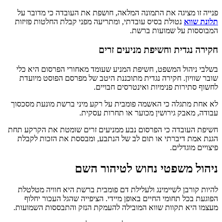
פנייה זו מציגה את התמונה המלאה, חושפת את העובדה כי מדובר על
תלונת שווא
נטולת בסיס עובדתי, ומתריעה מפני קבלת החלטות פזיזות
המבוססות על שמועות ברשת.
חקירה נגדית וחשיפת מניעים זרים
בשלבי ניהול המשפט, חשיפת המניע שעומד מאחורי הפרסום היא כלי
שובר שוויון. חקירה נגדית מתוכננת היטב של מפרסם הפוסט מיועדת
לחשוף סתירות פנימיות ואינטרסים חבויים.
לא אחת מתגלה כי האשמה פומבית על רקע מיני ברשת מונעת מסכסוך
עבודה, מאבק גירושין מכוער או תחרות עסקית.
חשיפת העובדה כי הפרסום נבע ממניעים זרים שומטת את הקרקע תחת
הגנת אמת דיברתי או תום לב של הנתבע, ומבססת את הזכות לקבלת
פיצויים מוגדלים.
ניהול משפטי נחוש לטיהור השם
להיות קורבן לשיימינג ולעלילת דם פומבית ברשת היא חוויה מטלטלת
הפוגעת בכל תחומי החיים באופן מיידי. הציפייה שהגל העכור יחלוף
מעצמו היא תקוות שווא המובילה להעמקת הנזק והתבססות השמועות.