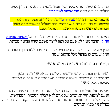
המרחב הדיגיטלי יצר אשליה של חופש ביטוי מוחלט, אך החוק מציב
גבולות ברורים תחת
חוק איסור לשון הרע
.
פרסום האשמות בדבר
עבירות מין
מול קהל רחב נכנס תחת ההגדרה
המשפטית בסעיף 1 לחוק – פרסום דבר שעלול להשפיל אדם בעיני
הבריות או לעשותו מטרה לשנאה, לבוז או ללעג.
כאשר אדם בוחר לפרסם פוסט פוגעני במקום לפנות אל
רשויות אכיפת
החוק
, הדבר מעיד לא פעם על רצון לייצר משפט שדה ופגיעה מכוונת.
הדין מאפשר לנפגע שיימינג לדרוש פיצוי כספי ניכר ללא צורך בהוכחת
הנזק שנגרם לו בפועל מכל פרסום שכזה.
פגיעה בפרטיות וחשיפת מידע אישי
לעיתים קרובות, פרסומי שיימינג כוללים העלאה של צילומי מסך
מהתכתבויות אישיות, חשיפת פרטים משפחתיים או פרסום תמונות
מביכות ללא הקשר.
מעשים אלו נופלים תחת ההגדרה של פגיעה בפרטיות – חשיפת מידע
הנוגע לצינעת חייו האישיים של אדם ללא קבלת הסכמתו המפורשת.
שילוב של טענות כוזבות יחד עם חדירה למרחב האישי מקנה עילת תביעה
כפולה נגד מפיץ הפרסום.