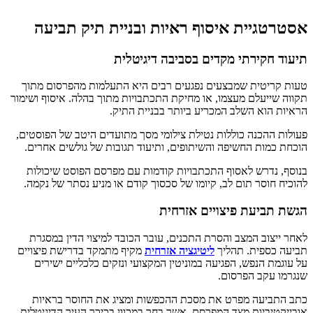
אסטרטגיית איסוף ראיות ובניית תיק תביעה
תיעוד חקירתי מקדים בסביבה דיגיטלית
טעות קריטית שמבצעים נפגעים רבים היא התעלמות מהפרסום מתוך
תקווה שייעלם מעצמו, או מחיקת התכתבויות מתוך בהלה. איסוף ושימור
הראיות הוא השלב המכריע ביותר בבניית התיק.
פעולות ההכנה כוללות נטילת צילומי מסך מתועדים היטב של הפוסטים,
הוכחת כמות החשיפה והשיתופים, ותיעוד תגובות של גולשים אחרים.
בנוסף, נדרש לאסוף התכתבויות קודמות עם מפרסם הפוסט שיכולות
להוכיח חוסר תום לב, קיומו של סכסוך קודם או מניע נסתר של נקמה.
הגשת תביעת פיצויים אזרחית
לאחר ייצוב המצב והסרת התכנים, עובר הכובד למיצוי הדין במסגרת
תביעה כספית. תהליך
ליטיגציה אזרחית
מקיף מתמקד בדרישת פיצויים
על עוגמת הנפש, הפגיעה במוניטין המקצועי ונזקים כלכליים ישירים
שנגרמו עקב הפרסום.
כתב התביעה מפרט את מסכת ההכפשות ומציג את החוסר בראיות
אובייקטיביות מצד המפרסם, אשר בחר במכוון בכיכר העיר הדיגיטלית