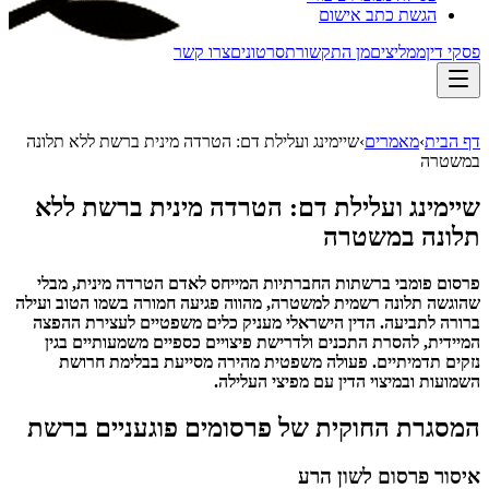
הגשת כתב אישום
פסקי דין
ממליצים
מן התקשורת
סרטונים
צרו קשר
דף הבית
›
מאמרים
›
שיימינג ועלילת דם: הטרדה מינית ברשת ללא תלונה
במשטרה
שיימינג ועלילת דם: הטרדה מינית ברשת ללא
תלונה במשטרה
פרסום פומבי ברשתות החברתיות המייחס לאדם הטרדה מינית, מבלי
שהוגשה תלונה רשמית למשטרה, מהווה פגיעה חמורה בשמו הטוב ועילה
ברורה לתביעה.
הדין הישראלי מעניק כלים משפטיים לעצירת ההפצה
המיידית, להסרת התכנים ולדרישת פיצויים כספיים משמעותיים בגין
נזקים תדמיתיים. פעולה משפטית מהירה מסייעת בבלימת חרושת
השמועות ובמיצוי הדין עם מפיצי העלילה.
המסגרת החוקית של פרסומים פוגעניים ברשת
איסור פרסום לשון הרע