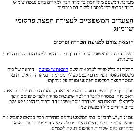
מערכת המשפט מתייחסת בחומרה רבה למקרים בהם נעשה שימוש
במידע פרטי כדי לבסס עלילות דם פומביות.
הצעדים המשפטיים לעצירת הפצת פרסומי
שיימינג
הוצאת צווים למניעת הטרדה ופרסום
בשלב ההגנה הראשוני, הצעד הדחוף ביותר הוא בלימת התפשטות המידע
ברשתות.
תהליך זה כולל פנייה לערכאות לשם
הוצאת צו מניעה
– הוראה של בית
משפט האוסרת על אדם לבצע פעולה מסוימת, ובמקרה זה אוסרת על
המשך הפצת הפרסום הפוגעני ומורה על מחיקתו.
עורך דין מכין בקשה דחופה במעמד צד אחד, המגובה בתצהירים ובראיות
ראשוניות, במטרה לקבל החלטה שיפוטית מהירה לפני שהפוסט הופך
לוויראלי. הוצאת הצו משדרת מסר משפטי חד וברור כי הנפגע לא ישב
בחיבוק ידיים מול הכפשת שמו.
עם זאת, יש להבין כי בתי המשפט נוהגים בזהירות רבה בבואם להגביל את
חופש הביטוי ברשת, ואינם ממהרים להוציא צווי מניעה גורפים אלא
במקרים בהם שקריות הפרסום זועקת לשמיים.