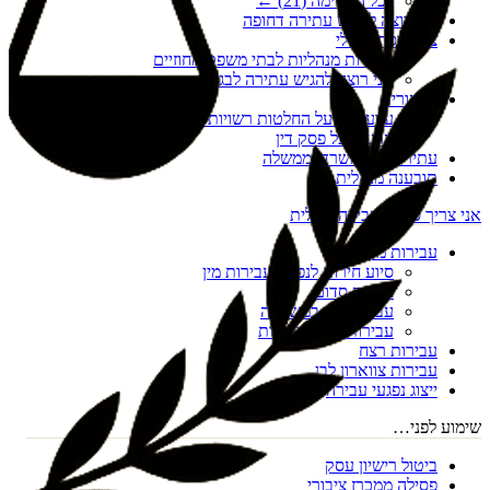
לכל הרשימה (
21
) ←
אני רוצה להגיש עתירה דחופה
צו הריסה מנהלי
עתירות מנהליות לבתי משפט מחוזיים
אני רוצה להגיש עתירה לבג"ץ
ערעורים
ערעורים על החלטות רשויות מקומיות
ערעור על פסק דין
עתירות נגד משרדי ממשלה
תובענה מנהלית
אני צריך סיוע בעבירה פלילית
עבירות מין
סיוע חירום לנפגעי עבירות מין
מעשה סדום
עבירות מין במשפחה
עבירות מין דיגיטליות
עבירות רצח
עבירות צווארון לבן
ייצוג נפגעי עבירה
שימוע לפני…
ביטול רישיון עסק
פסילה ממכרז ציבורי