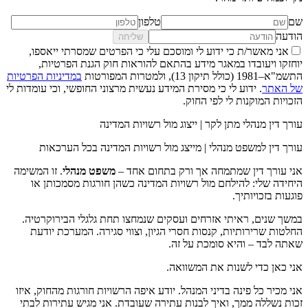
שם
טלפון
הודעה
שליחה
אני מאשר/ת כי ידוע לי ומוסכם עלי כי הפרטים שמסרתי ייאספו,
יוחזקו ויעובדו במאגר מידע בהתאם להוראות חוק הגנת הפרטיות,
התשמ"א–1981 (כולל תיקון 13), ולמטרות המפורטות
במדיניות הפרטיות
של האתר
. ידוע לי כי מסירת המידע נעשית מרצוני החופשי, וכי עומדות לי
הזכויות המוקנות לי לפי החוק.
עורך דין מנהלי מתן לקר | ייצוג מול רשויות המדינה
עורך דין למשפט מנהלי | מייצג מול רשויות המדינה בכל הערכאות
אני עורך דין שמתמחה אך ורק בתחום אחד –
משפט מנהלי
. זו המשימה
היחידה שלי: להילחם מול רשויות המדינה כשהן חורגות מסמכותן או
פוגעות בזכויותיך.
במשך שנים, ראיתי אזרחים ועסקים שנמחצו תחת גלגלי הבירוקרטיה.
החלטות שרירותיות, קנסות חסרי הגיון, וצווי סגירה. המערכת יודעת
שאתה לבד – והיא סומכת על זה.
אני כאן כדי לשנות את המשוואה.
אני מכיר כל פינה בדיני המנהל. יודע איפה הרשויות חורגות מהחוק, איזו
זכות נשללה ממך, ואיך לבנות עתירה שעובדת. אני מגיש עתירות לבתי