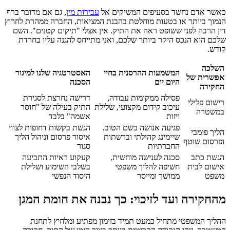
כאשר אדם נחשד בסעיפים המשיקים אל
עבירות מין
, גם אם מדובר ברף
הנמוך ביותר או בטעות מוחלטת בהבנת המציאות, החברה ממהרת לחרוץ
דין הרבה לפני ששופט ראה את התיק. אין אצלי "תיקים קטנים". השם
שלכם הוא הנכס היקר ביותר שלכם, ואני מתייחס להגנה עליו בחרדת
קודש.
השלכה
המשמעות ההרסנית בחיי
האסטרטגיה שלנו למיגור
אפשרית של
היום יום
הסכנה
החקירה
פסילה ממקומות עבודה,
דרישה נחרצת לסגירת
רישום פלילי
עיכוב קידום מקצועי, שלילת
התיק בעילה של "חוסר
במשטרה
ויזות
אשמה" בלבד
פגיעה אנושה בשם הטוב,
הגשת בקשות דחופות לצווי
הליך פומבי
שיימינג קהילתי וברשתות
איסור פרסום וניהול הליך
ופרסום שוטף
החברתיות
סגור
הגשת כתב
סכנה לענישה מוחשית,
קעקוע ראיות התביעה
אישום לבית
חשיפה להליך משפטי
בשלבי השימוע ושלילת
משפט
ממושך ומייסר
היסוד הנפשי
מהחקירה ועד לזיכוי: כך נבנה את חומת המגן
ההליך המשפטי מתחיל כמעט תמיד בזימון מפתיע ומלחיץ לתחנת