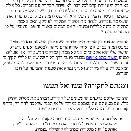
המשטרה. זוהי הנקודה הקריטית ביותר בציר הזמן של התיק. חקירה
באזהרה היא זירת קרב לכל דבר, לא שיחת הבהרה עם חברים. כל מילה
שיוצאת לכם מהפה מתועדת, מסולפת לעיתים, ועשויה לשמש נגדכם
בהמשך. המטרה העליונה שלי היא להיכנס לתמונה מוקדם, להפריד את
הרגש מהעובדות, ולנתח את נסיבות המקרה לעומקן. האם באמת
התקיימה כוונה פלילית ומינית? האם המקום באמת נחשב "פומבי" על פי
מבחני הפסיקה?
ההבדל העצום בין סגירת תיק וטיהור השם לבין הרשעה כואבת, טמון
כמעט תמיד בפרט קטן אחד שהחוקרים מיהרו לפספס ואנחנו נחשוף.
הגישה שלי היא אקטיבית: אני לא ממתין למהלכי המשטרה. אנו פועלים
למנוע
הגשת כתב אישום
מבעוד מועד דרך הליך של שימוע פלילי תקיף בו
אנו חושפים את חולשת הראיות. גם אם המערכת מתעקשת לנהל משפט,
המאבק רק עולה מדרגה, ואנחנו נפרק את טענות התביעה על דוכן
העדים.
זומנתם לחקירה? עשו ואל תעשו
התגובה שלכם ברגעים הראשונים של האירוע תכתיב את מסלול התיק
כולו. אם מצאתם את עצמכם במוקד של אי הבנה שהפכה לחקירה, נדרש
קור רוח ברזל. הנה כללי הברזל שאתם חייבים ליישם:
אל תנדבו מידע מיוזמתכם
: ענו בצורה לקונית רק על מה
שנשאלתם. הניסיון "להסביר את עצמכם" כדי שהחוקר "יבין
אותכם" הוא מלכודת שמובילה להפללה עצמית.