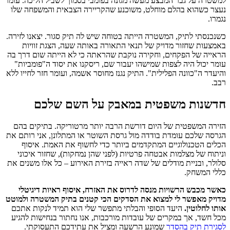
למשטרה על גבר המבצע מעשה מגונה בפומבי בסמוך לשביל הליכה. עומר
נעצר כשהוא בהלם מוחלט, משוכנע שהקריירה הצבאית והמשפחה שלו
נגמרו.
כשנכנסתי לתיק, המשטרה הייתה בטוחה שיש לה תיק סגור. יצאנו לזירה.
באמצעות שחזור מדויק של תנאי התאורה באותה שעה, הצגת זוויות
הראייה של הפקחים, וחקירה נוקבת שהראתה כי לא הייתה שום דרך בה
עומר יכול היה לצפות שמישהו יעבור שם, ריסקנו את יסוד ה"פומביות"
והיעדר ה"כוונה הפלילית". התיק נגנז מחוסר אשמה, ועומר חזר לחייו ללא
רבב.
חדשנות משפטית במאבק על השם שלכם
הזירה המשפטית של היום דורשת הרבה יותר מרטוריקה. בתיקים בהם
הגרסה שלכם עומדת בודדה מול גרסת השוטר או המתלונן, אני רותם את
הכלים הטכנולוגיים המתקדמים ביותר כדי לחשוף את האמת. איסוף
וניתוח של מצלמות אבטחה פרטיות (לפני שהן נמחקות), שחזור איכוני
סלולר, ובניית מודלים של שדה ראייה בזירת האירוע – כל אלו משנים את
כללי המשחק.
כאשר מכבש הרשויות מנסה לדרוס את האזרח, איסוף ראיות דיגיטלי
מדויק מאפשר לי למצוא את הסדקים הכי קטנים בתיק המשטרה ולמוטט
אותו לחלוטין.
היעד הסופי והבלתי מתפשר שלי הוא תמיד לנקות אתכם
מכל חשד, אך במקרים של עובדות מורכבות, אנו נחתור בנחישות להגיע
לסגירת תיק בהסדר
שמונע הרשעה ומציל את עתידכם התעסוקתי.