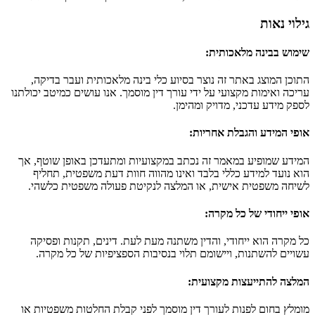
גילוי נאות
שימוש בבינה מלאכותית
:
התוכן המוצג באתר זה נוצר בסיוע כלי בינה מלאכותית ועבר בדיקה,
עריכה ואימות מקצועי על ידי עורך דין מוסמך. אנו עושים כמיטב יכולתנו
לספק מידע עדכני, מדויק ומהימן.
אופי המידע והגבלת אחריות
:
המידע שמופיע במאמר זה נכתב במקצועיות ומתעדכן באופן שוטף, אך
הוא נועד למידע כללי בלבד ואינו מהווה חוות דעת משפטית, תחליף
לשיחה משפטית אישית, או המלצה לנקיטת פעולה משפטית כלשהי.
אופי ייחודי של כל מקרה
:
כל מקרה הוא ייחודי, והדין משתנה מעת לעת. דינים, תקנות ופסיקה
עשויים להשתנות, ויישומם תלוי בנסיבות הספציפיות של כל מקרה.
המלצה להתייעצות מקצועית
:
מומלץ בחום לפנות לעורך דין מוסמך לפני קבלת החלטות משפטיות או