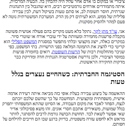
ציבורי או במקום בו אדם אחר עלול היה להבחין בה. הבעיה המרכזית,
איתה מתמודדים אזרחים נורמטיביים רבים, היא שהגבול בין התנהגות
שגרתית, חוסר תשומת לב, או סתם טעות בשיקול דעת, לבין עבירה
פלילית של ממש, הוא לעיתים דק מן הדק. המערכת המשטרתית נוטה לא
פעם למהר ולהסיק מסקנות.
אני,
עו"ד מתן לקר
, נתקל בלא מעט מקרים בהם פעולה אנושית פשוטה
מקבלת פרשנות מחמירה ומעוותת על ידי עוברי אורח או שוטרי סיור.
במקרים כאלה, ייצוג מקצועי ובלתי מתפשר במסגרת
המשפט הפלילי
הוא
קריטי כדי להציג את התמונה המלאה בפני הרשויות. בתי המשפט, כפי
שניכר מהחלטות רבות של
הרשות השופטת
, רואים בחומרה פגיעות
במוסר הציבורי, ולכן נדרשת אסטרטגיה הגנתית חדה ומדויקת כבר
מדקות החקירה הראשונות.
הסטיגמה החברתית: כשהחיים נעצרים בגלל
טעות
ההאשמה על ביצוע עבירה בעלת אופי כזה מביאה איתה רעידת אדמה
אישית, משפחתית ומקצועית. המחשבה על כך שהשם שלכם יוכתם
לנצח, הפחד לאבד את מקום העבודה, או הסיוט שהתא המשפחתי יתפרק
בגלל שמועות, משאירים אתכם חסרי אונים. זהו משא פסיכולוגי אדיר
שאי אפשר לשאת לבד. תחושת הבושה גורמת לרבים להסתגר, לוותר
מראש ולא לחפש עזרה משפטית, בדיוק ברגע שבו הם חייבים להילחם על
חפותם.