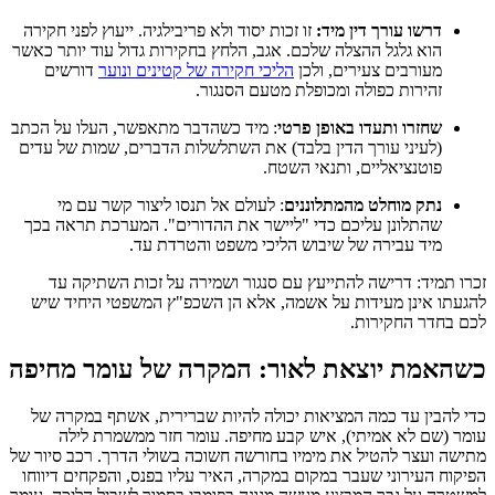
דרשו עורך דין מיד:
זו זכות יסוד ולא פריבילגיה. ייעוץ לפני חקירה
הוא גלגל ההצלה שלכם. אגב, הלחץ בחקירות גדול עוד יותר כאשר
מעורבים צעירים, ולכן
הליכי חקירה של קטינים ונוער
דורשים
זהירות כפולה ומכופלת מטעם הסנגור.
שחזרו ותעדו באופן פרטי
: מיד כשהדבר מתאפשר, העלו על הכתב
(לעיני עורך הדין בלבד) את השתלשלות הדברים, שמות של עדים
פוטנציאליים, ותנאי השטח.
נתק מוחלט מהמתלוננים
: לעולם אל תנסו ליצור קשר עם מי
שהתלונן עליכם כדי "ליישר את ההדורים". המערכת תראה בכך
מיד עבירה של שיבוש הליכי משפט והטרדת עד.
זכרו תמיד: דרישה להתייעץ עם סנגור ושמירה על זכות השתיקה עד
להגעתו אינן מעידות על אשמה, אלא הן השכפ"ץ המשפטי היחיד שיש
לכם בחדר החקירות.
כשהאמת יוצאת לאור: המקרה של עומר מחיפה
כדי להבין עד כמה המציאות יכולה להיות שברירית, אשתף במקרה של
עומר (שם לא אמיתי), איש קבע מחיפה. עומר חזר ממשמרת לילה
מתישה ועצר להטיל את מימיו בחורשה חשוכה בשולי הדרך. רכב סיור של
הפיקוח העירוני שעבר במקום במקרה, האיר עליו בפנס, והפקחים דיווחו