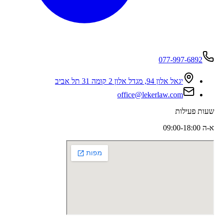
077-997-6892
יגאל אלון 94, מגדל אלון 2 קומה 31 תל אביב
office@lekerlaw.com
שעות פעילות
א-ה 09:00-18:00