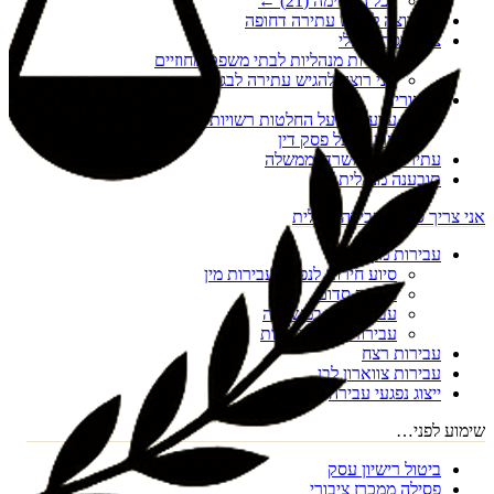
לכל הרשימה (
21
) ←
אני רוצה להגיש עתירה דחופה
צו הריסה מנהלי
עתירות מנהליות לבתי משפט מחוזיים
אני רוצה להגיש עתירה לבג"ץ
ערעורים
ערעורים על החלטות רשויות מקומיות
ערעור על פסק דין
עתירות נגד משרדי ממשלה
תובענה מנהלית
אני צריך סיוע בעבירה פלילית
עבירות מין
סיוע חירום לנפגעי עבירות מין
מעשה סדום
עבירות מין במשפחה
עבירות מין דיגיטליות
עבירות רצח
עבירות צווארון לבן
ייצוג נפגעי עבירה
שימוע לפני…
ביטול רישיון עסק
פסילה ממכרז ציבורי