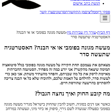
הגשת כתב אישום
פסקי דין
ממליצים
מן התקשורת
סרטונים
צרו קשר
דף הבית
›
עורך דין עבירות מין
›
מעשה מגונה בפומבי או אי הבנה?
האסטרטגיה שתעשה סדר
מעשה מגונה בפומבי או אי הבנה? האסטרטגיה
שתעשה סדר
מצאתם את עצמכם תחת חקירה על מעשה מגונה בפומבי בגלל סיטואציה
תמימה שיצאה מהקשר? אני יודע כמה זה מפחיד. הסטיגמה החברתית
מאיימת לרסק את כל מה שבניתם, והפחד מהעתיד משתק. אני כאן כדי
לעשות סדר, להילחם על האמת שלכם, ולהוכיח שלא כל אי הבנה צריכה
להסתיים בהרשעה שהורסת חיים.
מה קובע החוק ואיך נחצה הגבול?
כאשר אנו דנים בסוגיה, חשוב להבין שהחוק בישראל מגדיר מעשה מגונה
בפומבי כפעולה שנועדה לשם גירוי, סיפוק או ביזוי מיני, ונעשתה במרחב