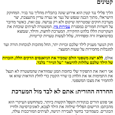
קטינים
הליך פלילי נגד קטין הוא אירוע שונה בתכלית מהליך נגד בגיר. המחוקק
הישראלי, מתוך הבנה שנפש של נער או נערה עדיין מתעצבת, יצר
מערכת חוקים שמטרתה שיקום ולא רק ענישה. עם זאת, כאשר מדובר
על חשדות חמורים במסגרת
עבירות מין
, המשטרה לעיתים שוכחת את
העקרונות הללו בלהט החקירה. המערכת לוחצת, והילד, שנמצא
בסיטואציה זרה ומפחידה, עלול לעשות טעויות קריטיות.
חוק הנוער מעניק לילד שלכם זכויות יתר, החל מהזכות לנוכחות הורה ועד
למגבלות מחמירות על שעות המעצר.
אולם,
ללא ייצוג משפטי הולם שמכיר את הניואנסים הדקים הללו, הזכויות
של הילד שלכם עלולות להישאר "על הנייר" בלבד.
אני רואה את התפקיד שלי כחומת המגן שמוודאת שהמשטרה לא תנצל
את התמימות או את הלחץ בו שרוי הקטין כדי לחלץ הודאות שווא או
להחמיר את מצבו המשפטי.
החרדה ההורית: אתם לא לבד מול המערכת
אני פוגש הורים בנקודות השפל הקשות ביותר, כשהחשש העיקרי הוא
מהכתם: הרישום הפלילי שילווה את הילד לצבא, לאוניברסיטה ולחייו
הבוגרים. כשמדובר בחשד לעבירה רגישה, לעיתים המורכבות עולה,