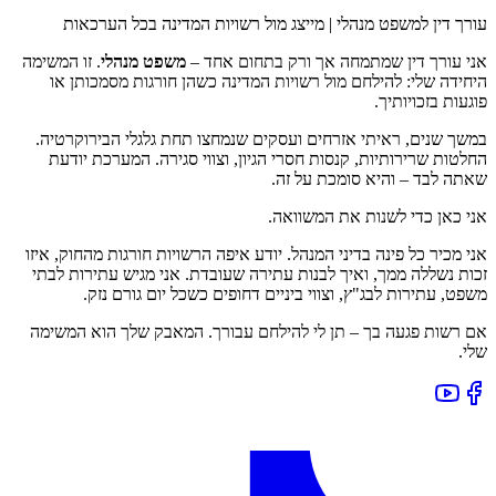
עורך דין למשפט מנהלי | מייצג מול רשויות המדינה בכל הערכאות
אני עורך דין שמתמחה אך ורק בתחום אחד –
משפט מנהלי
. זו המשימה
היחידה שלי: להילחם מול רשויות המדינה כשהן חורגות מסמכותן או
פוגעות בזכויותיך.
במשך שנים, ראיתי אזרחים ועסקים שנמחצו תחת גלגלי הבירוקרטיה.
החלטות שרירותיות, קנסות חסרי הגיון, וצווי סגירה. המערכת יודעת
שאתה לבד – והיא סומכת על זה.
אני כאן כדי לשנות את המשוואה.
אני מכיר כל פינה בדיני המנהל. יודע איפה הרשויות חורגות מהחוק, איזו
זכות נשללה ממך, ואיך לבנות עתירה שעובדת. אני מגיש עתירות לבתי
משפט, עתירות לבג"ץ, וצווי ביניים דחופים כשכל יום גורם נזק.
אם רשות פגעה בך – תן לי להילחם עבורך. המאבק שלך הוא המשימה
שלי.