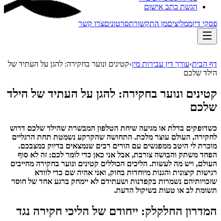
הגשת כתב אישום
פסקי דין
ממליצים
מן התקשורת
סרטונים
צרו קשר
דף הבית
›
עורך דין עבירות מין
›
קטינים ונוער בחקירה: להגן על העתיד של
הילד שלכם
קטינים ונוער בחקירה: להגן על העתיד של הילד
שלכם
כשדופקים בדלת או מגיעה שיחת הטלפון המבשרת שהילד שלכם דרוש
לחקירה, העולם עוצר מלכת. התחושה שהקרקע נשמטת תחת הרגליים
מוכרת לי היטב ממפגשים עם הורים רבים שנמצאים בדיוק במצבכם.
הפחד משתק והבושה צורבת, אבל אני כאן כדי לומר לכם: זה לא סוף
העולם, ויש מה לעשות. הליכים הכוללים קטינים ונוער בחקירה מחייבים
רגישות קיצונית והגנות מיוחדות בחוק, ואני אהיה שם כדי לוודא
שזכויותיהם נשמרות בקפדנות ושעתידם לא יימחק ברגע אחד של חוסר
תשומת לב או טעות בשיקול הדעת.
המדרון החלקלק: ייחודם של הליכי חקירה נגד