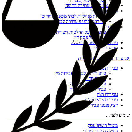
לכל הרשימה (
21
) ←
אני רוצה להגיש עתירה דחופה
צו הריסה מנהלי
עתירות מנהליות לבתי משפט מחוזיים
אני רוצה להגיש עתירה לבג"ץ
ערעורים
ערעורים על החלטות רשויות מקומיות
ערעור על פסק דין
עתירות נגד משרדי ממשלה
תובענה מנהלית
אני צריך סיוע בעבירה פלילית
עבירות מין
סיוע חירום לנפגעי עבירות מין
מעשה סדום
עבירות מין במשפחה
עבירות מין דיגיטליות
עבירות רצח
עבירות צווארון לבן
ייצוג נפגעי עבירה
שימוע לפני…
ביטול רישיון עסק
פסילה ממכרז ציבורי