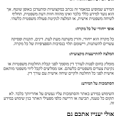
המידע שמופיע במאמר זה נכתב במקצועיות ומתעדכן באופן שוטף, אך
הוא נועד למידע כללי בלבד ואינו מהווה חוות דעת משפטית, תחליף
לשיחה משפטית אישית, או המלצה לנקיטת פעולה משפטית כלשהי.
אופי ייחודי של כל מקרה
:
כל מקרה הוא ייחודי, והדין משתנה מעת לעת. דינים, תקנות ופסיקה
עשויים להשתנות, ויישומם תלוי בנסיבות הספציפיות של כל מקרה.
המלצה להתייעצות מקצועית
:
מומלץ בחום לפנות לעורך דין מוסמך לפני קבלת החלטות משפטיות או
נקיטת צעדים משפטיים כלשהם. אנו ממליצים לקבל ליווי משפטי מותאם
אישית לפני כל החלטה ולקיים שיחה אישית עם עורך דין.
הסתמכות על המידע
:
השימוש במידע באתר והסתמכות עליו נעשים על אחריותך בלבד. לא
תקום כל טענה, תביעה או דרישה כלפי מפעילי האתר בגין שימוש במידע
זה.
אולי יעניין אתכם גם