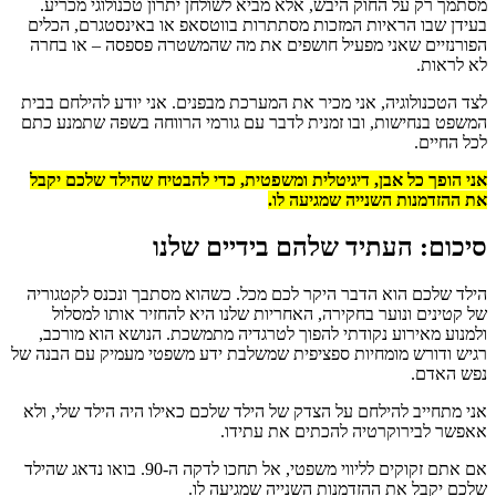
מסתמך רק על החוק היבש, אלא מביא לשולחן יתרון טכנולוגי מכריע.
בעידן שבו הראיות המזכות מסתתרות בווטסאפ או באינסטגרם, הכלים
הפורנזיים שאני מפעיל חושפים את מה שהמשטרה פספסה – או בחרה
לא לראות.
לצד הטכנולוגיה, אני מכיר את המערכת מבפנים. אני יודע להילחם בבית
המשפט בנחישות, ובו זמנית לדבר עם גורמי הרווחה בשפה שתמנע כתם
לכל החיים.
אני הופך כל אבן, דיגיטלית ומשפטית, כדי להבטיח שהילד שלכם יקבל
את ההזדמנות השנייה שמגיעה לו.
סיכום: העתיד שלהם בידיים שלנו
הילד שלכם הוא הדבר היקר לכם מכל. כשהוא מסתבך ונכנס לקטגוריה
של קטינים ונוער בחקירה, האחריות שלנו היא להחזיר אותו למסלול
ולמנוע מאירוע נקודתי להפוך לטרגדיה מתמשכת. הנושא הוא מורכב,
רגיש ודורש מומחיות ספציפית שמשלבת ידע משפטי מעמיק עם הבנה של
נפש האדם.
אני מתחייב להילחם על הצדק של הילד שלכם כאילו היה הילד שלי, ולא
אאפשר לבירוקרטיה להכתים את עתידו.
אם אתם זקוקים לליווי משפטי, אל תחכו לדקה ה-90. בואו נדאג שהילד
שלכם יקבל את ההזדמנות השנייה שמגיעה לו.