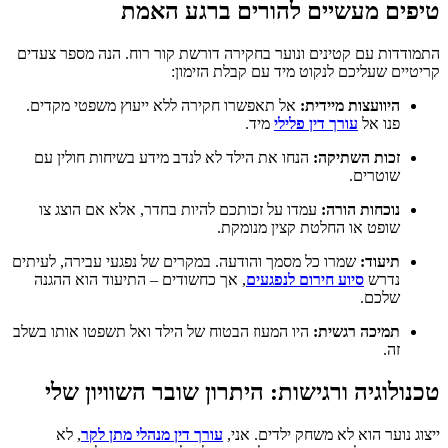
טיפים מעשיים להורים ברגע האמת
התמודדות עם קטינים ונוער בחקירה דורשת קור רוח. הנה מספר צעדים
קריטיים שעליכם לנקוט מיד עם קבלת הזימון:
היוועצות מיידית:
אל תאפשרו חקירה ללא ייעוץ משפטי מקדים.
פנו אל
עורך דין פלילי
מיד.
זכות השתיקה:
הנחו את הילד לא לנדב מידע בשיחות חולין עם
שוטרים.
נוכחות הורה:
עמדו על זכותכם להיות בחדר, אלא אם הוצג צו
שופט או החלטת קצין מנומקת.
תיעוד:
שמרו כל מסמך והודעה. במקרים של נפגעי עבירה, לעיתים
נדרש
סיוע חירום לנפגעים
, אך כחשודים – התיעוד הוא ההגנה
שלכם.
תמיכה רגשית:
היו המעוז הבטוח של הילד ואל תשפטו אותו בשלב
זה.
טכנולוגיה ורגישות: היתרון שובר השוויון שלי
ייצוג נוער הוא לא משחק ילדים. אני,
עורך דין מנהלי מתן לקר
, לא