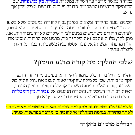
במיוחד כאשר מדובר על חשדות במסגרת
עבירות מין במשפחה
, שם
הדינמיקה הרגשית והמשפטית סבוכה פי כמה ודורשת טיפול עדין אך
נחוש.
קטינים ונוער בחקירה נמצאים בסיכון גבוה להודות במעשים שלא ביצעו
רק כדי "לסיים עם זה" ולחזור הביתה. הלחץ בחדר החקירות הוא עצום,
ולעיתים חוקרים משתמשים במניפולציות שילדים לא יודעים לזהות. אני,
מתן לקר, מלווה אתכם ואת הילד יד ביד, מרגיע את הרוחות ומסיט את
הדיון מהפחד המשתק אל עבר אסטרטגיה משפטית חכמה ומדויקת
להצלת עתידו.
שלבי ההליך: מה קורה מרגע הזימון?
ההליך מתחיל בדרך כלל בזימון לחקירה או בעיכוב מיידי. זהו הרגע
הקריטי ביותר, שכן כל מילה שהקטין יאמר תעצב את גורל התיק כולו.
בשלב זה, אנו פועלים בניתוח משפטי קר של הראיות. בעידן הנוכחי,
ראיות רבות הן דיגיטליות, וחשדות הנוגעים אל
עבירות מין דיגיטליות
דורשות מומחיות טכנולוגית ספציפית כדי להפריך אותן.
השימוש שלנו בטכנולוגיה מתקדמת לניתוח ראיות דיגיטליות מאפשר לנו
לאתר סתירות בגרסת המתלונן או להוכיח כי מדובר בפרשנות שגויה.
הבדלים מרכזיים בחקירה