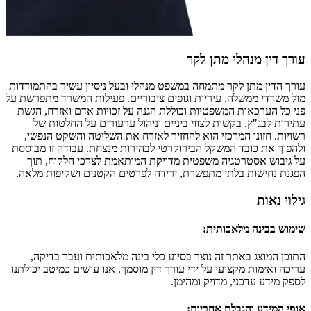
עורך דין מנהלי מתן לקר
עורך הדין מתן לקר מתמחה במשפט מנהלי ובעל ניסיון עשיר בהתמודדות
מול משרדי ממשלה, עיריות וגופים ציבוריים. פעילות המשרד מתפרשת על
פני כל הערכאות המשפטיות וכוללת הגנה על זכויות אדם ואזרח, הגשת
עתירות לבג"ץ, בקשות לצווי ביניים וניהול ערעורים על החלטות של
רשויות. חזונו המרכזי הוא להחזיר לאזרח את השליטה והשקט הנפשי,
ולהפוך את כובד המשקל הבירוקרטי לבהירות מנצחת. עבודה זו מבוססת
על גיבוש אסטרטגיה משפטית מדויקת המותאמת לצרכי הלקוח, תוך
הפגנת נחישות בלתי מתפשרת, ירידה לפרטים הקטנים ושקיפות מלאה.
גילוי נאות
שימוש בבינה מלאכותית
:
התוכן המוצג באתר זה נוצר בסיוע כלי בינה מלאכותית ועבר בדיקה,
עריכה ואימות מקצועי על ידי עורך דין מוסמך. אנו עושים כמיטב יכולתנו
לספק מידע עדכני, מדויק ומהימן.
אופי המידע והגבלת אחריות
: