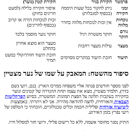
פרמטר
חקירת בגיר
חקירת קטין (נוער)
זמני
ניתן לחקור בכל שעות היממה
איסור חקירה בלילה (למעט
חקירה
(בכפוף למגבלות)
חריגים בחוק)
נוכחות
זכות לנוכחות הורה או קרוב
אין זכות לנוכחות מלווה בחדר
מלווה
(בכפוף לחריגים)
גורם
חוקר משטרה רגיל
חוקר נוער מוסמך בלבד
חוקר
מעצר הוא מוצא אחרון
מעצר
עילות מעצר רחבות
בהחלט
חובת תיעוד חזותי/קולי כמעט
תיעוד
חובת תיעוד במקרים מסוימים
תמיד
סיפור מהשטח: המאבק על שמו של נער מצטיין
לפני מספר חודשים פנתה אליי משפחה ממרכז הארץ. בנם, רועי (שם
בדוי), תלמיד מצטיין, מצא את עצמו תחת ההגדרה של קטינים ונוער
בחקירה בעקבות תלונה על הפצת תמונות. המשטרה, בסיוע
הפרקליטות
הצבאית
והאזרחית, לחצה להודאה מהירה. אני לא ויתרתי. באמצעות
ליטיגציה אזרחית
ופלילית חכמה וכלים טכנולוגיים, הוכחתי כי הטלפון של
רועי נפרץ בזמן האירוע.
התיק נסגר מחוסר אשמה, ללא כל רישום פלילי, ורועי חזר למסלול חייו.