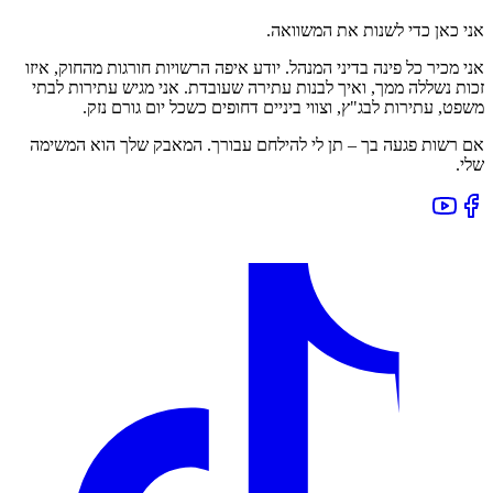
אני כאן כדי לשנות את המשוואה.
אני מכיר כל פינה בדיני המנהל. יודע איפה הרשויות חורגות מהחוק, איזו
זכות נשללה ממך, ואיך לבנות עתירה שעובדת. אני מגיש עתירות לבתי
משפט, עתירות לבג"ץ, וצווי ביניים דחופים כשכל יום גורם נזק.
אם רשות פגעה בך – תן לי להילחם עבורך. המאבק שלך הוא המשימה
שלי.