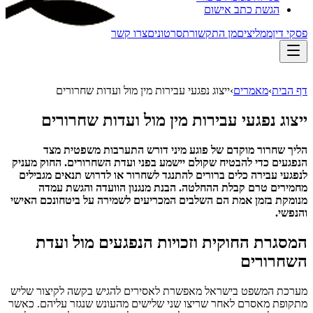
הגשת כתב אישום
פסקי דין
ממליצים
מן התקשורת
סרטונים
צרו קשר
דף הבית
›
מאמרים
›
ייצוג נפגעי עבירות מין מול ועדות שחרורים
ייצוג נפגעי עבירות מין מול ועדות שחרורים
הליך שחרור מוקדם של פוגע מיני דורש התערבות משפטית מצד
הנפגעים כדי להבטיח שקולם יישמע בפני ועדת השחרורים. החוק מעניק
לנפגעי עבירה כלים ברורים להתנגד לשחרור או לדרוש תנאים מגבילים
מחמירים טרם קבלת ההחלטה.
הבנת מנגנון הוועדה והגשת עמדה
מנומקת בזמן אמת הם השלבים המכריעים לשמירה על ביטחונכם האישי
והנפשי.
המסגרת החוקית וזכויות הנפגעים מול ועדת
השחרורים
מערכת המשפט בישראל מאפשרת לאסירים להגיש בקשה לקיצור שליש
מתקופת מאסרם לאחר שריצו שני שלישים מהעונש שנגזר עליהם. כאשר