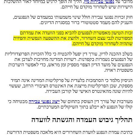
מדובר על
נפגעי עבירות מין
, הליך זה הופך לרגיש במיוחד לאור ההשלכות
הישירות שיש לשחרור מוקדם על חייהם.
חוק זכויות נפגעי עבירה חולל שינוי משמעותי במעמדם של הנפגעים,
והעניק להם מעמד סטטוטורי ברור במסגרת הדיונים.
זכות הטיעון מאפשרת לנפגעים להביא בפני הוועדה את עמדתם
המפורטת לגבי עצם השחרור, ולהציג את ההשפעה הנפשית והפיזית
שתהיה לשחרור מוקדם על חייהם.
בשלב ההכנה לדיון, עורך דין יפעל להבטיח כי כלל הזכויות הפרוצדורליות
של הנפגעים נשמרות בקפדנות. רשויות המדינה מחויבות לעדכן את
הנפגעים על מועד הדיון הצפוי מספיק זמן מראש, כדי לאפשר היערכות
משפטית ראויה.
הניסיון מלמד כי הסתמכות בלעדית על פרקליטות המדינה אינה תמיד
מספקת, שכן הפרקליטות מייצגת את האינטרס הציבורי הרחב, שעשוי
להיות שונה מהאינטרס האישי של קורבן העבירה.
מעורבות של עורך דין העוסק בתחום של
ייצוג נפגעי עבירה
מבטיחה כי
קולו של הנפגע לא ייבלע בתוך השיקולים המערכתיים.
תהליך גיבוש העמדה והגשתה לוועדה
כתיבת עמדת הנפגע לוועדת השחרורים היא מלאכה משפטית הדורשת