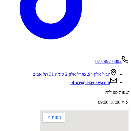
077-997-6892
יגאל אלון 94, מגדל אלון 2 קומה 31 תל אביב
office@lekerlaw.com
שעות פעילות
א-ה 09:00-18:00