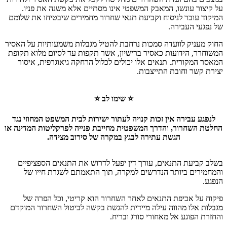
על קיצור עונשו, המאבק המשפטי אינו מסתיים אלא משנה את פניו.
המיקוד עובר לניסוח וקביעת תנאי שחרור מחמירים שיבטיחו את שלומם
של נפגעי העבירה.
החוק מעניק לוועדה סמכות נרחבת להטיל מגבלות משמעותיות על האסיר
המשוחרר, הידועות כאסיר ברישיון, אשר תקפות עד לסיום מלוא תקופת
המאסר המקורית. תנאים אלו יכולים לכלול הרחקה גיאוגרפית, איסור
יצירת קשר וחובת התייצבות.
⭐ שימו לב ⭐
לנפגע עבירה אין זכות קנויה לעתור ישירות לבית המשפט המחוזי נגד
החלטת השחרור, והדרך המשפטית מחייבת פנייה לפרקליטות המדינה או
הגשת עתירה לבגץ במקרה של סירוב מצידה.
בשלב קביעת התנאים, עורך דין יפעל לדרוש את התנאים הספציפיים
והמחמירים ביותר הנדרשים למקרה, תוך התאמתם לשגרת חייו של
הנפגע.
פיקוח על אכיפת התנאים לאחר השחרור הוא קריטי, וכל הפרה של
מגבלות אלו מהווה עילה מיידית להגשת בקשה לביטול השחרור המוקדם
והחזרת הפוגע אל מאחורי סורג ובריח.