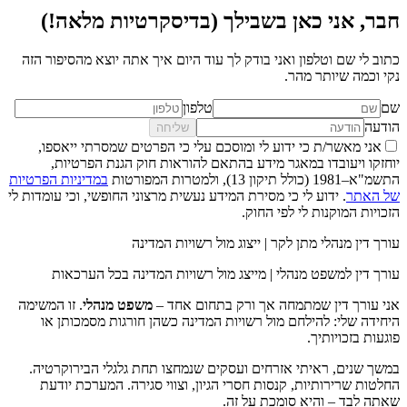
חבר, אני כאן בשבילך (בדיסקרטיות מלאה!)
כתוב לי שם וטלפון ואני בודק לך עוד היום איך אתה יוצא מהסיפור הזה
נקי וכמה שיותר מהר.
שם
טלפון
הודעה
שליחה
אני מאשר/ת כי ידוע לי ומוסכם עלי כי הפרטים שמסרתי ייאספו,
יוחזקו ויעובדו במאגר מידע בהתאם להוראות חוק הגנת הפרטיות,
התשמ"א–1981 (כולל תיקון 13), ולמטרות המפורטות
במדיניות הפרטיות
של האתר
. ידוע לי כי מסירת המידע נעשית מרצוני החופשי, וכי עומדות לי
הזכויות המוקנות לי לפי החוק.
עורך דין מנהלי מתן לקר | ייצוג מול רשויות המדינה
עורך דין למשפט מנהלי | מייצג מול רשויות המדינה בכל הערכאות
אני עורך דין שמתמחה אך ורק בתחום אחד –
משפט מנהלי
. זו המשימה
היחידה שלי: להילחם מול רשויות המדינה כשהן חורגות מסמכותן או
פוגעות בזכויותיך.
במשך שנים, ראיתי אזרחים ועסקים שנמחצו תחת גלגלי הבירוקרטיה.
החלטות שרירותיות, קנסות חסרי הגיון, וצווי סגירה. המערכת יודעת
שאתה לבד – והיא סומכת על זה.