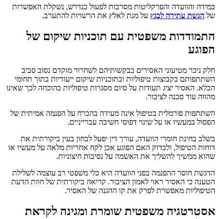
במידה והוועדה והפרקליטות מסרבות לפעול כנדרש, נשקלת האפשרות
של
הגשת עתירה לבגץ
על מנת לאלץ את הרשויות להתערב.
התמודדות משפטית עם תוכניות שיקום של
הפוגע
חלק ניכר מטיעוני האסירים בבקשותיהם לשחרור מוקדם נסוב סביב
השתתפותם בקבוצות טיפוליות ובתוכניות שיקום ייעודיות בתוך תחומי
הכלא. האסיר יציג תעודות על סיום מסגרות טיפוליות כהוכחה לכך שאינו
מהווה עוד סכנה לציבור.
השתתפות פורמלית בטיפול אינה מעידה בהכרח על הפנמה אמיתית של
הפסול במעשיו או על שינוי דפוסי חשיבה עברייניים.
בשלב בחינת חומרי הוועדה, עורך דין יפעל לבחון בעין ביקורתית את
דוחות הטיפול, ולבדוק האם הפוגע אכן לקח אחריות מלאה על מעשיו או
שהוא ממשיך להשליך את האשמה על נסיבות חיצוניות.
הדגשת חוסר ההפנמה בפני הוועדה היא כלי משפטי רב עוצמה לשלילת
הטענה כי האסיר ראוי לאמון הציבור. קריאה ביקורתית של חוות הדעת
הטיפוליות מאפשרת לפרק את קו ההגנה של האסיר.
אסטרטגיה משפטית שומרת ומגינה לקראת