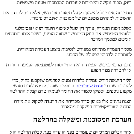
דיוק, מבנה נוקשה והיצמדות לעובדות המבססות טענות משפטיות.
מסמך זה אינו יכול להישען רק על תיאור כאב רגשי, אלא חייב לתרגם את
החששות למונחים משפטיים של מסוכנות ואינטרס ציבורי.
בשלב ניסוח העמדה, עורך דין יפעל לאיסוף תיעוד רפואי ופסיכולוגי
רלוונטי הממחיש את הנזק המתמשך שחווה הנפגע, וישלב אותו כנספחים
תומכים למסמך המרכזי.
מסמך העמדה מתייחס במפורש לנסיבות ביצוע העבירה המקורית,
לחומרתה ולדפוסי הפעולה של הפוגע.
נדבך מרכזי בגיבוש העמדה הוא ההתייחסות לפוטנציאל הפגיעה החוזרת
או להטרדה מצד הפוגע.
הליך ההגשה דורש עמידה בלוחות זמנים קפדניים שנקבעו בחוק, כדי
להבטיח שחברי
ועדת שחרורים
, הכוללים שופט, קרימינולוגים ואנשי
מקצוע נוספים, יספיקו ללמוד את החומר לעומקו טרם קבלת ההחלטה.
הצגת נתונים אלו באופן סדור מכריחה את הוועדה לשקול את מידת
הסכנה האובייקטיבית הנשקפת מהאסיר.
הערכת המסוכנות ומשקלה בהחלטה
אחד הכלים המרכזיים שעומדים בפני הוועדה בעת קבלת החלטה הוא