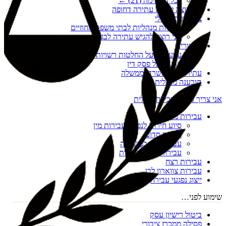
לכל הרשימה (
21
) ←
אני רוצה להגיש עתירה דחופה
צו הריסה מנהלי
עתירות מנהליות לבתי משפט מחוזיים
אני רוצה להגיש עתירה לבג"ץ
ערעורים
ערעורים על החלטות רשויות מקומיות
ערעור על פסק דין
עתירות נגד משרדי ממשלה
תובענה מנהלית
אני צריך סיוע בעבירה פלילית
עבירות מין
סיוע חירום לנפגעי עבירות מין
מעשה סדום
עבירות מין במשפחה
עבירות מין דיגיטליות
עבירות רצח
עבירות צווארון לבן
ייצוג נפגעי עבירה
שימוע לפני…
ביטול רישיון עסק
פסילה ממכרז ציבורי