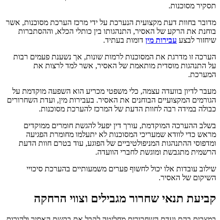
תסקיר מסוכנות.
מדובר בחוות דעת מקצועית הנערכת על ידי מרכז הערכת מסוכנות, אשר
בוחנת את הרקע של האסיר, התנהגותו בין כותלי הכלא, וההסתברות
שיחזור לבצע
עבירות מין
דומות בעתיד.
הערכה זו מדרגת את המסוכנות לרמות שונות, אך נשענת פעמים רבות
על התנהגות מוסדית מותאמת של האסיר, אשר למד לרצות את
המערכת.
מעבר לדיון בוועדה עצמה, כלי משפטי מכריע הוא השפעה מוקדמת על
הגורמים המקצועיים הבוחנים את האסיר. בעבירות מין, ועדת השחרורים
כבולה במידה רבה לחוות הדעת של המרכז להערכת מסוכנות.
בשלב ההערכה המוקדמת, עורך דין יפעל להגשת חומרים ממוקדים
מראש כדי לוודא שמעריכי המסוכנות לא יתעלמו מחומרת הפגיעה
ומדפוסי ההתנהגות המניפולטיביים של הפוגע, עוד בטרם חוות הדעת
הרשמית מתגבשת ומוגשת לחברי הוועדה.
שילוב עובדות אלו יכול לחשוף פערים משמעותיים בהערכת סיכויי
השיקום של האסיר.
קביעת תנאי שחרור מגבילים וצווי הרחקה
במצבים בהם ועדת השחרורים מחליטה לקבל את בקשת האסיר ולהורות