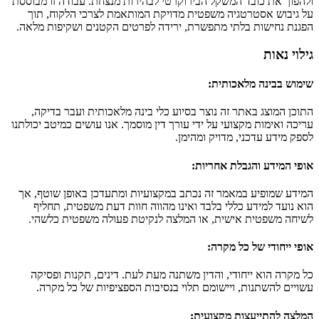
ולהפוך את כובד המשקל הבירוקרטי לבהירות מנצחת. עבודה זו מבוססת
על גיבוש אסטרטגיה משפטית מדויקת המותאמת לצרכי הלקוח, תוך
הפגנת נחישות בלתי מתפשרת, ירידה לפרטים הקטנים ושקיפות מלאה.
גילוי נאות
שימוש בבינה מלאכותית
:
התוכן המוצג באתר זה נוצר בסיוע כלי בינה מלאכותית ועבר בדיקה,
עריכה ואימות מקצועי על ידי עורך דין מוסמך. אנו עושים כמיטב יכולתנו
לספק מידע עדכני, מדויק ומהימן.
אופי המידע והגבלת אחריות
:
המידע שמופיע במאמר זה נכתב במקצועיות ומתעדכן באופן שוטף, אך
הוא נועד למידע כללי בלבד ואינו מהווה חוות דעת משפטית, תחליף
לשיחה משפטית אישית, או המלצה לנקיטת פעולה משפטית כלשהי.
אופי ייחודי של כל מקרה
:
כל מקרה הוא ייחודי, והדין משתנה מעת לעת. דינים, תקנות ופסיקה
עשויים להשתנות, ויישומם תלוי בנסיבות הספציפיות של כל מקרה.
המלצה להתייעצות מקצועית
: