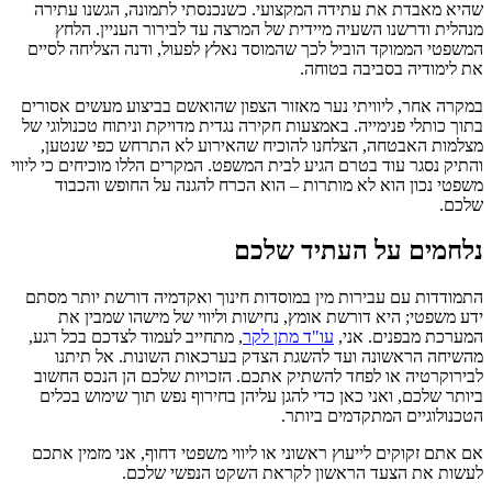
שהיא מאבדת את עתידה המקצועי. כשנכנסתי לתמונה, הגשנו עתירה
מנהלית ודרשנו השעיה מיידית של המרצה עד לבירור העניין. הלחץ
המשפטי הממוקד הוביל לכך שהמוסד נאלץ לפעול, ודנה הצליחה לסיים
את לימודיה בסביבה בטוחה.
במקרה אחר, ליוויתי נער מאזור הצפון שהואשם בביצוע מעשים אסורים
בתוך כותלי פנימייה. באמצעות חקירה נגדית מדויקת וניתוח טכנולוגי של
מצלמות האבטחה, הצלחנו להוכיח שהאירוע לא התרחש כפי שנטען,
והתיק נסגר עוד בטרם הגיע לבית המשפט. המקרים הללו מוכיחים כי ליווי
משפטי נכון הוא לא מותרות – הוא הכרח להגנה על החופש והכבוד
שלכם.
נלחמים על העתיד שלכם
התמודדות עם עבירות מין במוסדות חינוך ואקדמיה דורשת יותר מסתם
ידע משפטי; היא דורשת אומץ, נחישות וליווי של מישהו שמבין את
המערכת מבפנים. אני,
עו"ד מתן לקר
, מתחייב לעמוד לצדכם בכל רגע,
מהשיחה הראשונה ועד להשגת הצדק בערכאות השונות. אל תיתנו
לבירוקרטיה או לפחד להשתיק אתכם. הזכויות שלכם הן הנכס החשוב
ביותר שלכם, ואני כאן כדי להגן עליהן בחירוף נפש תוך שימוש בכלים
הטכנולוגיים המתקדמים ביותר.
אם אתם זקוקים לייעוץ ראשוני או ליווי משפטי דחוף, אני מזמין אתכם
לעשות את הצעד הראשון לקראת השקט הנפשי שלכם.