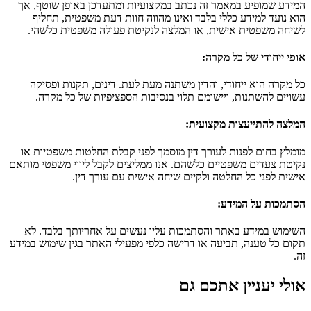
המידע שמופיע במאמר זה נכתב במקצועיות ומתעדכן באופן שוטף, אך
הוא נועד למידע כללי בלבד ואינו מהווה חוות דעת משפטית, תחליף
לשיחה משפטית אישית, או המלצה לנקיטת פעולה משפטית כלשהי.
אופי ייחודי של כל מקרה
:
כל מקרה הוא ייחודי, והדין משתנה מעת לעת. דינים, תקנות ופסיקה
עשויים להשתנות, ויישומם תלוי בנסיבות הספציפיות של כל מקרה.
המלצה להתייעצות מקצועית
:
מומלץ בחום לפנות לעורך דין מוסמך לפני קבלת החלטות משפטיות או
נקיטת צעדים משפטיים כלשהם. אנו ממליצים לקבל ליווי משפטי מותאם
אישית לפני כל החלטה ולקיים שיחה אישית עם עורך דין.
הסתמכות על המידע
:
השימוש במידע באתר והסתמכות עליו נעשים על אחריותך בלבד. לא
תקום כל טענה, תביעה או דרישה כלפי מפעילי האתר בגין שימוש במידע
זה.
אולי יעניין אתכם גם