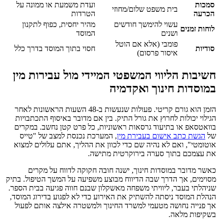
סמכות
ועדת משמעת או ממונה על
בית משפט שלום/מחוזי
הכרעה
הטרדות
עשוי להימשך חודשים
מהיר יחסית, כפוף לתקנון
לוחות זמנים
ושנים
המוסד
פומבי (אלא אם הוטל
סודיות
חסוי בתוך המוסד בדרך כלל
איסור פרסום)
חשיבות הליווי המשפטי המיידי מול עבירות מין
במוסדות חינוך ואקדמיה
הזמן הוא גורם קריטי. פעולות שנעשות ב-48 השעות הראשונות לאחר
הגילוי יכולות לחרוץ את גורל התיק. בין אם מדובר באיסוף התכתבויות
בוואטסאפ או בתיעוד גרסאות ראשוניות, כל פרט קטן נחשב. במקרים
של
הגשת כתב אישום בעבירת מין
, המערכת נכנסת למצב של "טייס
אוטומטי", ואם לא נהיה שם כדי לכוון את ההליך, אתם עלולים למצוא
את עצמכם בתוך סערה בירוקרטית מתישה.
כאשר מדובר במוסדות חינוך, ישנה חובה חקוקה לדווח על מקרים
מסוימים, אך הדרך שבה הדיווח מבוצע משפיעה על המשך הטיפול. בתיק
שניהלתי בעבר, ליוויתי משפחה מאשקלון שבנם חווה פגיעה בבית הספר.
הנהלת המוסד ניסתה להשתיק את האירוע כדי לא לפגוע בדירוג המוסד,
אך פנייה נחושה מטעמי למשרד החינוך ולמשטרה אילצה אותם לפעול
בשקיפות מלאה.