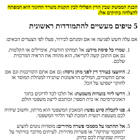
הבנת הממשק שבין הדין הפלילי לבין תקנות משרד החינוך היא המפתח
להצלחה בתיקים אלו.
5 טיפים מעשיים להתמודדות ראשונית
אם עלה חשש לפגיעה או אם זומנתם לבירור, פעלו לפי הצעדים הבאים:
שמרו כל פיסת מידע:
אל תמחקו הודעות, אימיילים או הקלטות.
גם אם התוכן קשה לקריאה, הוא מהווה את הראיה המרכזית
שלכם.
היוועצו בעורך דין לפני מתן גרסה:
גם אם אתם הקורבנות וגם אם
אתם החשודים, המילים הראשונות שתגידו למנהלת המוסד או
לחוקר ישפיעו על הכל.
דרשו ליווי בועדות משמעת:
אל תלכו לבד לדיונים בתוך
האוניברסיטה או בית הספר; זכותכם לייצוג משפטי הולם.
פנו לקבלת סיוע נפשי:
המאבק המשפטי הוא מרתון, וחשוב שיהיה
לכם מעטפת רגשית תומכת לצד הליווי המשפטי.
אל תחתמו על מסמכי פשרה מהירים:
מוסדות נוטים להציע
"הסכמי שתיקה" או פשרות מהירות. לעיתים מדובר בוויתור על
זכויות שמגיעות לכם בחוק.