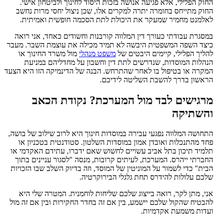
החוק הפלילי, אלא פגיעה אנושה בזכות היסוד לחינוך ולביטחון אישי.
החוק מתייחס בחומרה יתרה למקרים אלו, שכן ניצול יחסי מרות נחשב
לאלמנט מחמיר שמעקר את היכולת לתת הסכמה חופשית ואמיתית.
במסגרת עבודתי כעורך דין המלווה קורבנות וחשודים כאחד, אני רואה
כיצד השפה המשפטית היבשה לא תמיד מכילה את עוצמת השבר. מעבר
להליך הפלילי, קיימים היבטים של
משפט מנהלי
מול משרד החינוך או
הנהלות המוסדות, שנדרשים לתת דין וחשבון על מחדליהם במניעת
המקרה או בטיפול בו לאחר שהתרחש. הבנה של הדינמיקה הזו היא הצעד
הראשון בדרך להשבת השליטה לידיכם.
מרגישים לבד מול המערכת? נקודת הכאב
והשתיקה
התחושה המלווה נפגעי עבירה במוסדות חינוך היא לרוב שילוב של בושה,
פחד מהתנכלות ואובדן אמון במוסדות השלטון. סטודנטית בטכניון או
תלמיד תיכון בתל אביב עשויים לחשוש שאם ידברו, עתידם האקדמי או
החברתי ייהרס. המערכת, לעיתים קרובות, מנסה "לסגור עניינים בתוך
הבית" כדי לשמור על המוניטין של המוסד, וזה בדיוק השלב שבו הזכויות
שלכם עלולות להידרס תחת גלגלי הבירוקרטיה.
אני, מתן לקר, רואה בייצוג שלכם שליחות לוחמנית. המטרה שלי היא
להבטיח שהקול שלכם יישמע, בין אם זה בחדר החקירות ובין אם זה מול
ועדות משמעת אקדמיות.