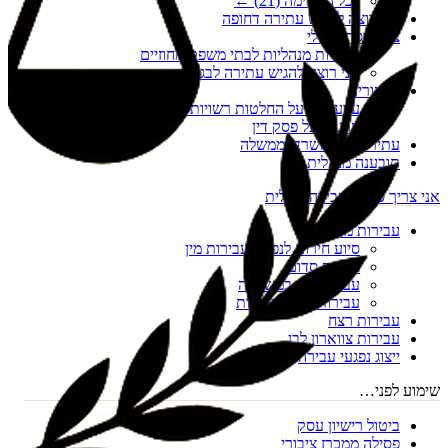
לכל הרשימה (
21
) ←
אני רוצה להגיש עתירה דחופה
צו הריסה מנהלי
עתירות מנהליות לבתי משפט מחוזיים
אני רוצה להגיש עתירה לבג"ץ
ערעורים
ערעורים על החלטות רשויות מקומיות
ערעור על פסק דין
עתירות נגד משרדי ממשלה
תובענה מנהלית
אני צריך סיוע בעבירה פלילית
עבירות מין
סיוע חירום לנפגעי עבירות מין
מעשה סדום
עבירות מין במשפחה
עבירות מין דיגיטליות
עבירות רצח
עבירות צווארון לבן
ייצוג נפגעי עבירה
שימוע לפני…
ביטול רישיון עסק
פסילה ממכרז ציבורי