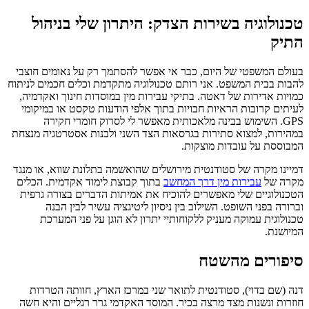
טכנולוגיה בשירות הצדק: היתרון שלי בניהול
התיק
בעולם המשפטי של היום, כבר אי אפשר להסתמך רק על נאומים חוצבי
להבות בבית המשפט. אני רותם טכנולוגיה מתקדמת וכלים חכמים לניתוח
כמויות אדירות של דאטה. בתיקי עבירות מין במוסדות חינוך ואקדמיה,
לעיתים קרובות הראיות חבויות בתוך אלפי הודעות טקסט או במיקומי
GPS. השימוש בבינה מלאכותית מאפשר לי לסרוק חומרי חקירה
במהירות, למצוא סתירות בגרסאות הצד השני ולבנות אסטרטגיה מנצחת
המבוססת על עובדות מוצקות.
דמיינו מקרה של סטודנטית מירושלים שהואשמה בתלונת שווא, או מנגד
מקרה של
עבירות מין דרך המחשב
בתוך קבוצת לימוד אקדמית. הכלים
הטכנולוגיים שלי מאפשרים להוכיח את אמיתות הדברים בצורה גרפית
וברורה בפני השופט. השילוב בין ניסיון ליטיגציה עשיר לבין הבנה
טכנולוגית עמוקה מעניק ללקוחותיי יתרון לא הוגן על פני המערכת
המיושנת.
סיפורים מהשטח
דנה (שם בדוי), סטודנטית לתואר שני במרכז הארץ, חוותה הטרדות
חוזרות ונשנות מצד מרצה בכיר. המוסד האקדמי גרר רגליים והיא חשה