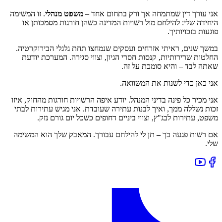
אני עורך דין שמתמחה אך ורק בתחום אחד –
משפט מנהלי
. זו המשימה
היחידה שלי: להילחם מול רשויות המדינה כשהן חורגות מסמכותן או
פוגעות בזכויותיך.
במשך שנים, ראיתי אזרחים ועסקים שנמחצו תחת גלגלי הבירוקרטיה.
החלטות שרירותיות, קנסות חסרי הגיון, וצווי סגירה. המערכת יודעת
שאתה לבד – והיא סומכת על זה.
אני כאן כדי לשנות את המשוואה.
אני מכיר כל פינה בדיני המנהל. יודע איפה הרשויות חורגות מהחוק, איזו
זכות נשללה ממך, ואיך לבנות עתירה שעובדת. אני מגיש עתירות לבתי
משפט, עתירות לבג"ץ, וצווי ביניים דחופים כשכל יום גורם נזק.
אם רשות פגעה בך – תן לי להילחם עבורך. המאבק שלך הוא המשימה
שלי.