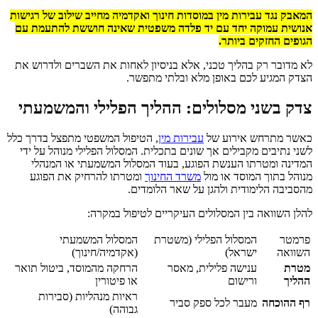
המאבק נגד עבירות מין במוסדות חינוך ואקדמיה מחייב שילוב של רגישות
אנושית עמוקה יחד עם יד פלדה משפטית שאינה חוששת להתעמת עם
הגופים החזקים ביותר.
לא מדובר רק בהליך טכני, אלא בניסיון לאחות את השברים ולדרוש את
הצדק המגיע לכם באופן מלא ובלתי מתפשר.
צדק בשני מסלולים: ההליך הפלילי והמשמעתי
כאשר מתרחש אירוע של
עבירות מין
, הטיפול המשפטי מתפצל בדרך כלל
לשני נתיבים מקבילים אך שונים בתכלית. המסלול הפלילי מנוהל על ידי
המדינה ומטרתו הענשת הפוגע, בעוד המסלול המשמעתי או המנהלי
מנוהל בתוך המוסד או מול
משרד החינוך
ומטרתו להרחיק את הפוגע
מהסביבה הלימודית ולהגן על שאר הלומדים.
להלן השוואה בין המסלולים העיקריים לטיפול במקרה:
פרמטר
המסלול הפלילי (משטרת
המסלול המשמעתי
השוואה
ישראל)
(אקדמיה/חינוך)
מטרת
ענישה פלילית, מאסר
הרחקה מהמוסד, ביטול תואר
ההליך
ורישום
או פיטורין
ראיות מנהליות (סבירות
רף ההוכחה
מעבר לכל ספק סביר
גבוהה)