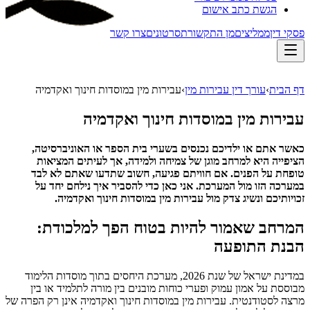
הגשת כתב אישום
פסקי דין
ממליצים
מן התקשורת
סרטונים
צרו קשר
דף הבית
›
עורך דין עבירות מין
›
עבירות מין במוסדות חינוך ואקדמיה
עבירות מין במוסדות חינוך ואקדמיה
כאשר אתם או ילדיכם נכנסים בשערי בית הספר או האוניברסיטה,
הציפייה היא למרחב מוגן של צמיחה ולמידה, אך לעיתים המציאות
טופחת על הפנים. אם חוויתם פגיעה, חשוב שתדעו שאתם לא לבד
במערכה הזו מול המערכת. אני כאן כדי להסביר איך נילחם יחד על
זכויותיכם ונשיג צדק מול עבירות מין במוסדות חינוך ואקדמיה.
המרחב שאמור להיות בטוח הפך למלכודת:
הבנת התופעה
במדינת ישראל של שנת 2026, מערכת היחסים בתוך מוסדות הלימוד
מבוססת על אמון עמוק ופערי כוחות מובנים בין מורה לתלמיד או בין
מרצה לסטודנטית. עבירות מין במוסדות חינוך ואקדמיה אינן רק הפרה של