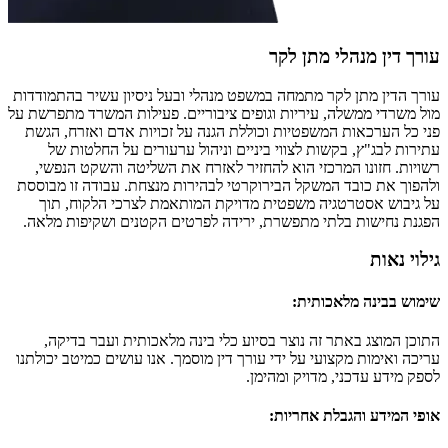
עורך דין מנהלי מתן לקר
עורך הדין מתן לקר מתמחה במשפט מנהלי ובעל ניסיון עשיר בהתמודדות
מול משרדי ממשלה, עיריות וגופים ציבוריים. פעילות המשרד מתפרשת על
פני כל הערכאות המשפטיות וכוללת הגנה על זכויות אדם ואזרח, הגשת
עתירות לבג"ץ, בקשות לצווי ביניים וניהול ערעורים על החלטות של
רשויות. חזונו המרכזי הוא להחזיר לאזרח את השליטה והשקט הנפשי,
ולהפוך את כובד המשקל הבירוקרטי לבהירות מנצחת. עבודה זו מבוססת
על גיבוש אסטרטגיה משפטית מדויקת המותאמת לצרכי הלקוח, תוך
הפגנת נחישות בלתי מתפשרת, ירידה לפרטים הקטנים ושקיפות מלאה.
גילוי נאות
שימוש בבינה מלאכותית
:
התוכן המוצג באתר זה נוצר בסיוע כלי בינה מלאכותית ועבר בדיקה,
עריכה ואימות מקצועי על ידי עורך דין מוסמך. אנו עושים כמיטב יכולתנו
לספק מידע עדכני, מדויק ומהימן.
אופי המידע והגבלת אחריות
: