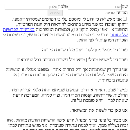
שם
טלפון
הודעה
שליחה
אני מאשר/ת כי ידוע לי ומוסכם עלי כי הפרטים שמסרתי ייאספו,
יוחזקו ויעובדו במאגר מידע בהתאם להוראות חוק הגנת הפרטיות,
התשמ"א–1981 (כולל תיקון 13), ולמטרות המפורטות
במדיניות הפרטיות
של האתר
. ידוע לי כי מסירת המידע נעשית מרצוני החופשי, וכי עומדות לי
הזכויות המוקנות לי לפי החוק.
עורך דין מנהלי מתן לקר | ייצוג מול רשויות המדינה
עורך דין למשפט מנהלי | מייצג מול רשויות המדינה בכל הערכאות
אני עורך דין שמתמחה אך ורק בתחום אחד –
משפט מנהלי
. זו המשימה
היחידה שלי: להילחם מול רשויות המדינה כשהן חורגות מסמכותן או
פוגעות בזכויותיך.
במשך שנים, ראיתי אזרחים ועסקים שנמחצו תחת גלגלי הבירוקרטיה.
החלטות שרירותיות, קנסות חסרי הגיון, וצווי סגירה. המערכת יודעת
שאתה לבד – והיא סומכת על זה.
אני כאן כדי לשנות את המשוואה.
אני מכיר כל פינה בדיני המנהל. יודע איפה הרשויות חורגות מהחוק, איזו
זכות נשללה ממך, ואיך לבנות עתירה שעובדת. אני מגיש עתירות לבתי