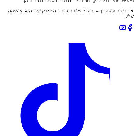
משפט, עתירות לבג"ץ, וצווי ביניים דחופים כשכל יום גורם נזק.
אם רשות פגעה בך – תן לי להילחם עבורך. המאבק שלך הוא המשימה
שלי.