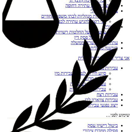
לכל הרשימה (
21
) ←
אני רוצה להגיש עתירה דחופה
צו הריסה מנהלי
עתירות מנהליות לבתי משפט מחוזיים
אני רוצה להגיש עתירה לבג"ץ
ערעורים
ערעורים על החלטות רשויות מקומיות
ערעור על פסק דין
עתירות נגד משרדי ממשלה
תובענה מנהלית
אני צריך סיוע בעבירה פלילית
עבירות מין
סיוע חירום לנפגעי עבירות מין
מעשה סדום
עבירות מין במשפחה
עבירות מין דיגיטליות
עבירות רצח
עבירות צווארון לבן
ייצוג נפגעי עבירה
שימוע לפני…
ביטול רישיון עסק
פסילה ממכרז ציבורי