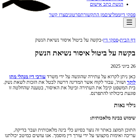
הגשת כתב אישום
פסקי דין
ממליצים
מן התקשורת
סרטונים
צרו קשר
דף הבית
›
פסקי דין
›
בקשה על ביטול איסור נשיאת הנשק
בקשה על ביטול איסור נשיאת הנשק
26 ביוני 2025
כאן ניתן לקרוא על עתירה שהוגשה על ידי משרד
עורכי דין מנהלי מתן
לוקר
ושות', עבור לקוח אשר המדינה דרשה לבטל את הזכות לשאת נשק.
בית המשפט קיבל את העתירה וביטל את האיסור, בטענה שהחלטה זו
פוגעת ביכולתו להתפרנס.
גילוי נאות
שימוש בבינה מלאכותית
:
התוכן המוצג באתר זה נוצר בסיוע כלי בינה מלאכותית ועבר בדיקה,
עריכה ואימות מקצועי על ידי עורך דין מוסמך. אנו עושים כמיטב יכולתנו