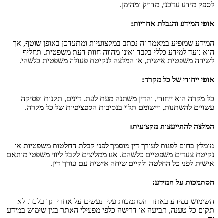
לספק מידע עדכני, מדויק ומהימן.
אופי המידע והגבלת אחריות
:
המידע שמופיע במאמר זה נכתב במקצועיות ומתעדכן באופן שוטף, אך
הוא נועד למידע כללי בלבד ואינו מהווה חוות דעת משפטית, תחליף
לשיחה משפטית אישית, או המלצה לנקיטת פעולה משפטית כלשהי.
אופי ייחודי של כל מקרה
:
כל מקרה הוא ייחודי, והדין משתנה מעת לעת. דינים, תקנות ופסיקה
עשויים להשתנות, ויישומם תלוי בנסיבות הספציפיות של כל מקרה.
המלצה להתייעצות מקצועית
:
מומלץ בחום לפנות לעורך דין מוסמך לפני קבלת החלטות משפטיות או
נקיטת צעדים משפטיים כלשהם. אנו ממליצים לקבל ליווי משפטי מותאם
אישית לפני כל החלטה ולקיים שיחה אישית עם עורך דין.
הסתמכות על המידע
:
השימוש במידע באתר והסתמכות עליו נעשים על אחריותך בלבד. לא
תקום כל טענה, תביעה או דרישה כלפי מפעילי האתר בגין שימוש במידע