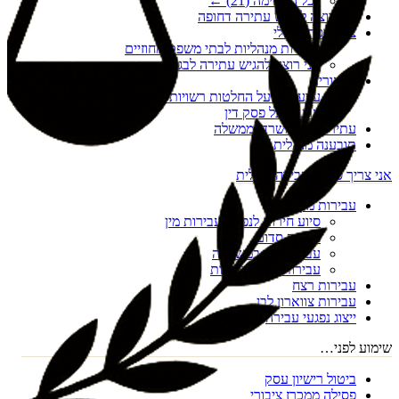
לכל הרשימה (
21
) ←
אני רוצה להגיש עתירה דחופה
צו הריסה מנהלי
עתירות מנהליות לבתי משפט מחוזיים
אני רוצה להגיש עתירה לבג"ץ
ערעורים
ערעורים על החלטות רשויות מקומיות
ערעור על פסק דין
עתירות נגד משרדי ממשלה
תובענה מנהלית
אני צריך סיוע בעבירה פלילית
עבירות מין
סיוע חירום לנפגעי עבירות מין
מעשה סדום
עבירות מין במשפחה
עבירות מין דיגיטליות
עבירות רצח
עבירות צווארון לבן
ייצוג נפגעי עבירה
שימוע לפני…
ביטול רישיון עסק
פסילה ממכרז ציבורי