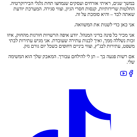
במשך שנים, ראיתי אזרחים ועסקים שנמחצו תחת גלגלי הבירוקרטיה.
החלטות שרירותיות, קנסות חסרי הגיון, וצווי סגירה. המערכת יודעת
שאתה לבד – והיא סומכת על זה.
אני כאן כדי לשנות את המשוואה.
אני מכיר כל פינה בדיני המנהל. יודע איפה הרשויות חורגות מהחוק, איזו
זכות נשללה ממך, ואיך לבנות עתירה שעובדת. אני מגיש עתירות לבתי
משפט, עתירות לבג"ץ, וצווי ביניים דחופים כשכל יום גורם נזק.
אם רשות פגעה בך – תן לי להילחם עבורך. המאבק שלך הוא המשימה
שלי.