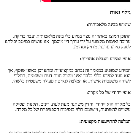
גילוי נאות
שימוש בבינה מלאכותית
:
התוכן המוצג באתר זה נוצר בסיוע כלי בינה מלאכותית ועבר בדיקה,
עריכה ואימות מקצועי על ידי עורך דין מוסמך. אנו עושים כמיטב יכולתנו
לספק מידע עדכני, מדויק ומהימן.
אופי המידע והגבלת אחריות
:
המידע שמופיע במאמר זה נכתב במקצועיות ומתעדכן באופן שוטף, אך
הוא נועד למידע כללי בלבד ואינו מהווה חוות דעת משפטית, תחליף
לשיחה משפטית אישית, או המלצה לנקיטת פעולה משפטית כלשהי.
אופי ייחודי של כל מקרה
:
כל מקרה הוא ייחודי, והדין משתנה מעת לעת. דינים, תקנות ופסיקה
עשויים להשתנות, ויישומם תלוי בנסיבות הספציפיות של כל מקרה.
המלצה להתייעצות מקצועית
:
מומלץ בחום לפנות לעורך דין מוסמך לפני קבלת החלטות משפטיות או