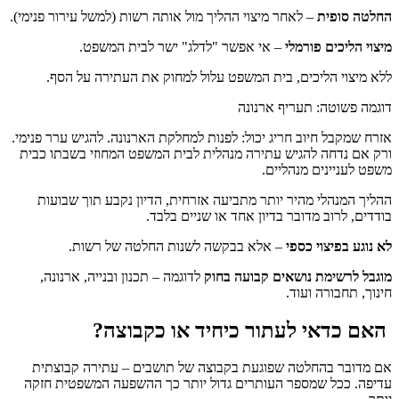
החלטה סופית
– לאחר מיצוי ההליך מול אותה רשות (למשל עירור פנימי).
מיצוי הליכים פורמלי
– אי אפשר "לדלג" ישר לבית המשפט.
ללא מיצוי הליכים, בית המשפט עלול למחוק את העתירה על הסף.
דוגמה פשוטה: תעריף ארנונה
אזרח שמקבל חיוב חריג יכול: לפנות למחלקת הארנונה. להגיש ערר פנימי.
ורק אם נדחה להגיש עתירה מנהלית לבית המשפט המחוזי בשבתו כבית
משפט לעניינים מנהליים.
ההליך המנהלי מהיר יותר מתביעה אזרחית, הדיון נקבע תוך שבועות
בודדים, לרוב מדובר בדיון אחד או שניים בלבד.
לא נוגע בפיצוי כספי
– אלא בבקשה לשנות החלטה של רשות.
מוגבל לרשימת נושאים קבועה בחוק
לדוגמה – תכנון ובנייה, ארנונה,
חינוך, תחבורה ועוד.
האם כדאי לעתור כיחיד או כקבוצה?
אם מדובר בהחלטה שפוגעת בקבוצה של תושבים – עתירה קבוצתית
עדיפה. ככל שמספר העותרים גדול יותר כך ההשפעה המשפטית חזקה