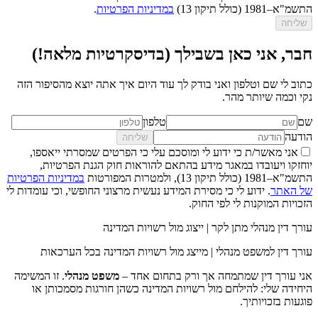
התשמ"א–1981 (כולל תיקון 13)
במדיניות הפרטיות
.
שליחה
חבר, אני כאן בשבילך (בדיסקרטיות מלאה!)
כתוב לי שם וטלפון ואני בודק לך עוד היום איך אתה יוצא מהסיפור הזה
נקי וכמה שיותר מהר.
שם
טלפון
הודעה
שליחה
אני מאשר/ת כי ידוע לי ומוסכם עלי כי הפרטים שמסרתי ייאספו,
יוחזקו ויעובדו במאגר מידע בהתאם להוראות חוק הגנת הפרטיות,
התשמ"א–1981 (כולל תיקון 13), ולמטרות המפורטות
במדיניות הפרטיות
של האתר
. ידוע לי כי מסירת המידע נעשית מרצוני החופשי, וכי עומדות לי
הזכויות המוקנות לי לפי החוק.
עורך דין מנהלי מתן לקר | ייצוג מול רשויות המדינה
עורך דין למשפט מנהלי | מייצג מול רשויות המדינה בכל הערכאות
אני עורך דין שמתמחה אך ורק בתחום אחד –
משפט מנהלי
. זו המשימה
היחידה שלי: להילחם מול רשויות המדינה כשהן חורגות מסמכותן או
פוגעות בזכויותיך.