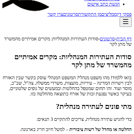
הגשת כתב אישום
פסקי דין
ממליצים
מן התקשורת
סרטונים
צרו קשר
דף הבית
›
סרטונים
›
סודות העתירות המנהליות: מקרים אמיתיים מהמשרד
של מתן לקר
סודות העתירות המנהליות: מקרים אמיתיים
מהמשרד של מתן לקר
בואו ללמוד! מהו משפט מנהלי? המשפט המנהלי עוסק בקשר שבין האזרח
לבין רשויות המדינה – עיריות, מועצות, משרדי ממשלה, צה"ל, שב"כ,
מוסד ועוד. זהו תחום שמטפל בהחלטות ובמעשים של גופים שלטוניים,
בעיקר כאשר נפגעת זכות של אזרח כתוצאה מהחלטה כזו.
מתי פונים לעתירה מנהלית?
כדי להגיש עתירה מנהלית, צריכים להתקיים 3 תנאים:
החלטה או מחדל של רשות ציבורית
– למשל חיוב חריג בארנונה.