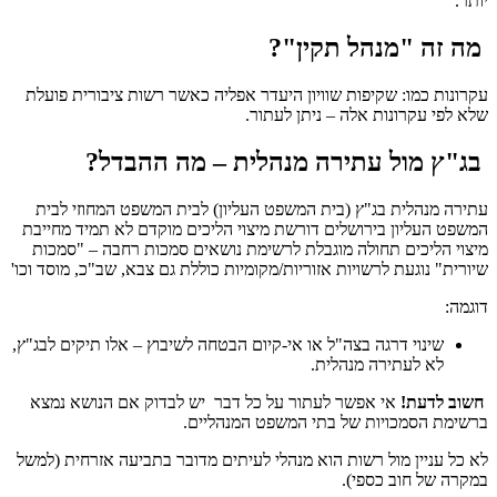
יותר.
מה זה "מנהל תקין"?
עקרונות כמו: שקיפות שוויון היעדר אפליה כאשר רשות ציבורית פועלת
שלא לפי עקרונות אלה – ניתן לעתור.
בג"ץ מול עתירה מנהלית – מה ההבדל?
עתירה מנהלית בג"ץ (בית המשפט העליון) לבית המשפט המחוזי לבית
המשפט העליון בירושלים דורשת מיצוי הליכים מוקדם לא תמיד מחייבת
מיצוי הליכים תחולה מוגבלת לרשימת נושאים סמכות רחבה – "סמכות
שיורית" נוגעת לרשויות אזוריות/מקומיות כוללת גם צבא, שב"כ, מוסד וכו'
דוגמה:
שינוי דרגה בצה"ל או אי-קיום הבטחה לשיבוץ – אלו תיקים לבג"ץ,
לא לעתירה מנהלית.
חשוב לדעת!
אי אפשר לעתור על כל דבר יש לבדוק אם הנושא נמצא
ברשימת הסמכויות של בתי המשפט המנהליים.
לא כל עניין מול רשות הוא מנהלי לעיתים מדובר בתביעה אזרחית (למשל
במקרה של חוב כספי).