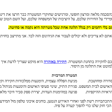
כמה מלאה ומרצון חופשי, ומרגישים שחוקרי המשטרה כבר חרצו את דינכ
ומיידי על החירות שלכם, על היציבות של המשפחה שלכם, ועל השם הטוב ש
תם בלי רחמים רק בגלל תלונה אחת שכל מטרתה היא נקמה או סחיטה.
 ואתם לא צריכים ולא יכולים לעבור את הגיהינום הזה לבד. אני מתייצב בחז
אתכם לחקירה בתחנת המשטרה.
חקירה באזהרה
היא מוקש שצריך לדעת איך לנ
למוטט את התלונה מן היסוד.
המטרה המרכזית
סדורה ומחושבת.
מניעת הפללה עצמית, הימנעות ממלכודות חקירה וקיב
האישום לבית המשפט.
סגירת התיק, שינוי סעיפי האישום והימנעות מניהול 
ראיות ההיקפיות.
פגיעה במהימנות העדות, יצירת ספק סביר וזיכוי מל
 התכתבויות רשת לפני ואחרי האירוע הנטען, בוחנים איכוני טלפון מול המי
כי חזק שלנו כדי להפוך קערה על פיה.