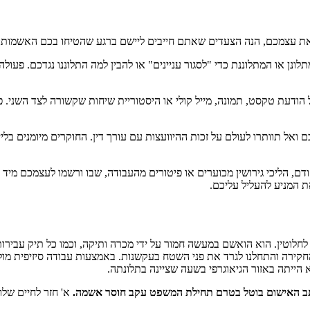
 את עצמכם, הנה הצעדים שאתם חייבים ליישם ברגע שהטיחו בכם האשמות:
ונן או המתלוננת כדי "לסגור עניינים" או להבין למה התלוננו נגדכם. פעול
הודעת טקסט, תמונה, מייל קולי או היסטוריית שיחות שקשורה לצד השני. 
ל תוותרו לעולם על זכות ההיוועצות עם עורך דין. החוקרים מיומנים בלייצ
, הליכי גירושין מכוערים או פיטורים מהעבודה, שבו ורשמו לעצמכם מיד 
 המניע להעליל עליכם.
 לחלוטין. הוא הואשם במעשה חמור על ידי מכרה ותיקה, וכמו כל תיק עבירו
קירה והתחלנו לגרד את פני השטח בעקשנות. באמצעות עבודה סיזיפית מול מ
הייתה באזור הגיאוגרפי בשעה שציינה בתלונתה.
וכתב האישום בוטל בטרם תחילת המשפט עקב חוסר אשמה.
א' חזר לחיים של