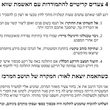
4 צעדים קריטיים להתמודדות עם האשמת שווא
רגע לפני שאתם עושים טעות קטלנית מתוך לחץ טבעי או רצון כן להסביר
אל תשחקו את החוקר:
אל תנסו בשום פנים ואופן ליצור קשר עם המתל
או הטרדת עד, שתסבך אתכם הרבה יותר.
גיבוי טכנולוגי ודיגיטלי מיידי:
שמרו מיד בתיקיה נפרדת ומאובטחת כל 
יום אחרי המפגש.
שתיקה כזהב טקטי:
בתחנת המשטרה, אל תנדבו שום מידע מיוזמתכם וא
שיוצאו מהקשרם.
תיעוד המצב והרקע הכללי:
אם התלונה באה על רקע סכסוך אישי קודם
מין דורש הבנה עמוקה של הרקע שממנו צמחה התלונה כדי לחשוף את
כשהאמת יוצאת לאור: המקרה של תושב המרכז
אני זוכר היטב את א', בחור צעיר מאזור המרכז, שהגיע אליי למשרד מרוסק
המשטרה הייתה בטוחה שיש לה ביד תיק סגור הרמטית. לקחנו את חומרי הח
הטלפון ולמצלמות רחוב מרוחקות, חשפנו שקר מהותי. התברר שהיא כלל לא 
הצלחנו להוכיח שהמניע לתלונה היה סכסוך כספי ועסקי מוקדם ביניהם, 