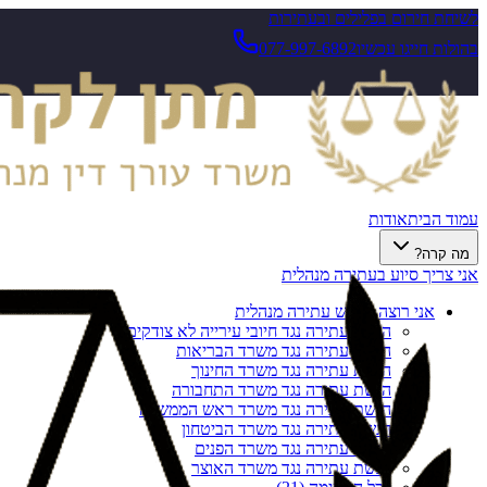
לשיחת חירום בפלילים ובעתירות
בהולות חייגו עכשיו
077-997-6892
עמוד הבית
אודות
מה קרה?
אני צריך סיוע בעתירה מנהלית
אני רוצה להגיש עתירה מנהלית
הגשת עתירה נגד חיובי עירייה לא צודקים
הגשת עתירה נגד משרד הבריאות
הגשת עתירה נגד משרד החינוך
הגשת עתירה נגד משרד התחבורה
הגשת עתירה נגד משרד ראש הממשלה
הגשת עתירה נגד משרד הביטחון
הגשת עתירה נגד משרד הפנים
הגשת עתירה נגד משרד האוצר