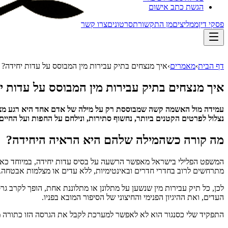
הגשת כתב אישום
פסקי דין
ממליצים
מן התקשורת
סרטונים
צרו קשר
דף הבית
›
מאמרים
›
איך מנצחים בתיק עבירות מין המבוסס על עדות יחידה?
איך מנצחים בתיק עבירות מין המבוסס על עדות י
עמידה מול האשמה קשה שמבוססת רק על מילה של אדם אחד היא רגע מצמרר
נצלול לפרטים הקטנים ביותר, נחשוף סתירות, ונילחם על החפות ועל החיים
מה קורה כשהמילה שלהם היא הראיה היחידה?
המשפט הפלילי בישראל מאפשר הרשעה על בסיס עדות יחידה, במיוחד כא
מתרחשים לרוב בחדרי חדרים ובאינטימיות, ללא עדים או מצלמות אבטחה.
לכן, כל תיק עבירות מין שנשען על מתלונן או מתלוננת אחת, הופך לקרב 
העדים, ואת ההיגיון הפנימי והחיצוני של הסיפור המובא בפניו.
התפקיד שלי כסנגור הוא לא לאפשר למערכת לקבל את הגרסה הזו כתורה מ