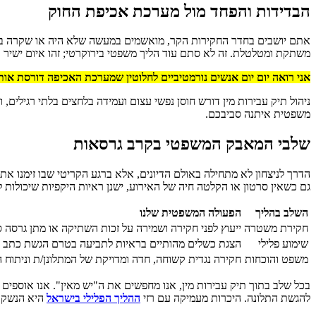
הבדידות והפחד מול מערכת אכיפת החוק
אתם יושבים בחדר החקירות הקר, מואשמים במעשה שלא היה או שקרה בהס
משתקת ומטלטלת. זה לא סתם עוד הליך משפטי בירוקרטי; זהו איום ישיר 
אני רואה יום יום אנשים נורמטיביים לחלוטין שמערכת האכיפה דורסת או
ניהול תיק עבירות מין דורש חוסן נפשי עצום ועמידה בלחצים בלתי רגילים,
משפטית איתנה סביבכם.
שלבי המאבק המשפטי בקרב גרסאות
הדרך לניצחון לא מתחילה באולם הדיונים, אלא ברגע הקריטי שבו זימנו 
גם כשאין סרטון או הקלטה חיה של האירוע, ישנן ראיות היקפיות שיכולות 
השלב בהליך
הפעולה המשפטית שלנו
חקירת משטרה
ייעוץ לפני חקירה ושמירה על זכות השתיקה או מתן גרסה 
שימוע פלילי
הצגת כשלים מהותיים בראיות לתביעה בטרם הגשת כתב 
משפט והוכחות
חקירה נגדית קשוחה, חדה ומדויקת של המתלונן/ת וניתוח ה
בכל שלב בתוך תיק עבירות מין, אנו מחפשים את ה"יש מאין". אנו אוספים
להגשת התלונה. היכרות מעמיקה עם רזי
ההליך הפלילי בישראל
היא הנשק ה