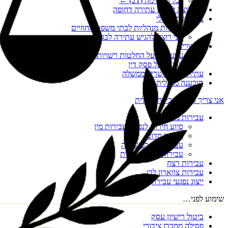
לכל הרשימה (
21
) ←
אני רוצה להגיש עתירה דחופה
צו הריסה מנהלי
עתירות מנהליות לבתי משפט מחוזיים
אני רוצה להגיש עתירה לבג"ץ
ערעורים
ערעורים על החלטות רשויות מקומיות
ערעור על פסק דין
עתירות נגד משרדי ממשלה
תובענה מנהלית
אני צריך סיוע בעבירה פלילית
עבירות מין
סיוע חירום לנפגעי עבירות מין
מעשה סדום
עבירות מין במשפחה
עבירות מין דיגיטליות
עבירות רצח
עבירות צווארון לבן
ייצוג נפגעי עבירה
שימוע לפני…
ביטול רישיון עסק
פסילה ממכרז ציבורי