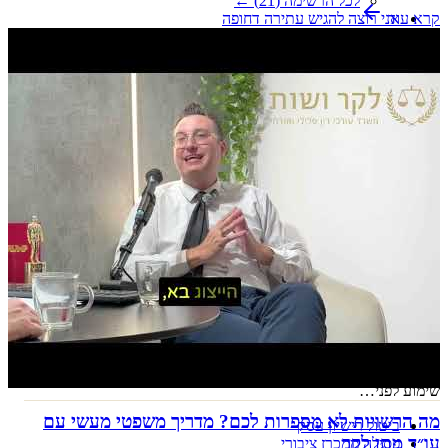
לכל הרשימה (
21
) ←
אני רוצה להגיש עתירה דחופה
קרא עוד
צו הריסה מנהלי
עתירות מנהליות לבתי משפט מחוזיים
אני רוצה להגיש עתירה לבג"ץ
ערעורים
ערעורים על החלטות רשויות מקומיות
ערעור על פסק דין
עתירות נגד משרדי ממשלה
תובענה מנהלית
אני צריך סיוע בעבירה פלילית
עבירות מין
סיוע חירום לנפגעי עבירות מין
מעשה סדום
עבירות מין במשפחה
עבירות מין דיגיטליות
עבירות רצח
עבירות צווארון לבן
ייצוג נפגעי עבירה
שימוע לפני…
מה הרשויות לא מספרות לכם? מדריך משפטי מעשי עם
ביטול רישיון עסק
עו״ד מתן לקר
פסילה ממכרז ציבורי