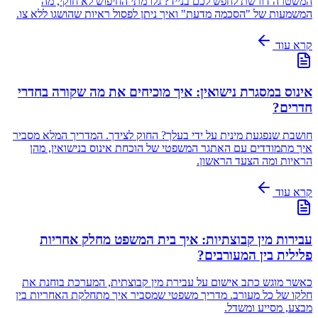
המשטרה דורשת לחפש לכם בנייד? גלו מתי החיפוש לא חוקי, מה
המשמעות של "הסכמה מדעת" ואיך ניתן לפסול ראיות שהושגו ללא צו.
קרא עוד
אינוס במסגרת נישואין: איך מוכיחים את מה שקורה בחדרי
חדרים?
חושבת שנפגעת מינית על ידי בעלך? החוק לצידך. המדריך המלא מסביר
איך מתמודדים עם האתגר המשפטי של הוכחת אינוס בנישואין, מהן
הראיות ומה הצעד הראשון.
קרא עוד
עבירות מין קבוצתיות: איך בית המשפט מחלק אחריות
פלילית בין המעורבים?
כאשר מוגש כתב אישום על עבירת מין קבוצתית, המערכת בוחנת את
חלקו של כל מעורב. מדריך משפטי שמסביר איך מתחלקת האחריות בין
מבצע, מסייע ומשדל.