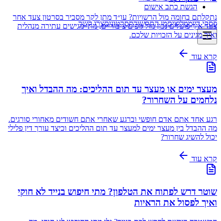
הגשת כתב אישום
נתקלתם בחומה מול הרשויות? עו״ד מתן לקר מסביר בסרטון צעד אחר
פסקי דין
ממליצים
מן התקשורת
סרטונים
צרו קשר
צעד איך פועלים נכון מול גופים ציבוריים, מתי מגישים עתירה מנהלית
ואיך מגינים על הזכויות שלכם.
קרא עוד
מעצר ימים או מעצר עד תום ההליכים: מה ההבדל ואיך
נלחמים על השחרור?
רגע אחד אתם אדם חופשי וברגע שאחרי אתם חשודים מאחורי סורגים.
מה ההבדל בין מעצר ימים למעצר עד תום ההליכים וכיצד עורך דין פלילי
יכול להשיג שחרור?
קרא עוד
שוטר דרש לפתוח את הטלפון? מתי חיפוש בנייד לא חוקי
ואיך לפסול את הראיות