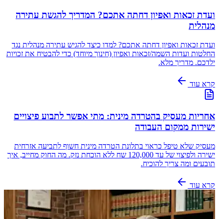
ועדת זכאות ואפיון דחתה אתכם? המדריך להגשת עתירה
מנהלית
ועדת זכאות ואפיון דחתה אתכם? למדו כיצד להגיש עתירה מנהלית נגד
החלטות ועדות השמה/זכאות ואפיון (חינוך מיוחד) כדי להבטיח את זכויות
ילדכם. מדריך מלא.
קרא עוד
אחריות מעסיק בהטרדה מינית: מתי אפשר לתבוע פיצויים
ישירות ממקום העבודה
מעסיק שלא טיפל כראוי בתלונת הטרדה מינית חשוף לתביעה אזרחית
ישירה ולפיצוי של עד 120,000 שח ללא הוכחת נזק. מה החוק מחייב, איך
תובעים ומה צריך להוכיח.
קרא עוד