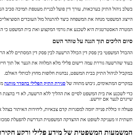
בשלב ניהול התיק בערכאות, עורך דין פועל לבניית מעטפת תמיכה סביב ה
הייצוג המשפטי מנחה את המשפחה כיצד להתנהל מול העובדים הסוציאליים ו
המטרה האסטרטגית היא לשכנע את גורמי המקצוע ואת בית המשפט כי הותרת
סיום הליכים תוך הגנה על טוהר השם
ההבדל המשפטי בין פסק דין הכולל הרשעה לבין פסק דין המסתיים ללא הר
בעוד שהרשעה גוררת עמה רישום פלילי מלא המלווה את הנער אל תוך חייו 
במקביל לניהול התיק בבית המשפט, נבחנות חלופות מחוץ לכותלי האולם.
במקרים המתאימים, גיבוש מתווה של
סגירת התיק הפלילי בהסדר מותנה
מהו
כדי לשכנע את בית המשפט לסיים את ההליך ללא הרשעה, לא די בהצגת התנה
שייגרם לנער אם יורשע.
פעולה זו כוללת פנייה יזומה למסגרות קדם צבאיות, ליחידות האיתור בצה
תשתית זו מעניקה לשופט את ההצדקה המשפטית הנדרשת להפעלת סמכותו
המשמעות המשפטית של מידע פלילי ורקע חקירת