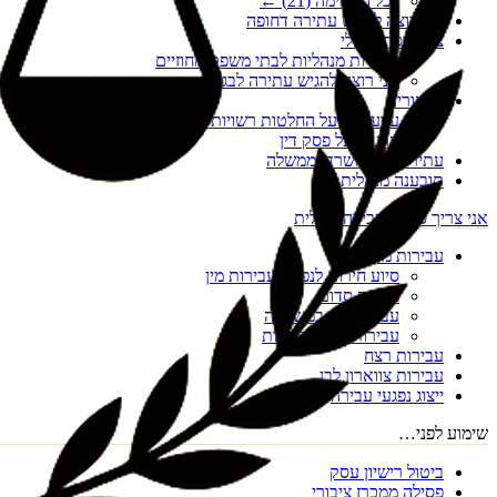
לכל הרשימה (
21
) ←
אני רוצה להגיש עתירה דחופה
צו הריסה מנהלי
עתירות מנהליות לבתי משפט מחוזיים
אני רוצה להגיש עתירה לבג"ץ
ערעורים
ערעורים על החלטות רשויות מקומיות
ערעור על פסק דין
עתירות נגד משרדי ממשלה
תובענה מנהלית
אני צריך סיוע בעבירה פלילית
עבירות מין
סיוע חירום לנפגעי עבירות מין
מעשה סדום
עבירות מין במשפחה
עבירות מין דיגיטליות
עבירות רצח
עבירות צווארון לבן
ייצוג נפגעי עבירה
שימוע לפני…
ביטול רישיון עסק
פסילה ממכרז ציבורי