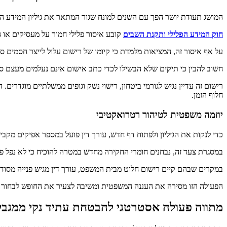
המושג תעודת יושר הפך עם השנים למונח שגור המתאר את גיליון המידע ה
חוק המידע הפלילי ותקנת השבים
קובע איסור פלילי חמור על מעסיקים או ג
על אף איסור זה, המציאות מלמדת כי קיומו של רישום עלול לייצר חסמים ס
חשוב להבין כי תיקים שלא הבשילו לכדי כתב אישום אינם נעלמים מעצם סג
רישום זה עדיין נגיש לגורמי ביטחון, רישוי נשק וגופים ממשלתיים מוגדר
חלוף הזמן.
יוזמה משפטית לטיהור רטרואקטיבי
כדי לנקות את הגיליון ולפתוח דף חדש, עורך דין פועל במספר אפיקים מקב
במסגרת צעד זה, נבחנים חומרי החקירה מחדש במטרה להוכיח כי לא נפל פ
במקרים שבהם קיים רישום חלוט מבית המשפט, עורך דין מגיש פנייה מסו
הפעולה הזו מסירה את העננה המשפטית ומשיבה לצעיר את החופש לבחור 
מתווה פעולה אסטרטגי להבטחת עתיד נקי ממגבל