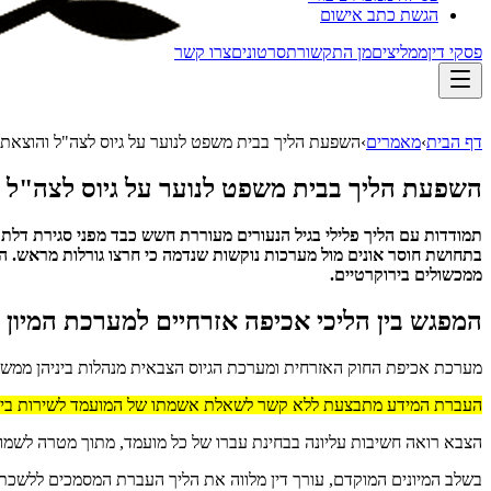
הגשת כתב אישום
פסקי דין
ממליצים
מן התקשורת
סרטונים
צרו קשר
דף הבית
›
מאמרים
›
השפעת הליך בבית משפט לנוער על גיוס לצה"ל והוצאת 
השפעת הליך בבית משפט לנוער על גיוס לצה"ל ו
תמודדות עם הליך פלילי בגיל הנעורים מעוררת חשש כבד מפני סגירת דלת
בתחושת חוסר אונים מול מערכות נוקשות שנדמה כי חרצו גורלות מראש.
ה
ממכשולים בירוקרטיים.
המפגש בין הליכי אכיפה אזרחיים למערכת המיון
מערכת אכיפת החוק האזרחית ומערכת הגיוס הצבאית מנהלות ביניהן ממשק נ
העברת המידע מתבצעת ללא קשר לשאלת אשמתו של המועמד לשירות ביטחון, וע
הצבא רואה חשיבות עליונה בבחינת עברו של כל מועמד, מתוך מטרה לשמ
בשלב המיונים המוקדם, עורך דין מלווה את הליך העברת המסמכים ללשכת הג