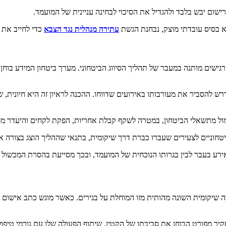
ישום יבש בלבד ולהגדיל את הסיכוי לבחינה עניינית של המועמד.
א בסיס עובדתי מוצק, נבחנת הגשת
עתירה מנהלית נגד הצבא
כדי לחייב את
 רגישים מותנה במעבר של תהליך הסיווג הביטחוני. מערך ביטחון המידע בוחן
רש להסביר את מעורבותו באירועים שדווחו. ההכנה לראיון זה היא חיונית, ש
ול מתשאלי הביטחון, במטרה לשקף קבלת אחריות, הפקת לקחים והיעדר מס
ע בעבר לבין בגרותו הנוכחית של המועמד, ובכך מסייעת בהסרת המכשול הב
שיקומית השונה מהותית מזו המוחלת על בגירים. כאשר מוגש כתב אישום ו
ר מפורט הבוחן את סביבתו של הקטין, שיתוף הפעולה שלו עם גורמי טיפול 