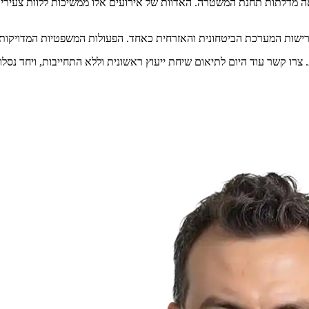
 מדלתות תחנת המשטרה. האדוות של אירועים אלו ממשיכות ללוות צעירים
דרישות המערכת הביטחונית והאזרחית כאחד. הפעולות המשפטיות המדויקו
צרו קשר עוד היום לתיאום שיחת ייעוץ ראשונית וללא התחייבות, ויחד נסל