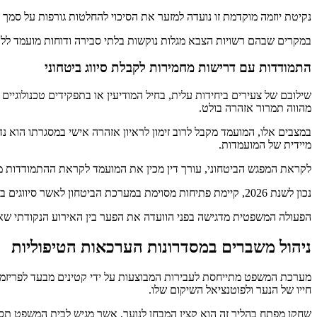
נקיטת יוזמה מוקדמת זו נועדה למזער את הסיכוי להחלטות גורפות על סמך ר
במקרים שבהם רשויות הצבא מגלות נוקשות בלתי סבירה ודוחות מועמד לל
התמודדות עם דרישות מחמירות לקבלת סיווג ביטחוני
שילובם של צעירים ביחידות עלית, בחיל המודיעין או בתפקידים טכנולוגיים
מהווה תמרור אזהרה בולט.
במצבים אלו, המועמד מקבל לרוב זימון לראיון אזהרה אישי במסגרתו הוא נד
מיידית של המועמדות.
לקראת המפגש הביטחוני, עורך דין מכין את המועמד לקראת ההתמודדות מ
נכון לשנת 2026, קיימת פתיחות מסוימת במערכת הביטחון לאשר סיווגים ביטחוניים לצעירים שעברו כברת דרך שיקומית, בתנאי שההליך הוצג בצורה אמינה ומגובה באסמכתאות.
הפעולה המשפטית מדגישה בפני הוועדה את הפער בין האירוע הנקודתי שאיר
ניהול משברים במסדרונות הערכאות הטיפוליות
מערכת המשפט מתייחסת לעבירות המבוצעות על ידי קטינים מבעד לפריזמה 
חייו של הנער ולפוטנציאל השיקום שלו.
שחקן מפתח בהליך זה הוא קצין המבחן לנוער, אשר מגיש לבית המשפט תסקי