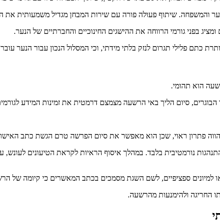
נער והמשפחה. שיתוף פעולה פורה עם שירות המבחן מגדיל משמעותית את הס
מציג בפני גורמי הרווחה את ההישגים החינוכיים והחברתיים של הנער.
 כתם פלילי תגרום לנזק בלתי מידתי, וכי המסלול הנכון עבור הנער עובר
שעה הוא תהומי.
הבוגרים, סיום הליך באי הרשעה מצמצם דרמטית את זמינות המידע לגורמים 
וה פתרון ראוי, שכן הוא מאפשר את סיום הפרשה טרם הגשת כתב האישום, תו
גות נורמטיבית בלבד. במהלך איסוף הראיות לקראת הטיעונים לעונש, עורך
ל או למיונים ספציפיים, לשם השגת מסמכים בכתב המאשרים כי קיומה של הר
 החריגה ולהימנעות מהרשעה.
י