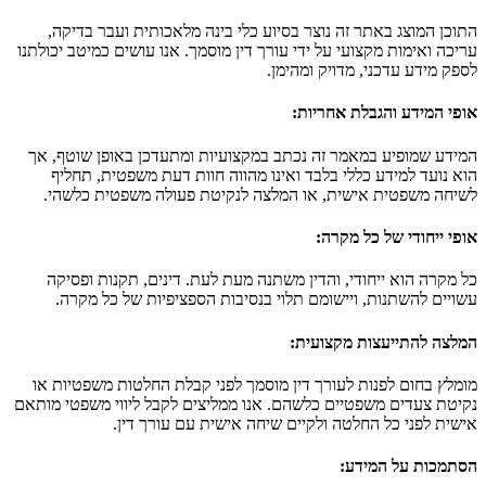
התוכן המוצג באתר זה נוצר בסיוע כלי בינה מלאכותית ועבר בדיקה,
עריכה ואימות מקצועי על ידי עורך דין מוסמך. אנו עושים כמיטב יכולתנו
לספק מידע עדכני, מדויק ומהימן.
אופי המידע והגבלת אחריות
:
המידע שמופיע במאמר זה נכתב במקצועיות ומתעדכן באופן שוטף, אך
הוא נועד למידע כללי בלבד ואינו מהווה חוות דעת משפטית, תחליף
לשיחה משפטית אישית, או המלצה לנקיטת פעולה משפטית כלשהי.
אופי ייחודי של כל מקרה
:
כל מקרה הוא ייחודי, והדין משתנה מעת לעת. דינים, תקנות ופסיקה
עשויים להשתנות, ויישומם תלוי בנסיבות הספציפיות של כל מקרה.
המלצה להתייעצות מקצועית
:
מומלץ בחום לפנות לעורך דין מוסמך לפני קבלת החלטות משפטיות או
נקיטת צעדים משפטיים כלשהם. אנו ממליצים לקבל ליווי משפטי מותאם
אישית לפני כל החלטה ולקיים שיחה אישית עם עורך דין.
הסתמכות על המידע
: