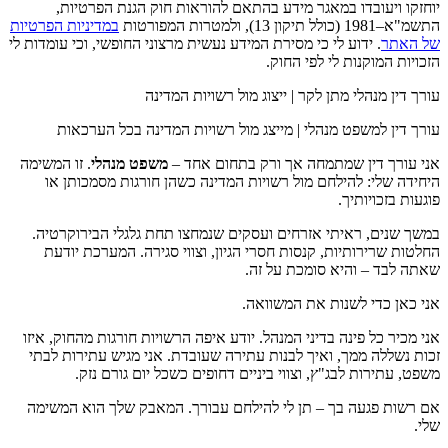
יוחזקו ויעובדו במאגר מידע בהתאם להוראות חוק הגנת הפרטיות,
התשמ"א–1981 (כולל תיקון 13), ולמטרות המפורטות
במדיניות הפרטיות
של האתר
. ידוע לי כי מסירת המידע נעשית מרצוני החופשי, וכי עומדות לי
הזכויות המוקנות לי לפי החוק.
עורך דין מנהלי מתן לקר | ייצוג מול רשויות המדינה
עורך דין למשפט מנהלי | מייצג מול רשויות המדינה בכל הערכאות
אני עורך דין שמתמחה אך ורק בתחום אחד –
משפט מנהלי
. זו המשימה
היחידה שלי: להילחם מול רשויות המדינה כשהן חורגות מסמכותן או
פוגעות בזכויותיך.
במשך שנים, ראיתי אזרחים ועסקים שנמחצו תחת גלגלי הבירוקרטיה.
החלטות שרירותיות, קנסות חסרי הגיון, וצווי סגירה. המערכת יודעת
שאתה לבד – והיא סומכת על זה.
אני כאן כדי לשנות את המשוואה.
אני מכיר כל פינה בדיני המנהל. יודע איפה הרשויות חורגות מהחוק, איזו
זכות נשללה ממך, ואיך לבנות עתירה שעובדת. אני מגיש עתירות לבתי
משפט, עתירות לבג"ץ, וצווי ביניים דחופים כשכל יום גורם נזק.
אם רשות פגעה בך – תן לי להילחם עבורך. המאבק שלך הוא המשימה
שלי.