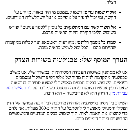
הצלה.
איסוף שמות עדים:
רשמו לעצמכם מי היה באזור, מי ידע על
הקשר, ומי יכול להעיד על אופייכם או על השתלשלות האירועים.
אל תיצרו קשר עם המתלונן/ת:
כל ניסיון "לסגור עניינים" יפורש
כשיבוש הליכי חקירה וחיזוק הראיות נגדכם.
שמרו כל מסמך רלוונטי:
מהודעות וואטסאפ ועד קבלות ממקומות
שהייתם בהם – הכל יכול לשמש כראיה מזכה.
הערך המוסף שלי: טכנולוגיה בשירות הצדק
אני לא מסתפק בשיטות העבודה המסורתיות. במשרד שלי, אני משלב
טכנולוגיה מתקדמת לניתוח מהיר של אלפי דפי פרוטוקול ומסמכים
רפואיים. השימוש בכלים חכמים מאפשר לי למצוא סתירות בגרסאות
שאפילו עין אנושית מיומנת עלולה לפספס. כשמדובר על
כתב אישום על
עבירת מין
, הדיוק הוא לא פריבילגיה – הוא חובה.
השילוב בין ניסיון בליטיגציה אזרחית מורכבת לבין הבנה עמוקה של הדין
הפלילי והמנהלי מאפשר לי להסתכל על התיק ב-360 מעלות. אני נלחם
כדי להוציא את האמת לאור, תוך שימוש בכלים המדעיים והמשפטיים
החדשניים ביותר הזמינים כיום.