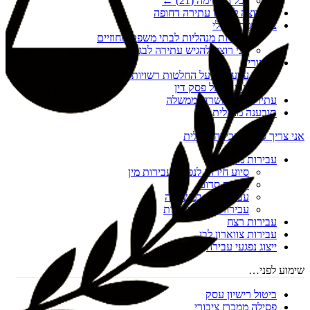
לכל הרשימה (
21
) ←
אני רוצה להגיש עתירה דחופה
צו הריסה מנהלי
עתירות מנהליות לבתי משפט מחוזיים
אני רוצה להגיש עתירה לבג"ץ
ערעורים
ערעורים על החלטות רשויות מקומיות
ערעור על פסק דין
עתירות נגד משרדי ממשלה
תובענה מנהלית
אני צריך סיוע בעבירה פלילית
עבירות מין
סיוע חירום לנפגעי עבירות מין
מעשה סדום
עבירות מין במשפחה
עבירות מין דיגיטליות
עבירות רצח
עבירות צווארון לבן
ייצוג נפגעי עבירה
שימוע לפני…
ביטול רישיון עסק
פסילה ממכרז ציבורי