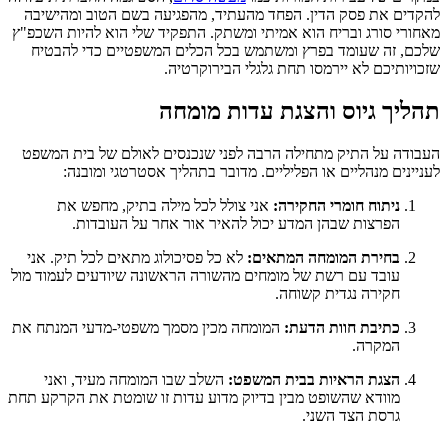
להקדים את פסק הדין. הפחד מהעתיד, מהפגיעה בשם הטוב ומהישיבה
מאחורי סורג ובריח הוא אמיתי ומשתק. התפקיד שלי הוא להיות השכפ"ץ
שלכם, זה שעומד בפרץ ומשתמש בכל הכלים המשפטיים כדי להבטיח
שזכויותיכם לא יירמסו תחת גלגלי הבירוקרטיה.
תהליך גיוס והצגת עדות מומחה
העבודה על התיק מתחילה הרבה לפני שנכנסים לאולם של בית המשפט
לעניינים מנהליים או הפליליים. מדובר בתהליך אסטרטגי ומובנה:
ניתוח חומרי החקירה:
אני צולל לכל מילה בתיק, מחפש את
הפרצות שבהן המדע יכול להאיר אור אחר על העובדות.
בחירת המומחה המתאים:
לא כל פסיכולוג מתאים לכל תיק. אני
עובד עם רשת של מומחים מהשורה הראשונה שיודעים לעמוד מול
חקירה נגדית קשוחה.
כתיבת חוות הדעת:
המומחה מכין מסמך משפטי-מדעי המנתח את
המקרה.
הצגת הראיות בבית המשפט:
השלב שבו המומחה מעיד, ואני
מוודא שהשופט מבין בדיוק מדוע עדות זו שומטת את הקרקע תחת
גרסת הצד השני.