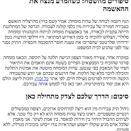
סיפורים מהשטח: כשהמדע מנצח את
ההאשמה
הנה דוגמה לכוחה של עדות מומחה: אמיר (שם בדוי) מהרצליה הואשם
בעבירה חמורה של עבירות מין כלפי קולגה לעבודה. הגרסה של המתלוננת
הייתה עקבית לכאורה, אך באמצעות מומחה לניתוח התנהגותי ומומחה
סלולרי, הצלחנו להוכיח כי בזמן האירוע המתואר, היו חילופי הודעות בטון
ידידותי ופלרטטני שהפריכו את טענת חוסר ההסכמה והכפייה. התיק נסגר
עוד לפני שהגיע לבית המשפט.
במקרה אחר, צעירה מאזור הצפון הגישה תלונה על תקיפה. הבאנו מומחה
פורנזי שהוכיח כי הממצאים הפיזיים בשטח אינם תואמים את התיאור
הפיזי של המאבק כפי שנטען. עדות המומחה מוטטה את אמינות התלונה
והובילה לזיכוי מלא של הלקוח. אלו הרגעים שבהם אני יודע שהעבודה
הקשה והירידה לפרטים מצילה חיים. לפי אתר
כל זכות
, הזכות לייצוג הולם
היא אבן יסוד בדמוקרטיה, ואני כאן כדי לממש אותה עבורכם.
סיכום: הדרך שלכם לצדק מתחילה כאן
ניהול תיק עבירות מין הוא ריצה למרחקים ארוכים, רצופה במכשולים
רגשיים ומשפטיים. ראינו כיצד עדות מומחה היא לא רק כלי טכני, אלא
לעיתים ההבדל היחיד בין חירות למאסר, בין אמת לשקר. אני מאמין
שלכל אדם מגיע שקולו יישמע ושהראיות נגדו ייבחנו בזכוכית מגדלת, ללא
פשרות.