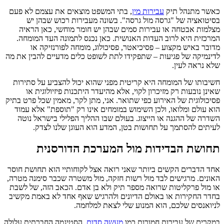
כאשר מתנהל תיק
עבירות מין
, בתי המשפט מוצאים את עצמם לא פעם
בסיטואציה של "גרסה מול גרסה". בשונה מעבירות רכוש שבהן יש
מצלמות אבטחה או עבירות סמים שבהן יש חומר מוחשי, כאן הראיה
המרכזית היא לרוב העדות האנושית. כאן נכנס לתמונה העד המומחה.
מדובר באיש מקצוע – פסיכיאטר, פסיכולוג, מומחה לפורנזיקה או
לדינמיקה של פגיעות – שתפקידו לתת לשופט כלים מדעיים להבין את מה
שלא נראה לעין.
חשיבותו של המומחה היא קריטית מפני שהוא יכול להצביע על סתירות
שאינן נובעות רק מזיכרון לקוי, אלא מהיעדר היתכנות פיזיולוגית או
פסיכולוגית של האירוע כפי שתואר. אני, מתן לקר, מאמין שכל פרט בתיק
הוא עולם ומלואו, ולכן השימוש במומחים אינו רק "תוספת" אלא עמוד
השדרה של ההגנה או הייצוג. בעולם שבו ההליך הפלילי בישראל נוטה
לעיתים להסתמך על תחושות בטן, המדע הוא העוגן שלנו לצדק.
תחושת הבדידות מול המערכת הדורסנית
אחד הדברים הקשים ביותר שאני רואה אצל לקוחותיי הוא תחושת חוסר
האונים. מרגישים לבד מול רשות חזקה, מול משטרה שכבר סימנה מטרה,
או מול פרקליטות שרואה מספר תיק ולא בן אדם. הכאב הזה, של לשבת
בחדר החקירות או באולם הדיונים ולהרגיש שאף אחד לא באמת מקשיב
לניואנסים שלכם, הוא המנוע שלי לצאת למלחמה.
במקרים של עבירות חמורות כמו
מעשה סדום
, הסטיגמה החברתית עלולה