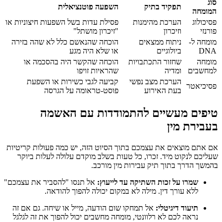
סוג
תפקיד בתיק
השפעה פוטנציאלית
המומחה
פסיכולוג
הערכת מהימנות
פסילת עדות בשל השפעות חיצוניות או
פורנזי
וזיכרון
"זיכרון מושתל"
מומחה ל-
ניתוח ממצאים
הוכחה שהנאשם כלל לא שהה בזירה
DNA
ביולוגיים
או שלא היה מגע
מומחה
שחזור התכתבויות
הוכחה שהקשר היה בהסכמה או
למחשבים
ומדיה
שהראיות זויפו
הערכת מצב נפשי
קביעה לגבי כשירות או השפעת
פסיכיאטר
בעת האירוע
פוסט-טראומה על הגרסה
טיפים מעשיים להתמודדות עם האשמה
בעבירת מין
אם אתם מוצאים את עצמכם בתוך הסיוט הזה, יש כמה פעולות קריטיות
שעליכם לנקוט מיד. זכרו, כל טעות בשלב מוקדם עלולה לעלות ביוקר
בהמשך הדרך בתוך תיק עבירות מין מורכב.
שמרו על זכות השתיקה עד לייעוץ:
אל תנסו "להסביר את עצמכם"
ללא עורך דין. מילה לא במקום יכולה להפוך להודאה.
תיעוד דיגיטלי:
אל תמחקו שום הודעה, מייל או שיחה. גם אם זה
נראה לכם לא רלוונטי, מומחה מחשבים יכול להפוך את זה לגלגל