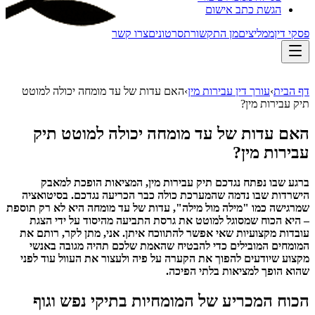
הגשת כתב אישום
פסקי דין
ממליצים
מן התקשורת
סרטונים
צרו קשר
דף הבית
›
עורך דין עבירות מין
›
האם עדות של עד מומחה יכולה למוטט
תיק עבירות מין?
האם עדות של עד מומחה יכולה למוטט תיק
עבירות מין?
ברגע שבו נפתח נגדכם
תיק עבירות מין
, המציאות הופכת למאבק
הישרדות שבו נדמה שהמערכת כולה כבר הכריעה נגדכם
.
בסיטואציה
שמרגישה כמו "מילה מול מילה", עדות של עד מומחה היא לא רק תוספת
– היא הכוח שמסוגל למוטט את גרסת התביעה מהיסוד על ידי הצגת
עובדות מקצועיות שאי אפשר להתווכח איתן
.
אני, מתן לקר, רותם את
המומחים המובילים כדי להבטיח שהאמת שלכם תהיה מגובה באנשי
מקצוע שיודעים להפוך את הקערה על פיה ולעצור את העוול עוד לפני
שהוא הופך למציאות בלתי הפיכה
.
הכוח המכריע של המומחיות בתיקי נפש וגוף